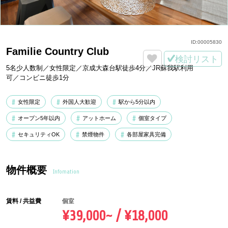
ID:
00005830
Familie Country Club
検討リスト
5名少人数制／女性限定／京成大森台駅徒歩4分／JR蘇我駅利用
可／コンビニ徒歩1分
女性限定
外国人大歓迎
駅から5分以内
オープン5年以内
アットホーム
個室タイプ
セキュリティOK
禁煙物件
各部屋家具完備
物件概要
Infomation
賃料 / 共益費
個室
¥39,000~ / ¥18,000