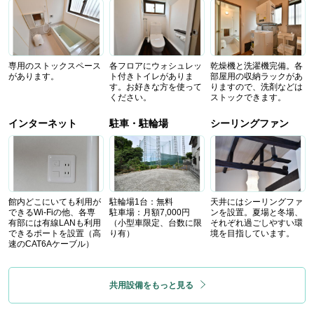
専用のストックスペース
各フロアにウォシュレッ
乾燥機と洗濯機完備。各
があります。
ト付きトイレがありま
部屋用の収納ラックがあ
す。お好きな方を使って
りますので、洗剤などは
ください。
ストックできます。
インターネット
駐車・駐輪場
シーリングファン
館内どこにいても利用が
駐輪場1台：無料
天井にはシーリングファ
できるWi-Fiの他、各専
駐車場：月額7,000円
ンを設置。夏場と冬場、
有部には有線LANも利用
（小型車限定、台数に限
それぞれ過ごしやすい環
できるポートを設置（高
り有）
境を目指しています。
速のCAT6Aケーブル）
共用設備をもっと見る