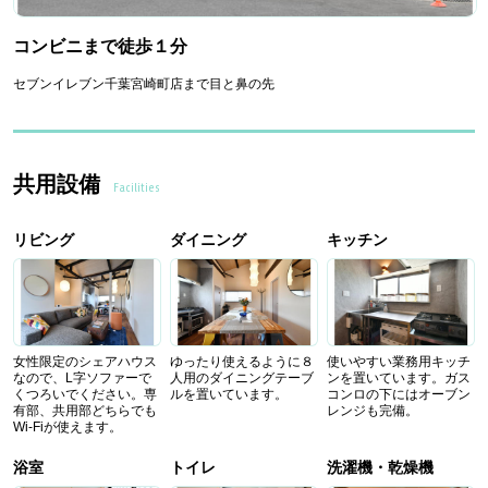
コンビニまで徒歩１分
セブンイレブン千葉宮崎町店まで目と鼻の先
共用設備
Facilities
リビング
ダイニング
キッチン
女性限定のシェアハウス
ゆったり使えるように８
使いやすい業務用キッチ
なので、L字ソファーで
人用のダイニングテーブ
ンを置いています。ガス
くつろいでください。専
ルを置いています。
コンロの下にはオーブン
有部、共用部どちらでも
レンジも完備。
Wi-Fiが使えます。
浴室
トイレ
洗濯機・乾燥機