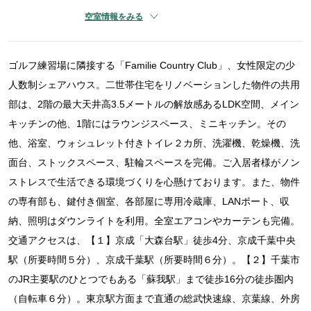
空室情報をみる
ゴルフ練習場に隣接する「Familie Country Club」、女性限定の少
人数制シェアハウス。二世帯住宅をリノベーションした物件の共用
部は、2階の最大天井高3.5メートルの解放感あるLDK空間、メイン
キッチンの他、1階にはラウンジスペース、ミニキッチン。その
他、浴室、ウォシュレット付きトイレ２カ所、洗濯機、乾燥機、洗
面台、ストックスペース、駐輪スペースを完備。ご入居者様がノン
ストレスで生活できる環境づくりを心懸けております。また、物件
の専有部も、鍵付き個室、各部屋に専用冷蔵庫、LANポート、収
納、照明はダウンライトを利用。全室エアコンやカーテンも完備。
交通アクセスは、【１】京成「大森台駅」徒歩4分、京成千葉中央
駅（所要時間５分）、京成千葉駅（所要時間６分）。【２】千葉市
のJR主要駅のひとつでもある「蘇我駅」まで徒歩16分の徒歩圏内
（自転車６分）。東京駅方面まで直通の総武快速線、京葉線、外房