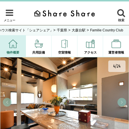
検索
メニュー
>
>
>
ハウス検索サイト「シェアシェア」
千葉県
大森台駅
Familie Country Club
物件概要
共用設備
空室情報
アクセス
運営者情報
4/24