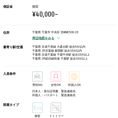
保証金
個室
¥40,000~
千葉県 千葉市 中央区 宮崎町530-23
住所
周辺地図をみる
千葉県 京成千原線 大森台駅 徒歩5分以内
最寄り駅/交通
千葉県 JR京葉線 蘇我駅 徒歩15分以内
千葉県 京成千葉線 千葉中央駅 徒歩15分以上
千葉県 JR総武線快速 千葉駅 徒歩15分以上
入居条件
男性NG
女性OK
外国人OK
日本人：身分証明書、緊急連絡先
外国人：パスポート、緊急連絡先
部屋タイプ
個室
ドミトリー