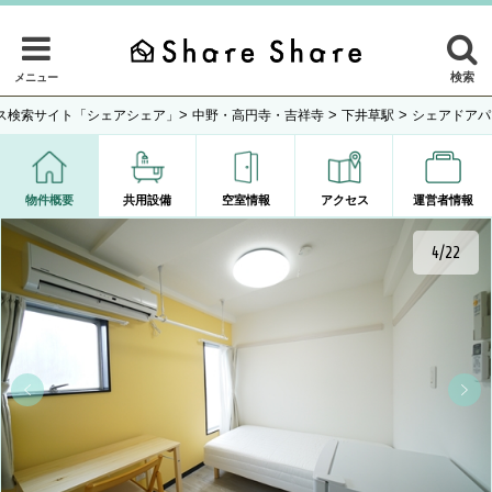
検索
メニュー
>
>
>
ス検索サイト「シェアシェア」
中野・高円寺・吉祥寺
下井草駅
シェアドアパ
物件概要
共用設備
空室情報
アクセス
運営者情報
4/22