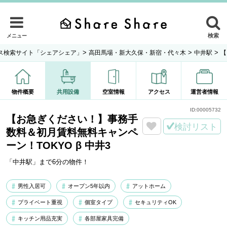
検索
メニュー
>
>
>
ス検索サイト「シェアシェア」
高田馬場・新大久保・新宿・代々木
中井駅
【
物件概要
共用設備
空室情報
アクセス
運営者情報
ID:
00005732
【お急ぎください！】事務手
検討リスト
数料＆初月賃料無料キャンペ
ーン！TOKYO β 中井3
「中井駅」まで6分の物件！
男性入居可
オープン5年以内
アットホーム
プライベート重視
個室タイプ
セキュリティOK
キッチン用品充実
各部屋家具完備