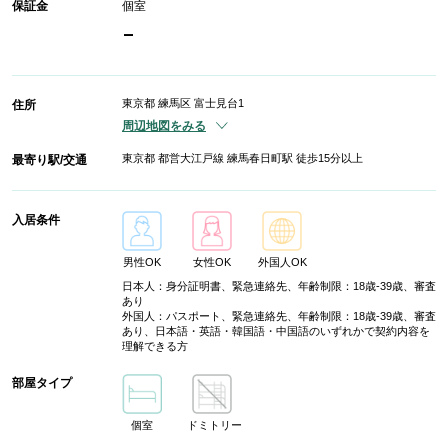
保証金
個室
-
東京都 練馬区 富士見台1
住所
周辺地図をみる
東京都 都営大江戸線 練馬春日町駅 徒歩15分以上
最寄り駅/交通
入居条件
男性OK
女性OK
外国人OK
日本人：身分証明書、緊急連絡先、年齢制限：18歳-39歳、審査
あり
外国人：パスポート、緊急連絡先、年齢制限：18歳-39歳、審査
あり、日本語・英語・韓国語・中国語のいずれかで契約内容を
理解できる方
部屋タイプ
個室
ドミトリー