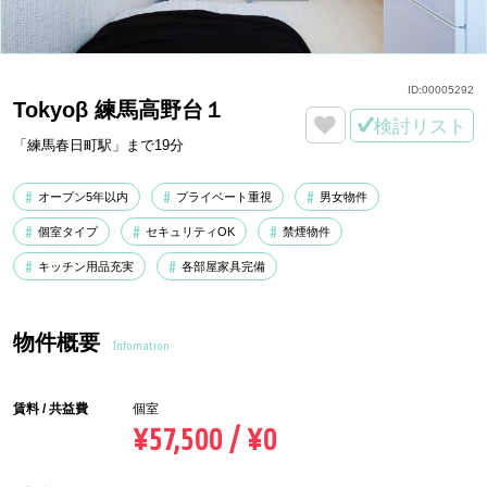
ID:
00005292
Tokyoβ 練馬高野台１
検討リスト
「練馬春日町駅」まで19分
オープン5年以内
プライベート重視
男女物件
個室タイプ
セキュリティOK
禁煙物件
キッチン用品充実
各部屋家具完備
物件概要
Infomation
賃料 / 共益費
個室
¥57,500 / ¥0