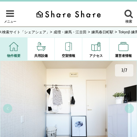
検索
メニュー
>
>
>
ス検索サイト「シェアシェア」
成増・練馬・江古田
練馬春日町駅
Tokyoβ
物件概要
共用設備
空室情報
アクセス
運営者情報
3/7