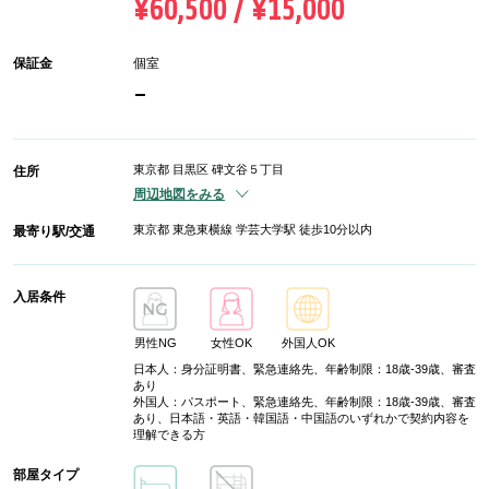
¥60,500 / ¥15,000
保証金
個室
-
東京都 目黒区 碑文谷５丁目
住所
周辺地図をみる
東京都 東急東横線 学芸大学駅 徒歩10分以内
最寄り駅/交通
入居条件
男性NG
女性OK
外国人OK
日本人：身分証明書、緊急連絡先、年齢制限：18歳-39歳、審査
あり
外国人：パスポート、緊急連絡先、年齢制限：18歳-39歳、審査
あり、日本語・英語・韓国語・中国語のいずれかで契約内容を
理解できる方
部屋タイプ