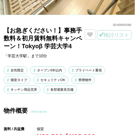
ID:
00005290
【お急ぎください！】事務手
検討リスト
数料＆初月賃料無料キャンペ
ーン！Tokyoβ 学芸大学4
「学芸大学駅」まで10分
女性限定
オープン5年以内
プライベート重視
個室タイプ
セキュリティOK
禁煙物件
キッチン用品充実
各部屋家具完備
物件概要
Infomation
賃料 / 共益費
個室