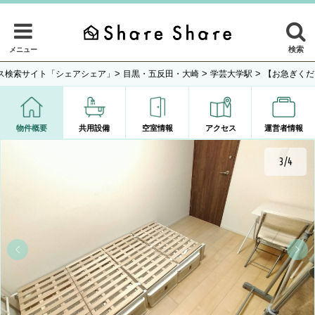
検索
メニュー
>
>
>
ス検索サイト「シェアシェア」
目黒・五反田・大崎
学芸大学駅
【お急ぎくだ
物件概要
共用設備
空室情報
アクセス
運営者情報
3/4