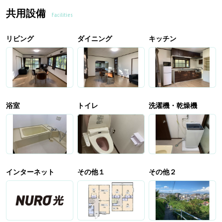
共用設備
Facilities
リビング
ダイニング
キッチン
浴室
トイレ
洗濯機・乾燥機
インターネット
その他１
その他２