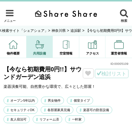
検索
メニュー
>
>
>
ス検索サイト「シェアシェア」
神奈川県
追浜駅
【今なら初期費用0円!!】サ
物件概要
共用設備
空室情報
アクセス
運営者情報
ID:
00005109
【今なら初期費用0円!!】サウ
検討リスト
ンドガーデン追浜
楽器演奏可能、自然豊かな環境で、広々とした部屋！
オープン5年以内
男女物件
個室タイプ
セキュリティOK
各部屋家具完備
楽器可の防音設備
友人宿泊可
リフォーム済
一軒家