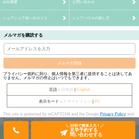
会社概要
お問い合わせ
シェアシェア使い方ガイド
シェアハウスの探し方
メルマガを購読する
メルマガ登録
プライバシー規約に則り、個人情報を第三者に提供することは決してあ
りません。メルマガの停止はいつでもできます。
言語：
日本語
|
English
表示モード：
スマートフォン
|
PC
This site is protected by reCAPTCHA and the Google
Privacy Policy
and
Terms of Service
apply.
＼ 30秒で簡単入力！／
見学予約する
問い合わせする
Copyright© banquets Inc. All Rights Reserved