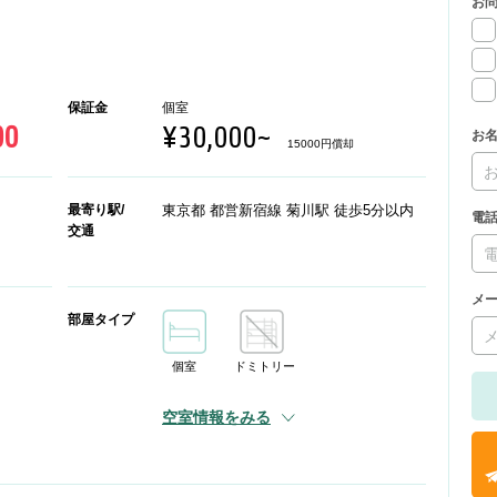
お
保証金
個室
00
¥30,000~
お
15000円償却
最寄り駅/
東京都 都営新宿線 菊川駅 徒歩5分以内
電
交通
メ
部屋タイプ
個室
ドミトリー
空室情報をみる