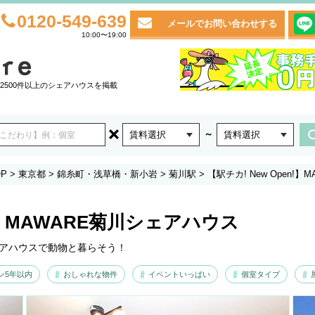
0120-549-639
メールでお問い合わせする
10:00〜19:00
2500件以上のシェアハウスを掲載
～
賃料選択
賃料選択
P
>
東京都
>
錦糸町・浅草橋・新小岩
>
菊川駅
>
【駅チカ! New Open!
n!】MAWARE菊川シェアハウス
ェアハウスで動物と暮らそう！
ン5年以内
おしゃれな物件
イベントいっぱい
個室タイプ