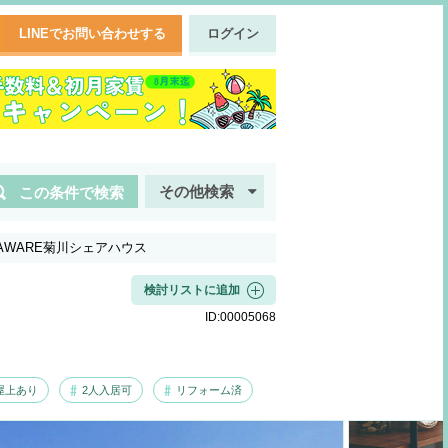
LINEでお問い合わせする
ログイン
その他検索
この条件で検索
】MAWARE菊川シェアハウス
検討リストに追加
ID:
00005068
屋上あり
2人入居可
リフォーム済