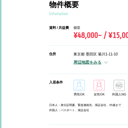
物件概要
Infomation
賃料 / 共益費
個室
¥48,000~ / ¥15,0
住所
東京都 墨田区 菊川1-11-10
周辺地図をみる
入居条件
男性OK
女性OK
外国人NG
日本人：身分証明書、緊急連絡先、保証会社、35歳まで
外国人：パスポート、保証会社