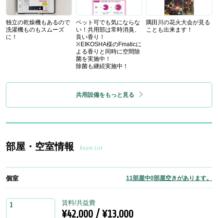
独立の乾燥機もあるので
ペット可でも気にならな
隅田川の花火大会が見る
洗濯機ものもスムーズ
い！共用部は常時消臭、
ことも出来ます！
に！
良い香り！
※EIKOSHA様のFmaticに
よる香りと同時に空間除
菌を実施中！
除菌も継続実施中！
共用設備をもっと見る
部屋・空室情報
Room List
個室
11部屋中0部屋空きがあります。
賃料/共益費
1
¥42,000 / ¥13,000