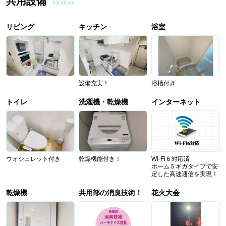
共用設備
Facilities
リビング
キッチン
浴室
設備充実！
浴槽付き
トイレ
洗濯機・乾燥機
インターネット
ウォシュレット付き
乾燥機能付き！
Wi-Fi６対応済
ホーム５ギガタイプで安
定した高速通信を実現！
乾燥機
共用部の消臭技術！
花火大会