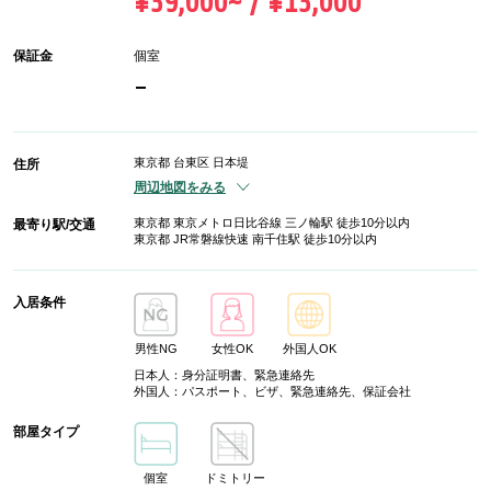
¥39,000~ / ¥13,000
保証金
個室
-
東京都 台東区 日本堤
住所
周辺地図をみる
東京都 東京メトロ日比谷線 三ノ輪駅 徒歩10分以内
最寄り駅/交通
東京都 JR常磐線快速 南千住駅 徒歩10分以内
入居条件
男性NG
女性OK
外国人OK
日本人：身分証明書、緊急連絡先
外国人：パスポート、ビザ、緊急連絡先、保証会社
部屋タイプ
個室
ドミトリー