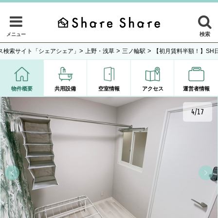
検索
メニュー
>
>
>
ス検索サイト「シェアシェア」
上野・浅草
三ノ輪駅
【初月賃料半額！】SH
物件概要
共用設備
空室情報
アクセス
運営者情報
4/17