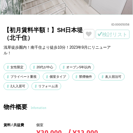
ID:
00005058
【初月賃料半額！】SH日本堤
検討リスト
（北千住）
浅草徒歩圏内！南千住より徒歩10分！2023年9月にリニューア
ル！
女性限定
20代が中心
オープン5年以内
プライベート重視
個室タイプ
禁煙物件
友人宿泊可
2人入居可
リフォーム済
物件概要
Infomation
賃料 / 共益費
個室