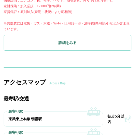
個室設備：エアコン、机、椅子、ベッド、照明器具、吊り下げ室内物干し
家財保険：加入必須 12,000円(2年間)
家賃保証：原則加入(時期・状況により応相談)
※共益費には電気・ガス・水道・Wi-Fi・日用品一部・清掃費(共用部分)などが含まれ
ています。
詳細をみる
アクセスマップ
Access Map
最寄駅/交通
徒歩5分以
東武東上本線 朝霞駅
内