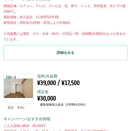
個室設備：エアコン、テレビ、テレビ台、机、椅子、ベッド、照明器具、吊り下げ室
内物干し
家財保険：加入必須 12,000円(2年間)
家賃保証：原則加入(時期・状況により応相談)
※共益費には電気・ガス・水道・Wi-Fi・日用品一部・清掃費(共用部分)などが含まれ
ています。
詳細をみる
賃料/共益費
503-3
¥39,000 / ¥17,500
保証金
¥30,000
家財保険加入必須（2年間¥12000）
広さ
9.2㎡
キャンペーン/おすすめ情報
二人入居時の家賃：65,000円