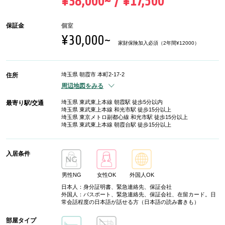
¥38,000~ / ¥17,500
保証金
個室
¥30,000~
家財保険加入必須（2年間¥12000）
埼玉県 朝霞市 本町2-17-2
住所
周辺地図をみる
埼玉県 東武東上本線 朝霞駅 徒歩5分以内
最寄り駅/交通
埼玉県 東武東上本線 和光市駅 徒歩15分以上
埼玉県 東京メトロ副都心線 和光市駅 徒歩15分以上
埼玉県 東武東上本線 朝霞台駅 徒歩15分以上
入居条件
男性NG
女性OK
外国人OK
日本人：身分証明書、緊急連絡先、保証会社
外国人：パスポート、緊急連絡先、保証会社、在留カード。日
常会話程度の日本語が話せる方（日本語の読み書きも）
部屋タイプ