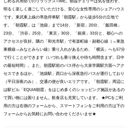
しめる共用部でのリラックスTIME。朝霞チェリーは気を使わず、
明るく楽しく過ごしていただける、安心な女性専用のシェアハウス
です。東武東上線の準急停車駅「朝霞駅」から徒歩5分の立地で
す。「朝霞駅」は「池袋」まで14分、「新宿」20分、「飯田橋」
23分、「渋谷」25分、「東京」30分、「銀座」33分と、都心への
アクセスが良好。隣の「和光市駅」で有楽町線・副都心線（→東急
東横線→みなとみらい線）乗り入れがあるため、「横浜」へも57分
で行くことができます（いづれも乗り換えや待ち時間含まず、日中
の最短時間）。また、朝霞駅前のバス停から大泉学園駅方面へアク
セスできるほか、「池袋駅」西口から深夜急行バスが運行しており
（平日深夜のみ）、交通の便が良いエリアです。「朝霞駅」周辺に
は駅ビル「EQUIA朝霞」をはじめ多くのショッピング施設があるの
で買い物には困りません。飲食店も充実しています。 ★PCをご利
用の方は右側のフォームから、スマートフォンをご利用の方は下の
フォームからお気軽にお問い合わせくださいませ★