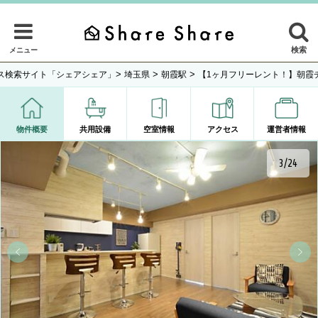
検索
メニュー
>
>
>
ス検索サイト「シェアシェア」
埼玉県
朝霞駅
【1ヶ月フリーレント！】朝霞
物件概要
共用設備
空室情報
アクセス
運営者情報
4/24