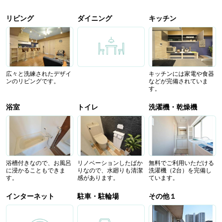
リビング
ダイニング
キッチン
広々と洗練されたデザイ
キッチンには家電や食器
ンのリビングです。
などが完備されていま
す。
浴室
トイレ
洗濯機・乾燥機
浴槽付きなので、お風呂
リノベーションしたばか
無料でご利用いただける
に浸かることもできま
りなので、水廻りも清潔
洗濯機（2台）を完備し
す。
感があります。
ています。
インターネット
駐車・駐輪場
その他１