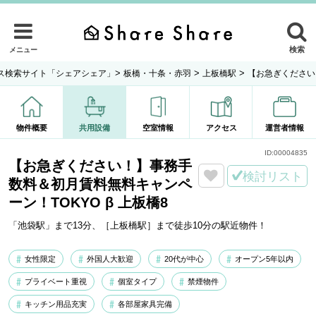
検索
メニュー
>
>
>
ス検索サイト「シェアシェア」
板橋・十条・赤羽
上板橋駅
【お急ぎください
物件概要
共用設備
空室情報
アクセス
運営者情報
ID:
00004835
【お急ぎください！】事務手
検討リスト
数料＆初月賃料無料キャンペ
ーン！TOKYO β 上板橋8
「池袋駅」まで13分、［上板橋駅］まで徒歩10分の駅近物件！
女性限定
外国人大歓迎
20代が中心
オープン5年以内
プライベート重視
個室タイプ
禁煙物件
キッチン用品充実
各部屋家具完備