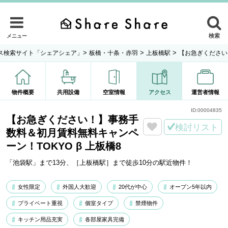
検索
メニュー
>
>
>
ス検索サイト「シェアシェア」
板橋・十条・赤羽
上板橋駅
【お急ぎください
物件概要
共用設備
空室情報
アクセス
運営者情報
ID:
00004835
【お急ぎください！】事務手
検討リスト
数料＆初月賃料無料キャンペ
ーン！TOKYO β 上板橋8
「池袋駅」まで13分、［上板橋駅］まで徒歩10分の駅近物件！
女性限定
外国人大歓迎
20代が中心
オープン5年以内
プライベート重視
個室タイプ
禁煙物件
キッチン用品充実
各部屋家具完備