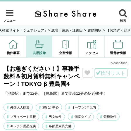
検索
メニュー
>
>
>
ス検索サイト「シェアシェア」
成増・練馬・江古田
豊島園駅
【お急ぎくださ
物件概要
共用設備
空室情報
アクセス
運営者情報
ID:
00004800
【お急ぎください！】事務手
検討リスト
数料＆初月賃料無料キャンペ
ーン！TOKYO β 豊島園4
「池袋駅」まで12分、［豊島駅］まで徒歩12分の駅近物件！
外国人大歓迎
20代が中心
オープン5年以内
プライベート重視
男女物件
個室タイプ
禁煙物件
キッチン用品充実
各部屋家具完備