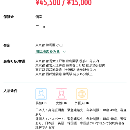
¥45,500 / ¥15,000
保証金
個室
-
0
東京都 練馬区 小山
住所
周辺地図をみる
東京都 都営大江戸線 豊島園駅 徒歩15分以内
最寄り駅/交通
東京都 都営大江戸線 練馬春日町駅 徒歩15分以内
東京都 西武池袋線 中村橋駅 徒歩15分以内
東京都 西武池袋線 練馬駅 徒歩15分以上
入居条件
男性OK
女性OK
外国人OK
日本人：身分証明書、緊急連絡先、年齢制限：18歳-49歳、審査
あり
外国人：パスポート、緊急連絡先、年齢制限：18歳-49歳、審査
あり、日本語・英語・韓国語・中国語のいずれかで契約内容を
理解できる方