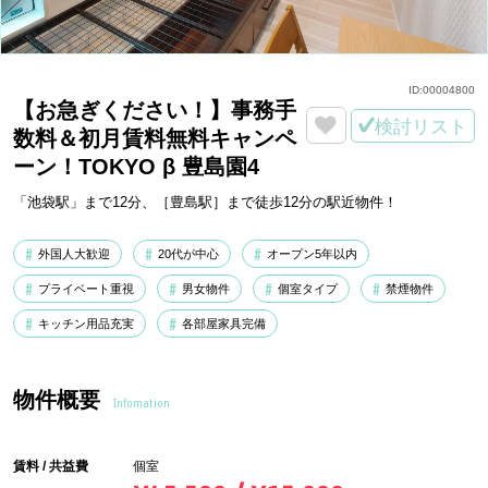
ID:
00004800
【お急ぎください！】事務手
検討リスト
数料＆初月賃料無料キャンペ
ーン！TOKYO β 豊島園4
「池袋駅」まで12分、［豊島駅］まで徒歩12分の駅近物件！
外国人大歓迎
20代が中心
オープン5年以内
プライベート重視
男女物件
個室タイプ
禁煙物件
キッチン用品充実
各部屋家具完備
物件概要
Infomation
賃料 / 共益費
個室