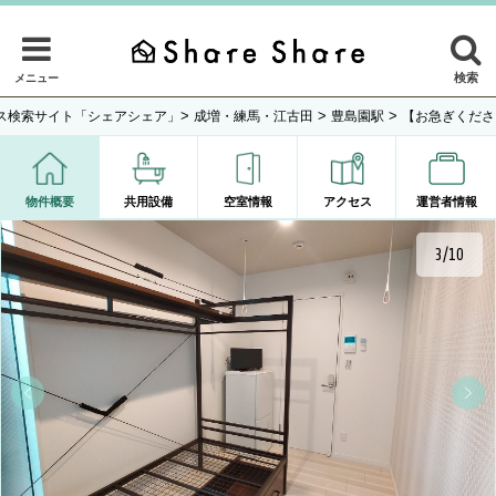
検索
メニュー
>
>
>
ス検索サイト「シェアシェア」
成増・練馬・江古田
豊島園駅
【お急ぎくださ
物件概要
共用設備
空室情報
アクセス
運営者情報
3/10