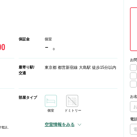
保証金
個室
00
-
0
お
最寄り駅/
東京都 都営新宿線 大島駅 徒歩15分以内
交通
お
部屋タイプ
個室
ドミトリー
電
空室情報をみる
帯電話。