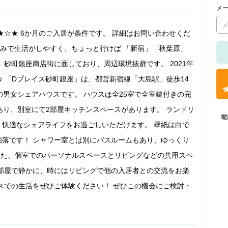
メ
★☆★ 6か月のご入居が条件です。 詳細はお問い合わせくだ
並みで生活がしやすく、ちょっと行けば 「新宿」「秋葉原」
砂町銀座商店街に面しており、周辺環境抜群です。 2021年
♪ 「Dプレイス砂町銀座」は、都営新宿線「大島駅」徒歩14
ンの男女シェアハウスです。 ハウスは全25室で全室鍵付きの完
あり、別室にて2部屋キッチンスペースがあります。 ランドリ
電
快適なシェアライフをお過ごしいただけます。 壁紙は白で
落です！ シャワー室とは別にバスルームもあり、ゆっくり
また、個室でのパーソナルスペースとリビングなどの共用スペ
部屋で静かに、時にはリビングで他の入居者との交流をお楽
スでの生活をぜひご体験ください！ ぜひこの機会にご検討・