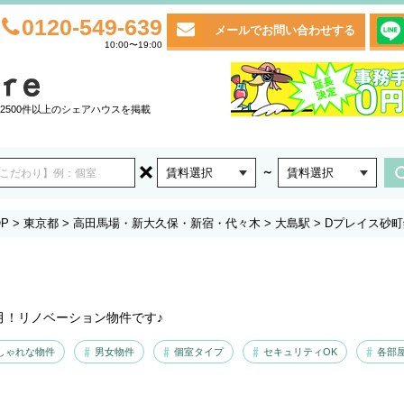
0120-549-639
メールでお問い合わせする
10:00〜19:00
2500件以上のシェアハウスを掲載
～
賃料選択
賃料選択
P
>
東京都
>
高田馬場・新大久保・新宿・代々木
>
大島駅
>
Dプレイス砂町
2月！リノベーション物件です♪
しゃれな物件
男女物件
個室タイプ
セキュリティOK
各部