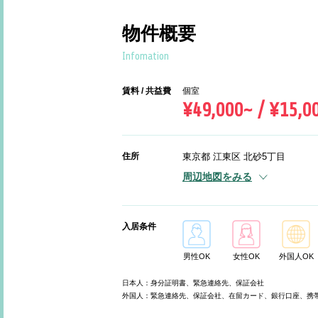
物件概要
Infomation
賃料 / 共益費
個室
¥49,000~ / ¥15,0
住所
東京都 江東区 北砂5丁目
周辺地図をみる
入居条件
男性OK
女性OK
外国人OK
日本人：身分証明書、緊急連絡先、保証会社
外国人：緊急連絡先、保証会社、在留カード、銀行口座、携