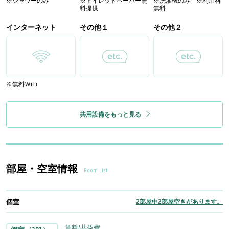
※シャワーのみ
※トイレットペーパー無
※洗濯機のみ ※利用料
料提供
無料
インターネット
その他１
その他２
※無料ＷiFi
共用設備をもっと見る
部屋・空室情報
Room List
個室
2部屋中2部屋空きがあります。
賃料/共益費