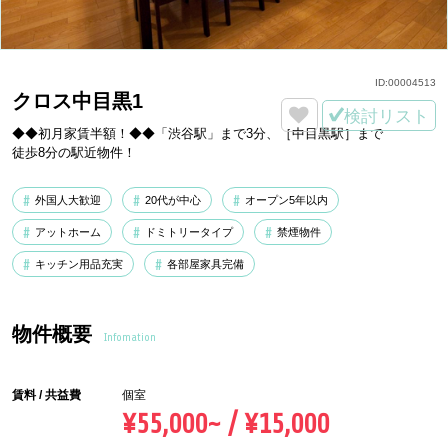
ID:
00004513
クロス中目黒1
検討リスト
◆◆初月家賃半額！◆◆「渋谷駅」まで3分、［中目黒駅］まで
徒歩8分の駅近物件！
外国人大歓迎
20代が中心
オープン5年以内
アットホーム
ドミトリータイプ
禁煙物件
キッチン用品充実
各部屋家具完備
物件概要
Infomation
賃料 / 共益費
個室
¥55,000~ / ¥15,000