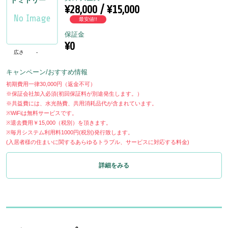
ドミトリー
¥28,000 / ¥15,000
最安値!!
保証金
¥0
広さ
-
キャンペーン/おすすめ情報
初期費用一律30,000円（返金不可）
※保証会社加入必須(初回保証料が別途発生します。）
※共益費には、水光熱費、共用消耗品代が含まれています。
※WiFiは無料サービスです。
※退去費用￥15,000（税別）を頂きます。
※毎月システム利用料1000円(税別)発行致します。
(入居者様の住まいに関するあらゆるトラブル、サービスに対応する料金)
詳細をみる