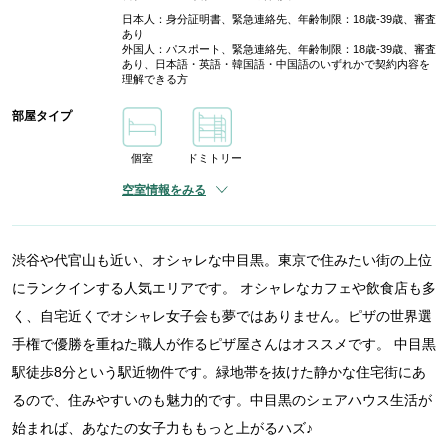
日本人：身分証明書、緊急連絡先、年齢制限：18歳-39歳、審査
あり
外国人：パスポート、緊急連絡先、年齢制限：18歳-39歳、審査
あり、日本語・英語・韓国語・中国語のいずれかで契約内容を
理解できる方
部屋タイプ
個室
ドミトリー
空室情報をみる
渋谷や代官山も近い、オシャレな中目黒。東京で住みたい街の上位
にランクインする人気エリアです。 オシャレなカフェや飲食店も多
く、自宅近くでオシャレ女子会も夢ではありません。ピザの世界選
手権で優勝を重ねた職人が作るピザ屋さんはオススメです。 中目黒
駅徒歩8分という駅近物件です。緑地帯を抜けた静かな住宅街にあ
るので、住みやすいのも魅力的です。中目黒のシェアハウス生活が
始まれば、あなたの女子力ももっと上がるハズ♪