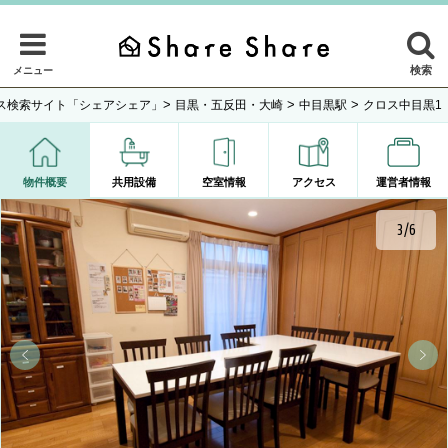
検索
メニュー
>
>
>
ス検索サイト「シェアシェア」
目黒・五反田・大崎
中目黒駅
クロス中目黒1
物件概要
共用設備
空室情報
アクセス
運営者情報
3/6