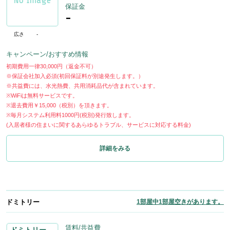
保証金
-
広さ
-
キャンペーン/おすすめ情報
初期費用一律30,000円（返金不可）
※保証会社加入必須(初回保証料が別途発生します。）
※共益費には、水光熱費、共用消耗品代が含まれています。
※WiFiは無料サービスです。
※退去費用￥15,000（税別）を頂きます。
※毎月システム利用料1000円(税別)発行致します。
(入居者様の住まいに関するあらゆるトラブル、サービスに対応する料金)
詳細をみる
ドミトリー
1部屋中1部屋空きがあります。
賃料/共益費