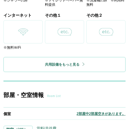
※シャワーのみ
※トイレットペーパー無
※洗濯機のみ ※利用料
料提供
無料
インターネット
その他１
その他２
※無料ＷiFi
共用設備をもっと見る
部屋・空室情報
Room List
個室
2部屋中2部屋空きがあります。
賃料/共益費