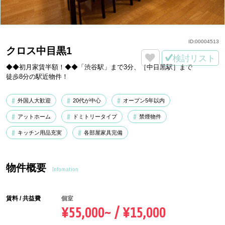
ID:
00004513
クロス中目黒1
検討リスト
◆◆初月家賃半額！◆◆「渋谷駅」まで3分、［中目黒駅］まで
徒歩8分の駅近物件！
外国人大歓迎
20代が中心
オープン5年以内
アットホーム
ドミトリータイプ
禁煙物件
キッチン用品充実
各部屋家具完備
物件概要
Infomation
賃料 / 共益費
個室
¥55,000~ / ¥15,000