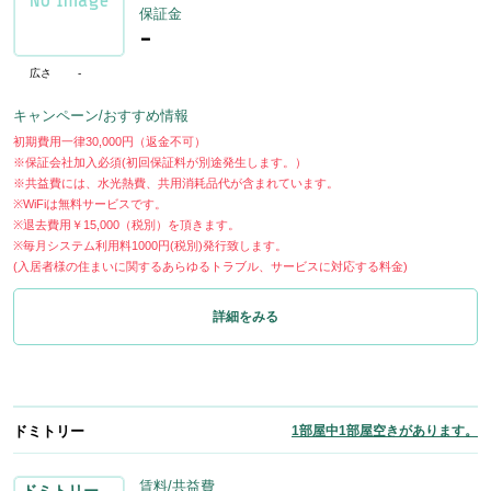
保証金
-
広さ
-
キャンペーン/おすすめ情報
初期費用一律30,000円（返金不可）
※保証会社加入必須(初回保証料が別途発生します。）
※共益費には、水光熱費、共用消耗品代が含まれています。
※WiFiは無料サービスです。
※退去費用￥15,000（税別）を頂きます。
※毎月システム利用料1000円(税別)発行致します。
(入居者様の住まいに関するあらゆるトラブル、サービスに対応する料金)
詳細をみる
ドミトリー
1部屋中1部屋空きがあります。
賃料/共益費