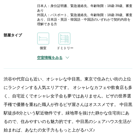
日本人：身分証明書、緊急連絡先、年齢制限：18歳-39歳、審査
あり
外国人：パスポート、緊急連絡先、年齢制限：18歳-39歳、審査
あり、日本語・英語・韓国語・中国語のいずれかで契約内容を
理解できる方
部屋タイプ
個室
ドミトリー
空室情報をみる
渋谷や代官山も近い、オシャレな中目黒。東京で住みたい街の上位
にランクインする人気エリアです。 オシャレなカフェや飲食店も多
く、自宅近くでオシャレ女子会も夢ではありません。ピザの世界選
手権で優勝を重ねた職人が作るピザ屋さんはオススメです。 中目黒
駅徒歩8分という駅近物件です。緑地帯を抜けた静かな住宅街にあ
るので、住みやすいのも魅力的です。中目黒のシェアハウス生活が
始まれば、あなたの女子力ももっと上がるハズ♪