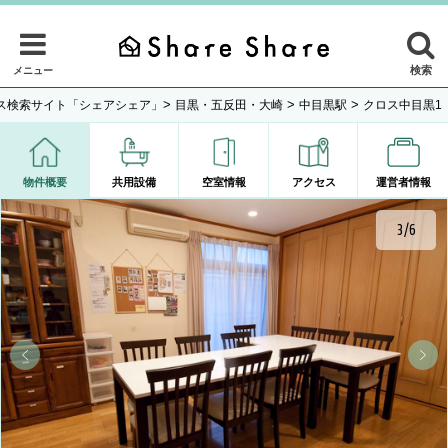
検索
メニュー
>
>
>
ス検索サイト「シェアシェア」
目黒・五反田・大崎
中目黒駅
クロス中目黒1
物件概要
共用設備
空室情報
アクセス
運営者情報
3/6