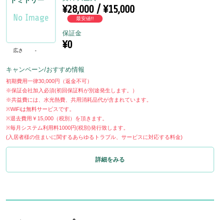
ドミトリー
¥28,000 / ¥15,000
最安値!!
保証金
¥0
広さ
-
キャンペーン/おすすめ情報
初期費用一律30,000円（返金不可）
※保証会社加入必須(初回保証料が別途発生します。）
※共益費には、水光熱費、共用消耗品代が含まれています。
※WiFiは無料サービスです。
※退去費用￥15,000（税別）を頂きます。
※毎月システム利用料1000円(税別)発行致します。
(入居者様の住まいに関するあらゆるトラブル、サービスに対応する料金)
詳細をみる