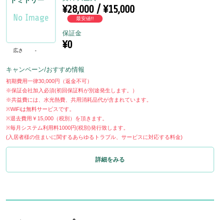
ドミトリー
¥28,000 / ¥15,000
最安値!!
保証金
¥0
広さ
-
キャンペーン/おすすめ情報
初期費用一律30,000円（返金不可）
※保証会社加入必須(初回保証料が別途発生します。）
※共益費には、水光熱費、共用消耗品代が含まれています。
※WiFiは無料サービスです。
※退去費用￥15,000（税別）を頂きます。
※毎月システム利用料1000円(税別)発行致します。
(入居者様の住まいに関するあらゆるトラブル、サービスに対応する料金)
詳細をみる