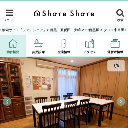
検索
メニュー
>
>
>
ス検索サイト「シェアシェア」
目黒・五反田・大崎
中目黒駅
クロス中目黒1
物件概要
共用設備
空室情報
アクセス
運営者情報
3/6