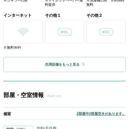
※シャワーのみ
※トイレットペーパー無
※洗濯機のみ ※利用料
料提供
無料
インターネット
その他１
その他２
※無料ＷiFi
共用設備をもっと見る
部屋・空室情報
Room List
個室
2部屋中2部屋空きがあります。
賃料/共益費