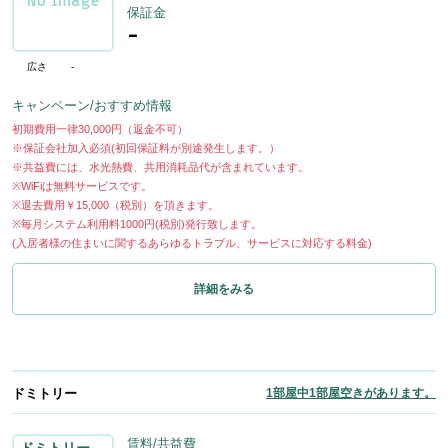
保証金
-
広さ
-
キャンペーン/おすすめ情報
初期費用一律30,000円（返金不可）
※保証会社加入必須(初回保証料が別途発生します。）
※共益費には、水光熱費、共用消耗品代が含まれています。
※WiFiは無料サービスです。
※退去費用￥15,000（税別）を頂きます。
※毎月システム利用料1000円(税別)発行致します。
(入居者様の住まいに関するあらゆるトラブル、サービスに対応する料金)
詳細をみる
ドミトリー
1部屋中1部屋空きがあります。
賃料/共益費