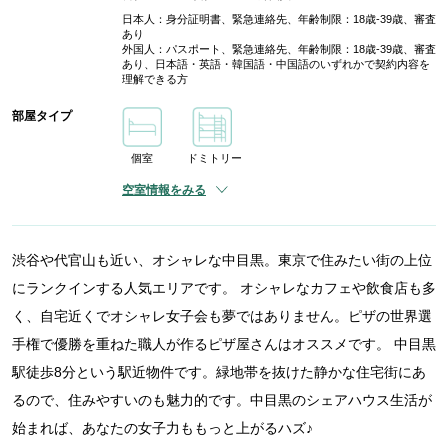
日本人：身分証明書、緊急連絡先、年齢制限：18歳-39歳、審査
あり
外国人：パスポート、緊急連絡先、年齢制限：18歳-39歳、審査
あり、日本語・英語・韓国語・中国語のいずれかで契約内容を
理解できる方
部屋タイプ
個室
ドミトリー
空室情報をみる
渋谷や代官山も近い、オシャレな中目黒。東京で住みたい街の上位
にランクインする人気エリアです。 オシャレなカフェや飲食店も多
く、自宅近くでオシャレ女子会も夢ではありません。ピザの世界選
手権で優勝を重ねた職人が作るピザ屋さんはオススメです。 中目黒
駅徒歩8分という駅近物件です。緑地帯を抜けた静かな住宅街にあ
るので、住みやすいのも魅力的です。中目黒のシェアハウス生活が
始まれば、あなたの女子力ももっと上がるハズ♪