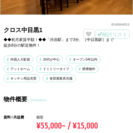
ID:
00004513
クロス中目黒1
検討リスト
◆◆初月家賃半額！◆◆「渋谷駅」まで3分、［中目黒駅］まで
徒歩8分の駅近物件！
外国人大歓迎
20代が中心
オープン5年以内
アットホーム
ドミトリータイプ
禁煙物件
キッチン用品充実
各部屋家具完備
物件概要
Infomation
賃料 / 共益費
個室
¥55,000~ / ¥15,000