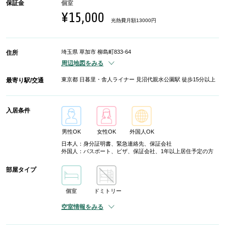
保証金
個室
¥15,000
光熱費月額13000円
埼玉県 草加市 柳島町833-64
住所
周辺地図をみる
東京都 日暮里・舎人ライナー 見沼代親水公園駅 徒歩15分以上
最寄り駅/交通
入居条件
男性OK
女性OK
外国人OK
日本人：身分証明書、緊急連絡先、保証会社
外国人：パスポート、ビザ、保証会社、1年以上居住予定の方
部屋タイプ
個室
ドミトリー
空室情報をみる