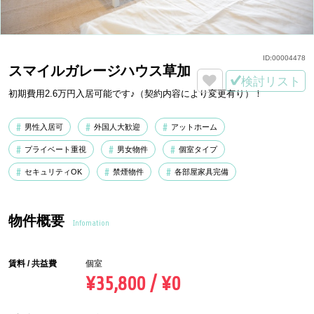
ID:
00004478
スマイルガレージハウス草加
検討リスト
初期費用2.6万円入居可能です♪（契約内容により変更有り）！
男性入居可
外国人大歓迎
アットホーム
プライベート重視
男女物件
個室タイプ
セキュリティOK
禁煙物件
各部屋家具完備
物件概要
Infomation
賃料 / 共益費
個室
¥35,800 / ¥0