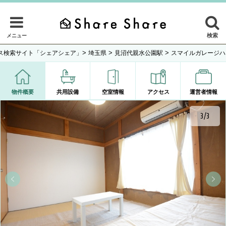
検索
メニュー
>
>
>
ス検索サイト「シェアシェア」
埼玉県
見沼代親水公園駅
スマイルガレージハ
物件概要
共用設備
空室情報
アクセス
運営者情報
3/3