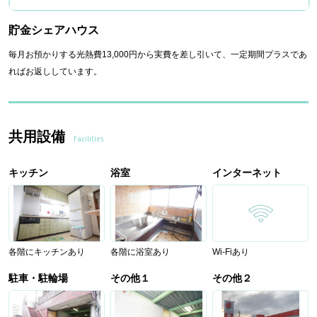
貯金シェアハウス
毎月お預かりする光熱費13,000円から実費を差し引いて、一定期間プラスであ
ればお返ししています。
共用設備
Facilities
キッチン
浴室
インターネット
各階にキッチンあり
各階に浴室あり
Wi-Fiあり
駐車・駐輪場
その他１
その他２