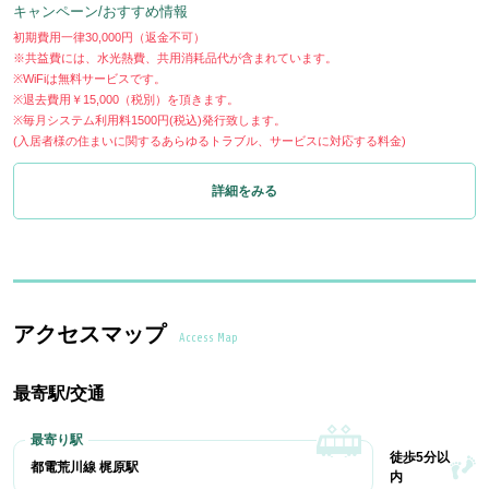
キャンペーン/おすすめ情報
初期費用一律30,000円（返金不可）
※共益費には、水光熱費、共用消耗品代が含まれています。
※WiFiは無料サービスです。
※退去費用￥15,000（税別）を頂きます。
※毎月システム利用料1500円(税込)発行致します。
(入居者様の住まいに関するあらゆるトラブル、サービスに対応する料金)
詳細をみる
アクセスマップ
Access Map
最寄駅/交通
徒歩5分以
都電荒川線 梶原駅
内