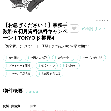
ID:
00004422
【お急ぎください！】事務手
検討リスト
数料＆初月賃料無料キャンペ
ーン！TOKYO β 梶原4
「池袋駅」まで17分、［王子駅］まで徒歩10分の駅近物件！
女性限定
外国人大歓迎
20代が中心
オープン5年以内
プライベート重視
個室タイプ
禁煙物件
キッチン用品充実
各部屋家具完備
物件概要
Infomation
賃料 / 共益費
個室