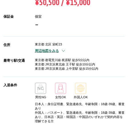
¥50,500 / ¥15,000
保証金
個室
-
東京都 北区 栄町23
住所
周辺地図をみる
東京都 都電荒川線 梶原駅 徒歩5分以内
最寄り駅/交通
東京都 JR京浜東北線 王子駅 徒歩10分以内
東京都 JR京浜東北線 上中里駅 徒歩15分以内
入居条件
男性NG
女性OK
外国人OK
日本人：身分証明書、緊急連絡先、年齢制限：18歳-39歳、審査
あり
外国人：パスポート、緊急連絡先、年齢制限：18歳-39歳、審査
あり、日本語・英語・韓国語・中国語のいずれかで契約内容を
理解できる方