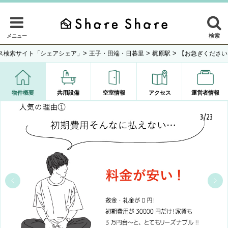
検索
メニュー
>
>
>
ス検索サイト「シェアシェア」
王子・田端・日暮里
梶原駅
【お急ぎください
物件概要
共用設備
空室情報
アクセス
運営者情報
3/23