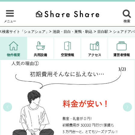
検索
メニュー
>
>
>
ス検索サイト「シェアシェア」
池袋・目白・巣鴨・駒込
目白駅
シェアドアパ
物件概要
共用設備
空室情報
アクセス
運営者情報
3/23