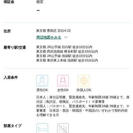
保証金
個室
-
東京都 豊島区 目白4-22
住所
周辺地図をみる
東京都 JR山手線 目白駅 徒歩10分以内
最寄り駅/交通
東京都 西武池袋線 椎名町駅 徒歩10分以内
東京都 JR山手線 池袋駅 徒歩15分以内
東京都 東武東上本線 池袋駅 徒歩15分以内
入居条件
男性OK
女性OK
外国人OK
日本人：身分証明書、緊急連絡先、年齢制限18歳-39歳まで。身
分証（免許証、保険証、パスポート）※要審査
外国人：パスポート、緊急連絡先、年齢制限18歳-39歳まで。※
要審査 日本語・英語・韓国語・中国語のいずれかで契約内容
を理解できる方
部屋タイプ