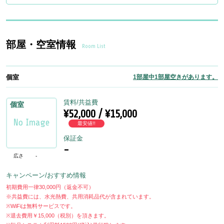
部屋・空室情報
Room List
個室
1部屋中1部屋空きがあります。
賃料/共益費
個室
¥52,000 / ¥15,000
最安値!!
保証金
-
広さ
-
キャンペーン/おすすめ情報
初期費用一律30,000円（返金不可）
※共益費には、水光熱費、共用消耗品代が含まれています。
※WiFiは無料サービスです。
※退去費用￥15,000（税別）を頂きます。