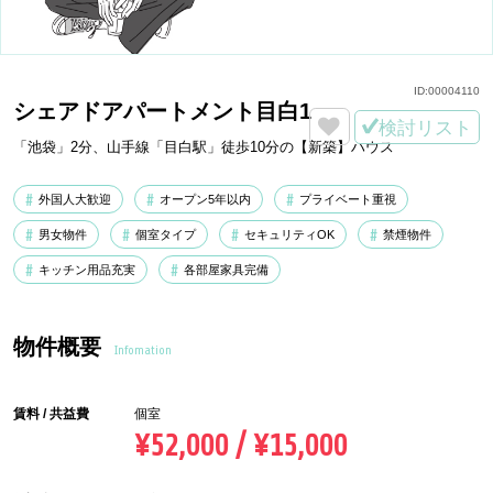
ID:
00004110
シェアドアパートメント目白1
検討リスト
「池袋」2分、山手線「目白駅」徒歩10分の【新築】ハウス
外国人大歓迎
オープン5年以内
プライベート重視
男女物件
個室タイプ
セキュリティOK
禁煙物件
キッチン用品充実
各部屋家具完備
物件概要
Infomation
賃料 / 共益費
個室
¥52,000 / ¥15,000