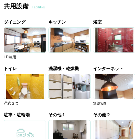
共用設備
Facilities
ダイニング
キッチン
浴室
LD兼用
トイレ
洗濯機・乾燥機
インターネット
洋式２つ
無線wifi
駐車・駐輪場
その他１
その他２