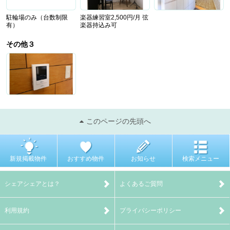
駐輪場のみ（台数制限
楽器練習室2,500円/月 弦
有）
楽器持込み可
その他３
このページの先頭へ
新規掲載物件
おすすめ物件
お知らせ
検索メニュー
シェアシェアとは？
よくあるご質問
利用規約
プライバシーポリシー