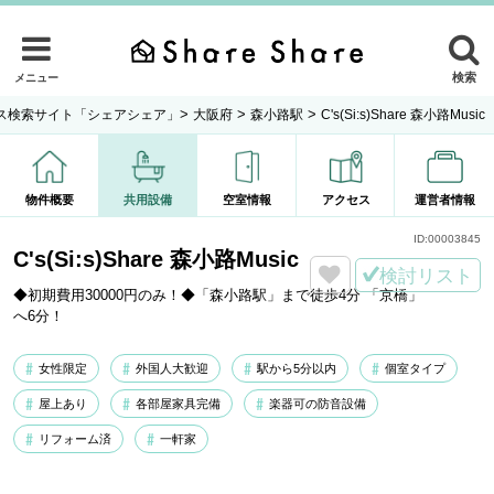
検索
メニュー
>
>
>
ス検索サイト「シェアシェア」
大阪府
森小路駅
C's(Si:s)Share 森小路Music
物件概要
共用設備
空室情報
アクセス
運営者情報
ID:
00003845
C's(Si:s)Share 森小路Music
検討リスト
◆初期費用30000円のみ！◆「森小路駅」まで徒歩4分 「京橋」
へ6分！
女性限定
外国人大歓迎
駅から5分以内
個室タイプ
屋上あり
各部屋家具完備
楽器可の防音設備
リフォーム済
一軒家