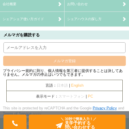
会社概要
お問い合わせ
シェアシェア使い方ガイド
シェアハウスの探し方
メルマガを購読する
メルマガ登録
プライバシー規約に則り、個人情報を第三者に提供することは決してあ
りません。メルマガの停止はいつでもできます。
言語：
日本語
|
English
表示モード：
スマートフォン
|
PC
This site is protected by reCAPTCHA and the Google
Privacy Policy
and
Terms of Service
apply.
＼ 30秒で簡単入力！／
見学予約する
問い合わせする