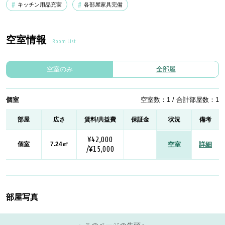
キッチン用品充実
各部屋家具完備
空室情報
Room List
空室のみ
全部屋
個室
空室数：1 / 合計部屋数：1
部屋
広さ
賃料/共益費
保証金
状況
備考
¥42,000
個室
7.24㎡
空室
詳細
/¥15,000
部屋写真