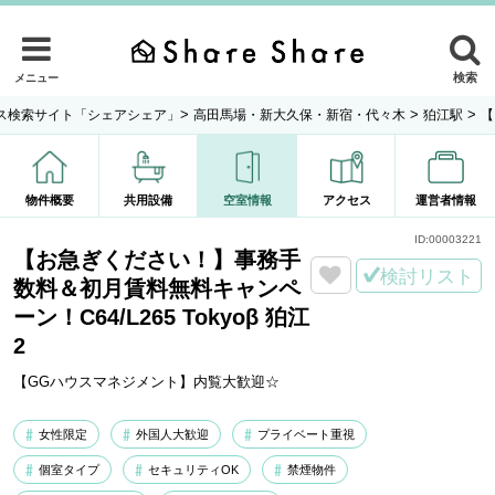
検索
メニュー
>
>
>
ス検索サイト「シェアシェア」
高田馬場・新大久保・新宿・代々木
狛江駅
【
物件概要
共用設備
空室情報
アクセス
運営者情報
ID:
00003221
【お急ぎください！】事務手
検討リスト
数料＆初月賃料無料キャンペ
ーン！C64/L265 Tokyoβ 狛江
2
【GGハウスマネジメント】内覧大歓迎☆
女性限定
外国人大歓迎
プライベート重視
個室タイプ
セキュリティOK
禁煙物件