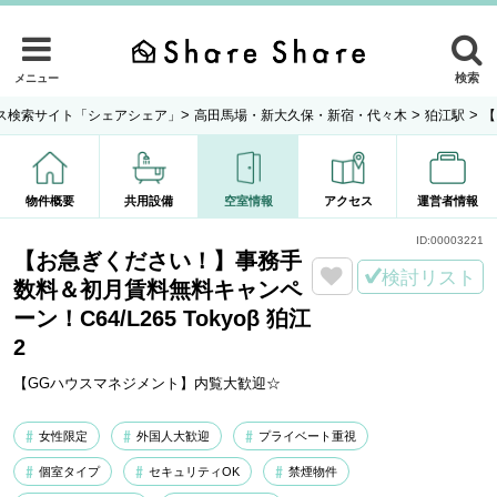
検索
メニュー
>
>
>
ス検索サイト「シェアシェア」
高田馬場・新大久保・新宿・代々木
狛江駅
【
物件概要
共用設備
空室情報
アクセス
運営者情報
ID:
00003221
【お急ぎください！】事務手
検討リスト
数料＆初月賃料無料キャンペ
ーン！C64/L265 Tokyoβ 狛江
2
【GGハウスマネジメント】内覧大歓迎☆
女性限定
外国人大歓迎
プライベート重視
個室タイプ
セキュリティOK
禁煙物件