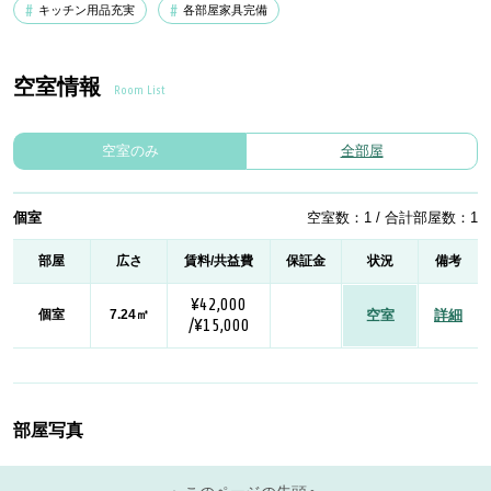
キッチン用品充実
各部屋家具完備
空室情報
Room List
空室のみ
全部屋
個室
空室数：1 / 合計部屋数：1
部屋
広さ
賃料/共益費
保証金
状況
備考
¥42,000
個室
7.24㎡
空室
詳細
/¥15,000
部屋写真