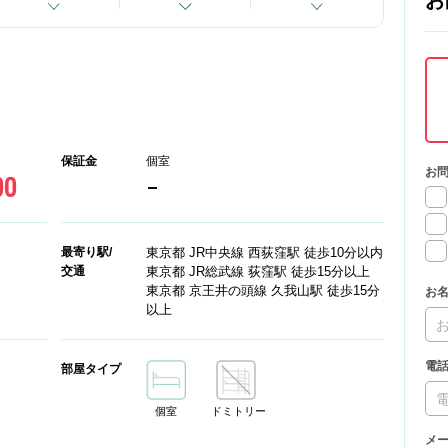
お
保証金
個室
お
00
-
最寄り駅/
東京都 JR中央線 西荻窪駅 徒歩10分以内
交通
東京都 JR総武線 荻窪駅 徒歩15分以上
東京都 京王井の頭線 久我山駅 徒歩15分
お
以上
電
部屋タイプ
個室
ドミトリー
メ