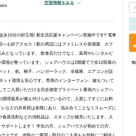
空室情報をみる
連絡先
歩10分の好立地! 新生活応援キャンペーン実施中です!! 電車
心部へも好アクセス！駅の周辺にはファミレスや居酒屋、カフ
みとなっています。 飲食店だけでなく、薬局やレンタルビ
環境が整っています。 シェアハウスは2階建てで全12部屋の
電
ベット、机、椅子、ハンガーラック、冷蔵庫、エアコンが設
で、ネット環境も安心です。専用のインターフォン、鍵もついて
してご入居いただける完全個室プライベート重視のシェアハ
や調理器具が備え付けられているので、入居してすぐにお料
イレなどの共有部は各階にあり、混み合うことなくスムーズに
や食器洗剤などの消耗品は、スタッフが補充いたします。入
サポートします！ 学生の方、シェアハウスが初めての方、
ハウスです。内覧のご要望・即日のご入居もお気軽にご相談く