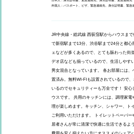
日本人：身分証明書、緊急連絡先、身分証明書、緊急連絡先
外国人：パスポート、ビザ、緊急連絡先、身分証明書、緊急
JR中央線・総武線 西荻窪駅からハウスまで徒
で新宿駅まで13分、渋谷駅まで24分と都
ェなどが多くあるので、とても賑わった街並
デオ店なども揃っているので、生活しやすい
男女混合となっています。 各お部屋には、
置済み。無料WI-FIも設置されているの
いるのでセキュリティーも万全です！ 安心
ウスです。 共用のキッチンには、調理家電
理が楽しめます。キッチン、シャワー、ト
ご利用いただけます。 トイレットペーパー
居者さんが常に清潔で快適に生活できるよう
費用を安く抑えたい方にオススメのシェア