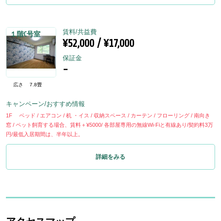
賃料/共益費
１階C号室
¥52,000 / ¥17,000
保証金
-
広さ
7.8畳
キャンペーン/おすすめ情報
1F ベッド / エアコン / 机 ・イス / 収納スペース / カーテン / フローリング / 南向き
窓 / ペット飼育する場合、賃料＋¥5000/ 各部屋専用の無線Wi-Fiと有線あり/契約料3万
円/最低入居期間は、半年以上。
詳細をみる