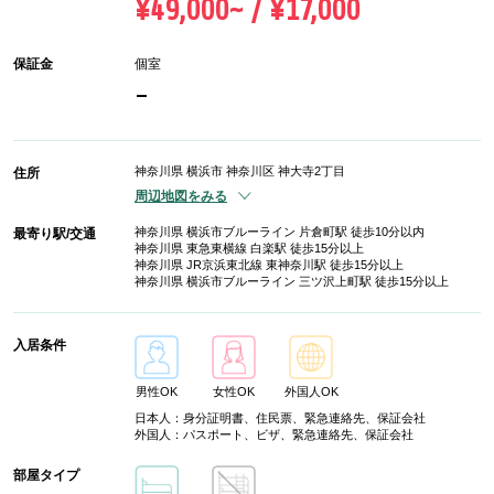
¥49,000~ / ¥17,000
保証金
個室
-
神奈川県 横浜市 神奈川区 神大寺2丁目
住所
周辺地図をみる
神奈川県 横浜市ブルーライン 片倉町駅 徒歩10分以内
最寄り駅/交通
神奈川県 東急東横線 白楽駅 徒歩15分以上
神奈川県 JR京浜東北線 東神奈川駅 徒歩15分以上
神奈川県 横浜市ブルーライン 三ツ沢上町駅 徒歩15分以上
入居条件
男性OK
女性OK
外国人OK
日本人：身分証明書、住民票、緊急連絡先、保証会社
外国人：パスポート、ビザ、緊急連絡先、保証会社
部屋タイプ