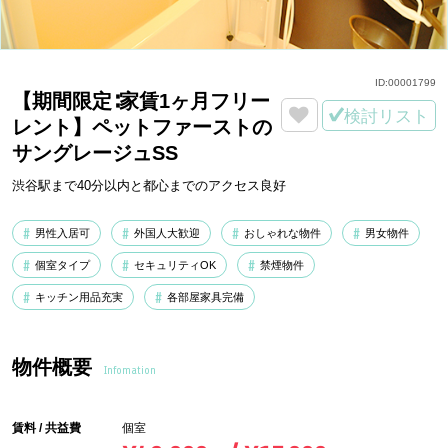
ID:
00001799
【期間限定∶家賃1ヶ月フリー
検討リスト
レント】ペットファーストの
サングレージュSS
渋谷駅まで40分以内と都心までのアクセス良好
男性入居可
外国人大歓迎
おしゃれな物件
男女物件
個室タイプ
セキュリティOK
禁煙物件
キッチン用品充実
各部屋家具完備
物件概要
Infomation
賃料 / 共益費
個室