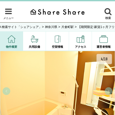
検索
メニュー
>
>
>
ス検索サイト「シェアシェア」
神奈川県
片倉町駅
【期間限定∶家賃1ヶ月フ
物件概要
共用設備
空室情報
アクセス
運営者情報
4/18