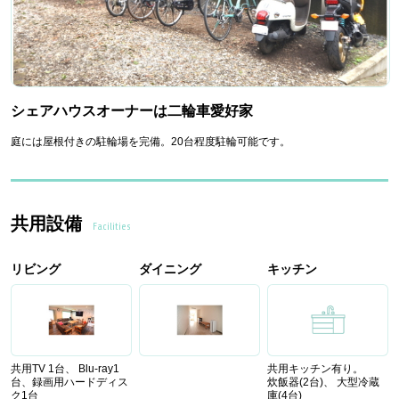
シェアハウスオーナーは二輪車愛好家
庭には屋根付きの駐輪場を完備。20台程度駐輪可能です。
共用設備
Facilities
リビング
ダイニング
キッチン
共用TV 1台、 Blu-ray1
共用キッチン有り。
台、録画用ハードディス
炊飯器(2台)、 大型冷蔵
ク1台
庫(4台)