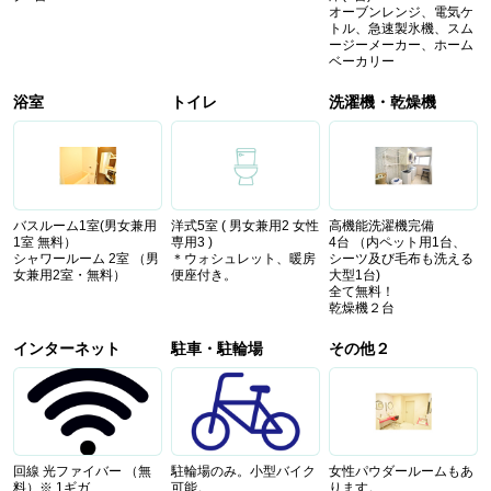
オーブンレンジ、電気ケ
トル、急速製氷機、スム
ージーメーカー、ホーム
ベーカリー
浴室
トイレ
洗濯機・乾燥機
バスルーム1室(男女兼用
洋式5室 ( 男女兼用2 女性
高機能洗濯機完備
1室 無料）
専用3 )
4台 （内ペット用1台、
シャワールーム 2室 （男
＊ウォシュレット、暖房
シーツ及び毛布も洗える
女兼用2室・無料）
便座付き。
大型1台)
全て無料！
乾燥機２台
インターネット
駐車・駐輪場
その他２
回線 光ファイバー （無
駐輪場のみ。小型バイク
女性パウダールームもあ
料）※ 1ギガ
可能。
ります。