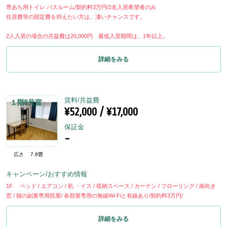
専あち用トイレ バスルーム/契約料3万円/2名入居希望者のみ
住居費等の固定費を抑えたい方は、凄いチャンスです。
2人入居の場合の共益費は20,000円 最低入居期間は、1年以上。
詳細をみる
賃料/共益費
１階B号室
¥52,000 / ¥17,000
保証金
-
広さ
7.8畳
キャンペーン/おすすめ情報
1F ベッド / エアコン / 机 ・イス / 収納スペース / カーテン / フローリング / 南向き
窓 / 猫の副業専用部屋/ 各部屋専用の無線Wi-Fiと有線あり/契約料3万円/
詳細をみる