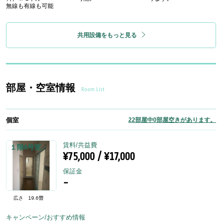
無線も有線も可能
共用設備をもっと見る
部屋・空室情報
Room List
個室
22部屋中0部屋空きがあります。
賃料/共益費
１階A号室
¥75,000 / ¥17,000
保証金
-
広さ
19.6畳
キャンペーン/おすすめ情報