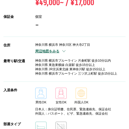
¥49,000~ / ¥17,000
保証金
個室
-
神奈川県 横浜市 神奈川区 神大寺2丁目
住所
周辺地図をみる
神奈川県 横浜市ブルーライン 片倉町駅 徒歩10分以内
最寄り駅/交通
神奈川県 東急東横線 白楽駅 徒歩15分以上
神奈川県 JR京浜東北線 東神奈川駅 徒歩15分以上
神奈川県 横浜市ブルーライン 三ツ沢上町駅 徒歩15分以上
入居条件
男性OK
女性OK
外国人OK
日本人：身分証明書、住民票、緊急連絡先、保証会社
外国人：パスポート、ビザ、緊急連絡先、保証会社
部屋タイプ