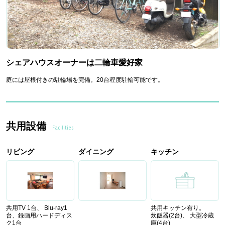
シェアハウスオーナーは二輪車愛好家
庭には屋根付きの駐輪場を完備。20台程度駐輪可能です。
共用設備
Facilities
リビング
ダイニング
キッチン
共用TV 1台、 Blu-ray1
共用キッチン有り。
台、録画用ハードディス
炊飯器(2台)、 大型冷蔵
ク1台
庫(4台)