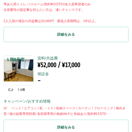
専あち用トイレ バスルーム/契約料3万円/2名入居希望者のみ
住居費等の固定費を抑えたい方は、凄いチャンスです。
2人入居の場合の共益費は20,000円 最低入居期間は、1年以上。
詳細をみる
賃料/共益費
１階B号室
¥52,000 / ¥17,000
保証金
-
広さ
7.8畳
キャンペーン/おすすめ情報
1F ベッド / エアコン / 机 ・イス / 収納スペース / カーテン / フローリング / 南向き
窓 / 猫の副業専用部屋/ 各部屋専用の無線Wi-Fiと有線あり/契約料3万円/
詳細をみる