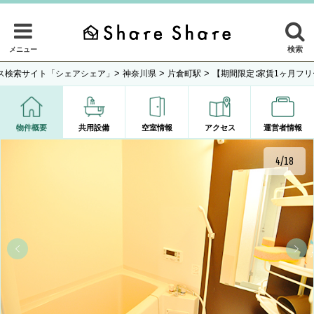
検索
メニュー
>
>
>
ス検索サイト「シェアシェア」
神奈川県
片倉町駅
【期間限定∶家賃1ヶ月フ
物件概要
共用設備
空室情報
アクセス
運営者情報
4/18