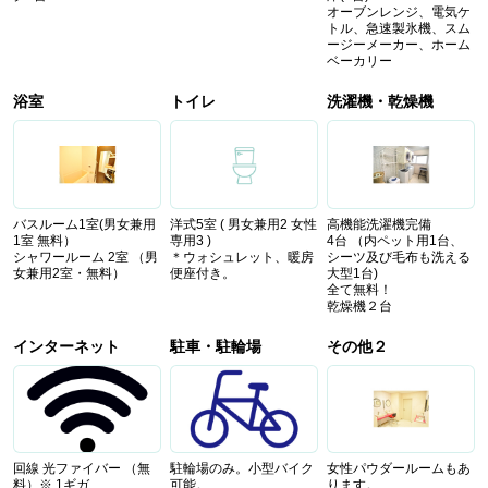
オーブンレンジ、電気ケ
トル、急速製氷機、スム
ージーメーカー、ホーム
ベーカリー
浴室
トイレ
洗濯機・乾燥機
バスルーム1室(男女兼用
洋式5室 ( 男女兼用2 女性
高機能洗濯機完備
1室 無料）
専用3 )
4台 （内ペット用1台、
シャワールーム 2室 （男
＊ウォシュレット、暖房
シーツ及び毛布も洗える
女兼用2室・無料）
便座付き。
大型1台)
全て無料！
乾燥機２台
インターネット
駐車・駐輪場
その他２
回線 光ファイバー （無
駐輪場のみ。小型バイク
女性パウダールームもあ
料）※ 1ギガ
可能。
ります。