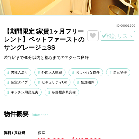
ID:
00001799
【期間限定∶家賃1ヶ月フリー
検討リスト
レント】ペットファーストの
サングレージュSS
渋谷駅まで40分以内と都心までのアクセス良好
男性入居可
外国人大歓迎
おしゃれな物件
男女物件
個室タイプ
セキュリティOK
禁煙物件
キッチン用品充実
各部屋家具完備
物件概要
Infomation
賃料 / 共益費
個室