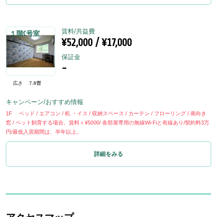
賃料/共益費
１階C号室
¥52,000 / ¥17,000
保証金
-
広さ
7.8畳
キャンペーン/おすすめ情報
1F ベッド / エアコン / 机 ・イス / 収納スペース / カーテン / フローリング / 南向き
窓 / ペット飼育する場合、賃料＋¥5000/ 各部屋専用の無線Wi-Fiと有線あり/契約料3万
円/最低入居期間は、半年以上。
詳細をみる