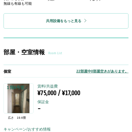
無線も有線も可能
共用設備をもっと見る
部屋・空室情報
Room List
個室
22部屋中0部屋空きがあります。
賃料/共益費
１階A号室
¥75,000 / ¥17,000
保証金
-
広さ
19.6畳
キャンペーン/おすすめ情報