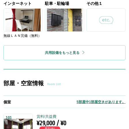
インターネット
駐車・駐輪場
その他１
無線ＬＡＮ完備（無料）
共用設備をもっと見る
部屋・空室情報
Room List
個室
5部屋中1部屋空きがあります。
賃料/共益費
101
¥29,000 / ¥0
最安値!!