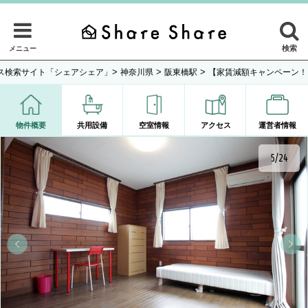
検索
メニュー
>
>
>
ス検索サイト「シェアシェア」
神奈川県
阪東橋駅
【家賃減額キャンペーン！
物件概要
共用設備
空室情報
アクセス
運営者情報
5/24