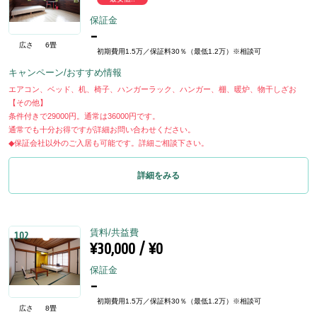
保証金
-
広さ
6畳
初期費用1.5万／保証料30％（最低1.2万）※相談可
キャンペーン/おすすめ情報
エアコン、ベッド、机、椅子、ハンガーラック、ハンガー、棚、暖炉、物干しざお
【その他】
条件付きで29000円。通常は36000円です。
通常でも十分お得ですが詳細お問い合わせください。
◆保証会社以外のご入居も可能です。詳細ご相談下さい。
詳細をみる
賃料/共益費
102
¥30,000 / ¥0
保証金
-
初期費用1.5万／保証料30％（最低1.2万）※相談可
広さ
8畳