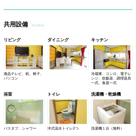
共用設備
Facilities
リビング
ダイニング
キッチン
液晶テレビ、机、椅子、
冷蔵庫、コンロ、電子レ
パソコン
ンジ、炊飯器、調理器具
一式、食器一式
浴室
トイレ
洗濯機・乾燥機
バスタブ、シャワー
洋式温水トイレ2つ
洗濯機１台（無料）