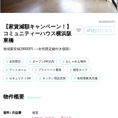
ID:
00001070
【家賃減額キャンペーン！】
検討リスト
コミュニティーハウス横浜阪
東橋
地域最安値29000円～♪女性限定鍵付き個室♪
女性限定
オープン5年以内
おしゃれな物件
アットホーム
プライベート重視
個室タイプ
セキュリティOK
キッチン用品充実
各部屋家具完備
物件概要
Infomation
賃料 / 共益費
個室