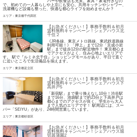
パーや飲食店も充実。家具・家電付きなの
で、初めての一人暮らしや上京にも安心。共用キッチンやシャワー、
洗濯機など設備も整った、快適な都心ライフを始めませんか？
エリア：東京都千代田区
【お急ぎください！】事務手数料＆初月
賃料無料キャンペーン！シェアハウス北
千住２
《JR各線、東京メトロ路線、東武鉄道路線
利用可能！》「押上」まで12分「京成小岩
駅」まで徒歩12分の駅近物件！ 東京都心ま
でアクセスがよく、住み心地よいエリアで
す。 駅で『ルミネ北千住』ショッピングモールがあり、平日で直ぐ
に近いところで生活備品を揃えます。
エリア：東京都足立区
【お急ぎください！】事務手数料＆初月
賃料無料キャンペーン！シェアハウス下
高井戸5
「新宿駅」まで乗り換えなし10分！渋谷駅
まで16分、池袋駅まで約23分と下高井戸は
都心までのアクセスが良く、学生から大人
まで人気のエリアです！ 駅周辺には、スー
パー「SEIYU」があり、24時間営業しています。
エリア：東京都杉並区
【お急ぎください！】事務手数料＆初月
賃料無料キャンペーン！シェアハウス堀
切菖蒲園2