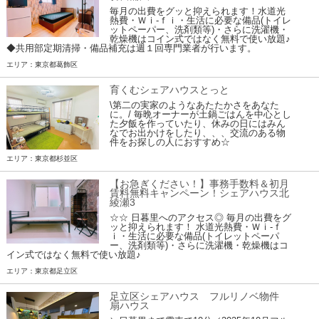
毎月の出費をグッと抑えられます！水道光
熱費・Ｗｉ-ｆｉ・生活に必要な備品(トイレ
ットペーパー、洗剤類等)・さらに洗濯機・
乾燥機はコイン式ではなく無料で使い放題♪
◆共用部定期清掃・備品補充は週１回専門業者が行います。
エリア：東京都葛飾区
育くむシェアハウスとっと
\第二の実家のようなあたたかさをあなた
に。/ 毎晩オーナーが土鍋ごはんを中心とし
た夕飯を作っていたり、休みの日にはみん
なでお出かけをしたり、、、交流のある物
件をお探しの人におすすめ☆
エリア：東京都杉並区
【お急ぎください！】事務手数料＆初月
賃料無料キャンペーン！シェアハウス北
綾瀬3
☆☆ 日暮里へのアクセス◎ 毎月の出費をグ
ッと抑えられます！ 水道光熱費・Ｗｉ-ｆ
ｉ・生活に必要な備品(トイレットペーパ
ー、洗剤類等)・さらに洗濯機・乾燥機はコ
イン式ではなく無料で使い放題♪
エリア：東京都足立区
足立区シェアハウス フルリノベ物件
扇ハウス