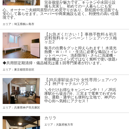
完全個室が魅力です。キッチンや水回り設
備も充実し、初めての一人暮らしにも安
心。オーナーご夫婦同居型のため見守りがあり、防犯面や生活面でも
安心して暮らせます。スーパーや商業施設も近く、利便性の高い住環
境です。
エリア：埼玉県鶴ヶ島市
【お急ぎください！】事務手数料＆初月
賃料無料キャンペーン！シェアハウス梅
ヶ丘2
毎月の出費をグッと抑えられます！ 水道光
熱費・Ｗｉ-ｆｉ・生活に必要な備品(トイレ
ットペーパー、洗剤類等)・さらに洗濯機・
乾燥機はコイン式ではなく無料で使い放題♪
◆共用部定期清掃・備品補充は週１回専門業者が行います。
エリア：東京都世田谷区
【JR兵庫駅徒歩7分 女性専用シェアハウ
ス】神戸キャナルハウス
＼今だけお得なキャンペーン中！！／JR兵
庫駅から徒歩7分、三宮まで電車でわずか6
分。通勤・通学にも便利な立地で、神戸の
中心街へ気軽にアクセス！
エリア：兵庫県神戸市兵庫区
カリラ
エリア：大阪府枚方市