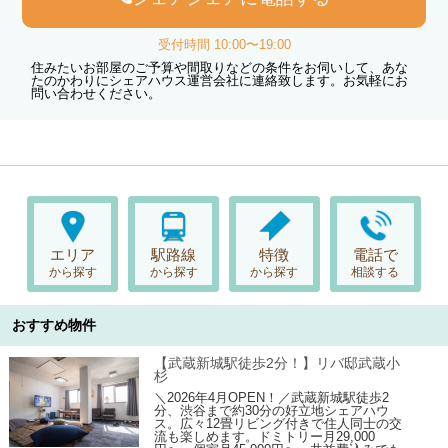
受付時間 10:00〜19:00
住みたいお部屋のご予算や間取りなどの条件をお伺いして、あな
たのかわりにシェアハウス運営会社に連絡致します。お気軽にお
問い合わせください。
エリア
駅路線
特徴
電話で
から探す
から探す
から探す
相談する
おすすめ物件
【武蔵新城駅徒歩2分！】リバ邸武蔵小
杉
＼2026年4月OPEN！／武蔵新城駅徒歩2
分、渋谷まで約30分の好立地シェアハウ
ス。広々12畳リビング付きで住人同士の交
流も楽しめます。ドミトリー月29,000