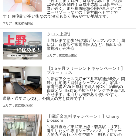
「押上」まで12分「京成小岩駅」まで徒歩
12分の駅近物件！京成小岩駅は日暮里や上
野が近く、また葛西臨海公園や東京ディズ
ニーリゾートなどの千葉方面へもすぐで
す！ 住宅街が多い街なので治安も良く住みやすい地域です。
エリア：東京都葛飾区
クロス上野1
上野駅まで徒歩4分の駅近シェアハウス！ 周
辺は、百貨店や家電量販店など、幅広い商
業施設が充実◎
エリア：東京都台東区
【1.5ヶ月フリーレントキャンペーン！】
ブルーテラス
＼新宿アクセス良好★下井草駅徒歩6分／ 閑
静な住宅街の庭付きシェアハウス。家具・
家電完備＆Wi-Fi無料で即入居OK！約6帖の
個室とNetflix対応の広々リビングで快適に暮
らせます。水回りも複数あり使いやすく、
通勤・通学にも便利。外国人の方も歓迎です！
エリア：東京都杉並区
【保証金無料キャンペーン！】Cherry
Blossom
＼池袋直通／東武東上線・若葉駅エリアに
誕生した女性専用シェアハウス。リフォー
ム済みのきれいな住空間と、明るく広めの