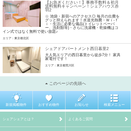
【お急ぎください！】事務手数料＆初月
賃料無料キャンペーン！シェアハウス赤
羽2
☆ 池袋・新宿へのアクセス◎ 毎月の出費を
グッと抑えられます！水道光熱費・Ｗｉ-ｆ
ｉ・生活に必要な備品(トイレットペーパ
ー、洗剤類等)・さらに洗濯機・乾燥機はコ
イン式ではなく無料で使い放題♪
エリア：東京都北区
シェアドアパートメント西日暮里2
大人気エリアの西日暮里から徒歩7分！ 家具
家電付です！
エリア：東京都荒川区
このページの先頭へ
新規掲載物件
おすすめ物件
お知らせ
検索メニュー
シェアシェアとは？
よくあるご質問