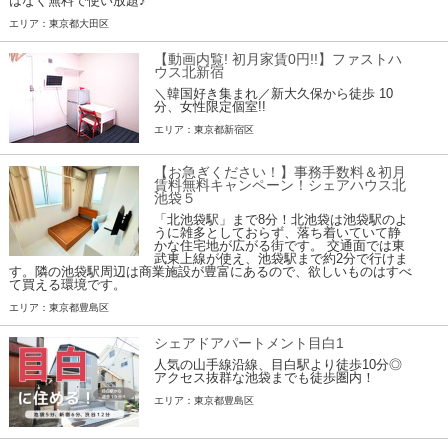
はなく無料で使い放題♪
エリア：東京都大田区
【動画内覧! 初月家賃0円!!】ファストハ
ウス北新宿
＼韓国好き集まれ／新大久保から徒歩 10
分、女性限定個室!!
エリア：東京都新宿区
【お急ぎください！】事務手数料＆初月
賃料無料キャンペーン！シェアハウス北
池袋５
「北池袋駅」まで8分！北池袋は池袋駅のよ
うに雑多としておらず、落ち着いていて静
かな住宅地が広がる街です。 交通面では東
武東上線が使え、池袋駅まで約2分で行けま
す。隣の池袋駅周辺は商業施設が豊富にあるので、欲しいものはすべ
て買える環境です。
エリア：東京都豊島区
シェアドアパートメント目白1
人気の山手線沿線、目白駅より徒歩10分◎
アクセス抜群な池袋までも徒歩圏内！
エリア：東京都豊島区