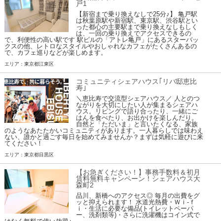
戸1
【新宿まで乗り換えなしで25分♪】 亀戸駅
は秋葉原駅や新宿駅、東京駅、渋谷駅とい
った都心の主要駅まで乗り換えなしもしく
は、一回の乗り換えでアクセスできるの
で、利便性の高い駅です 駅ビルの「アトレ亀戸」にあるスターバッ
クスの他、レトロなスタイルやおしゃれなカフェがたくさんあるの
で、カフェ巡りなどが楽しめます。
エリア：東京都江東区
コミュニティシェアハウス｢リバ邸恵比
寿｣
＼恵比寿で交流型シェアハウス／ 人とのつ
ながりを大切にしたい人が集まるシェアハ
ウス。リビングで語り合ったり、一緒にご
はんを食べたり、お出かけを楽しんだり。
自然と「ただいま」と言いたくなる、家族
のようなあたたかいコミュニティがあります。一人暮らしでは味わえ
ない、誰かと過ごす毎日を始めてみませんか？まずは気軽に遊びに来
てください！
エリア：東京都目黒区
【お急ぎください！】事務手数料＆初月
賃料無料キャンペーン！シェアハウス大
森町2
品川、新橋へのアクセス◎ 毎月の出費をグ
ッと抑えられます！ 水道光熱費・Ｗｉ-ｆ
ｉ・生活に必要な備品(トイレットペーパ
ー、洗剤類等)・さらに洗濯機はコイン式で