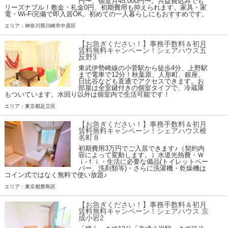
円〜、個室月45,000円〜。共益費込みでも
リーズナブル！敷金・礼金0円、初期費用も抑えられます。家具・家
電・Wi-Fi完備で即入居OK。初めての一人暮らしにもおすすめです。
エリア：神奈川県川崎市中原区
【お急ぎください！】事務手数料＆初月
賃料無料キャンペーン！シェアハウス五
反野3
東武伊勢崎線の小菅駅から徒歩4分、上野駅
まで電車で12分！秋葉原、人形町、銀座、
日比谷なども直通でアクセスできます。お
部屋は全室鍵付きの個室タイプで、冷蔵庫
もついています。水回り以外は個室内で生活可能です！
エリア：東京都足立区
【お急ぎください！】事務手数料＆初月
賃料無料キャンペーン！シェアハウス椎
名町８
初期費用3万円でご入居できます♪（契約内
容によって変動します。）水道光熱費・Ｗ
ｉ-ｆｉ・生活に必要な備品(トイレットペー
パー、洗剤類等)・さらに洗濯機・乾燥機は
コイン式ではなく無料で使い放題♪
エリア：東京都豊島区
【お急ぎください！】事務手数料＆初月
賃料無料キャンペーン！シェアハウス 京
成小岩2