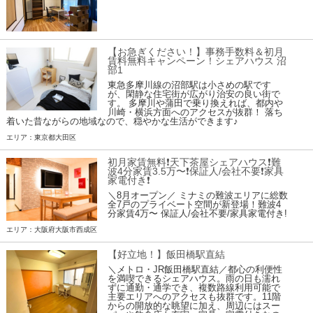
【お急ぎください！】事務手数料＆初月
賃料無料キャンペーン！シェアハウス 沼
部1
東急多摩川線の沼部駅は小さめの駅です
が、閑静な住宅街が広がり治安の良い街で
す。 多摩川や蒲田で乗り換えれば、都内や
川崎・横浜方面へのアクセスが抜群！ 落ち
着いた昔ながらの地域なので、穏やかな生活ができます♪
エリア：東京都大田区
初月家賃無料❗️天下茶屋シェアハウス❗️難
波4分家賃3.5万〜❗️保証人/会社不要❗️家具
家電付き❗
＼8月オープン／ ミナミの難波エリアに総数
全7戸のプライベート空間が新登場！難波4
分家賃4万〜 保証人/会社不要/家具家電付き!
エリア：大阪府大阪市西成区
【好立地！】飯田橋駅直結
＼メトロ・JR飯田橋駅直結／都心の利便性
を満喫できるシェアハウス。雨の日も濡れ
ずに通勤・通学でき、複数路線利用可能で
主要エリアへのアクセスも抜群です。11階
からの開放的な眺望に加え、周辺にはスー