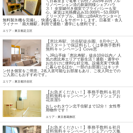
＼日暮里まで電車で10分／2025年10月フル
リノベーション済の新築同様シェアハウ
ス！ 全室鍵付き個室でプライバシーも安
心。家賃は光熱費込み33,000円～53,000円
とリーズナブル。1階にはBARカウンターと
無料製氷機を完備し、快適な暮らしをサポートします。日暮里・舎人
ライナー「扇大橋駅」利用で通勤・通学にも便利です。
エリア：東京都足立区
【恵比寿駅、渋谷駅徒歩圏、8月中に入
居スタートで保証料もしくは事務手数料
無料キャンペーン】Cove恵
＼JR山手線「恵比寿駅」徒歩10分以内／ 人
気の恵比寿エリアで新生活！通勤・通学や
お出かけに便利な好立地。設備充実で快適
に暮らせるほか、一部のお部屋にはキッチ
ン付き個室をご用意。2名入居可能なお部屋もあり、ご友人同士での
ご入居にもおすすめです。
エリア：東京都渋谷区
【お急ぎください！】事務手数料＆初月
賃料無料キャンペーン！アンドシェアお
花茶屋5
おしゃれタウン北千住駅まで12分！ 女性専
用物件です！
エリア：東京都葛飾区
【お急ぎください！】事務手数料＆初月
賃料無料キャンペーン！シェアハウス亀