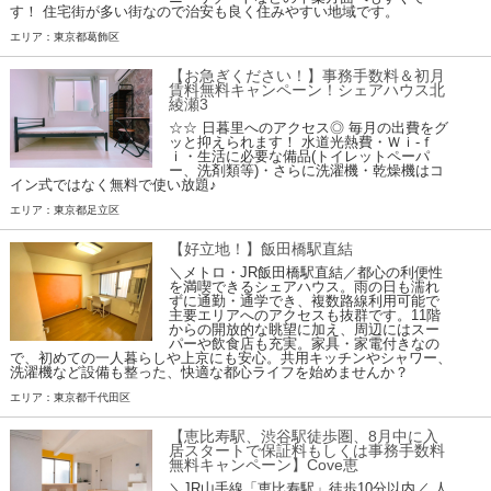
す！ 住宅街が多い街なので治安も良く住みやすい地域です。
エリア：東京都葛飾区
【お急ぎください！】事務手数料＆初月
賃料無料キャンペーン！シェアハウス北
綾瀬3
☆☆ 日暮里へのアクセス◎ 毎月の出費をグ
ッと抑えられます！ 水道光熱費・Ｗｉ-ｆ
ｉ・生活に必要な備品(トイレットペーパ
ー、洗剤類等)・さらに洗濯機・乾燥機はコ
イン式ではなく無料で使い放題♪
エリア：東京都足立区
【好立地！】飯田橋駅直結
＼メトロ・JR飯田橋駅直結／都心の利便性
を満喫できるシェアハウス。雨の日も濡れ
ずに通勤・通学でき、複数路線利用可能で
主要エリアへのアクセスも抜群です。11階
からの開放的な眺望に加え、周辺にはスー
パーや飲食店も充実。家具・家電付きなの
で、初めての一人暮らしや上京にも安心。共用キッチンやシャワー、
洗濯機など設備も整った、快適な都心ライフを始めませんか？
エリア：東京都千代田区
【恵比寿駅、渋谷駅徒歩圏、8月中に入
居スタートで保証料もしくは事務手数料
無料キャンペーン】Cove恵
＼JR山手線「恵比寿駅」徒歩10分以内／ 人