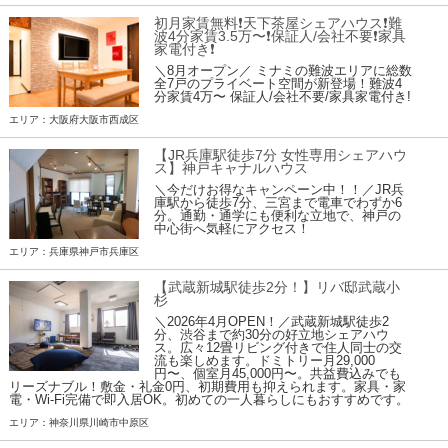
初月家賃無料❗️天下茶屋シェアハウス❗️難
波4分家賃3.5万〜❗️保証人/会社不要❗️家具
家電付き❗
＼8月オープン／ ミナミの難波エリアに総数
全7戸のプライベート空間が新登場！難波4
分家賃4万〜 保証人/会社不要/家具家電付き!
エリア：大阪府大阪市西成区
【JR兵庫駅徒歩7分 女性専用シェアハウ
ス】神戸キャナルハウス
＼今だけお得なキャンペーン中！！／JR兵
庫駅から徒歩7分、三宮まで電車でわずか6
分。通勤・通学にも便利な立地で、神戸の
中心街へ気軽にアクセス！
エリア：兵庫県神戸市兵庫区
【武蔵新城駅徒歩2分！】リバ邸武蔵小
杉
＼2026年4月OPEN！／武蔵新城駅徒歩2
分、渋谷まで約30分の好立地シェアハウ
ス。広々12畳リビング付きで住人同士の交
流も楽しめます。ドミトリー月29,000
円〜、個室月45,000円〜。共益費込みでも
リーズナブル！敷金・礼金0円、初期費用も抑えられます。家具・家
電・Wi-Fi完備で即入居OK。初めての一人暮らしにもおすすめです。
エリア：神奈川県川崎市中原区