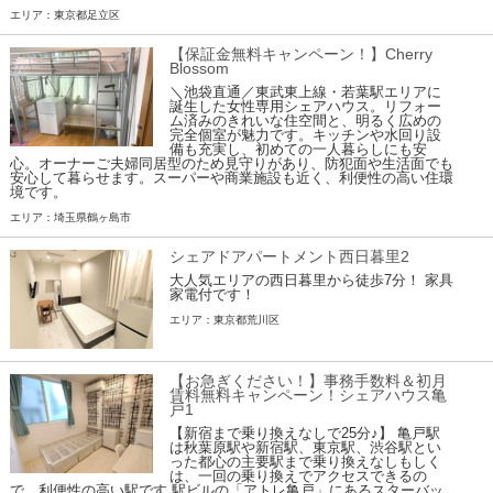
エリア：東京都足立区
【保証金無料キャンペーン！】Cherry
Blossom
＼池袋直通／東武東上線・若葉駅エリアに
誕生した女性専用シェアハウス。リフォー
ム済みのきれいな住空間と、明るく広めの
完全個室が魅力です。キッチンや水回り設
備も充実し、初めての一人暮らしにも安
心。オーナーご夫婦同居型のため見守りがあり、防犯面や生活面でも
安心して暮らせます。スーパーや商業施設も近く、利便性の高い住環
境です。
エリア：埼玉県鶴ヶ島市
シェアドアパートメント西日暮里2
大人気エリアの西日暮里から徒歩7分！ 家具
家電付です！
エリア：東京都荒川区
【お急ぎください！】事務手数料＆初月
賃料無料キャンペーン！シェアハウス亀
戸1
【新宿まで乗り換えなしで25分♪】 亀戸駅
は秋葉原駅や新宿駅、東京駅、渋谷駅とい
った都心の主要駅まで乗り換えなしもしく
は、一回の乗り換えでアクセスできるの
で、利便性の高い駅です 駅ビルの「アトレ亀戸」にあるスターバッ