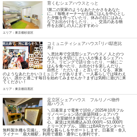
育くむシェアハウスとっと
\第二の実家のようなあたたかさをあなた
に。/ 毎晩オーナーが土鍋ごはんを中心とし
た夕飯を作っていたり、休みの日にはみん
なでお出かけをしたり、、、交流のある物
件をお探しの人におすすめ☆
エリア：東京都杉並区
コミュニティシェアハウス｢リバ邸恵比
寿｣
＼恵比寿で交流型シェアハウス／ 人とのつ
ながりを大切にしたい人が集まるシェアハ
ウス。リビングで語り合ったり、一緒にご
はんを食べたり、お出かけを楽しんだり。
自然と「ただいま」と言いたくなる、家族
のようなあたたかいコミュニティがあります。一人暮らしでは味わえ
ない、誰かと過ごす毎日を始めてみませんか？まずは気軽に遊びに来
てください！
エリア：東京都目黒区
足立区シェアハウス フルリノベ物件
扇ハウス
＼日暮里まで電車で10分／2025年10月フル
リノベーション済の新築同様シェアハウ
ス！ 全室鍵付き個室でプライバシーも安
心。家賃は光熱費込み33,000円～53,000円
とリーズナブル。1階にはBARカウンターと
無料製氷機を完備し、快適な暮らしをサポートします。日暮里・舎人
ライナー「扇大橋駅」利用で通勤・通学にも便利です。