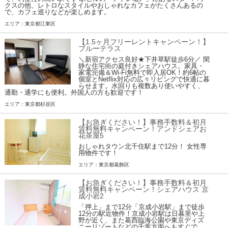
クスの他、レトロなスタイルやおしゃれなカフェがたくさんあるの
で、カフェ巡りなどが楽しめます。
エリア：東京都江東区
【1.5ヶ月フリーレントキャンペーン！】
ブルーテラス
＼新宿アクセス良好★下井草駅徒歩6分／ 閑
静な住宅街の庭付きシェアハウス。家具・
家電完備＆Wi-Fi無料で即入居OK！約6帖の
個室とNetflix対応の広々リビングで快適に暮
らせます。水回りも複数あり使いやすく、
通勤・通学にも便利。外国人の方も歓迎です！
エリア：東京都杉並区
【お急ぎください！】事務手数料＆初月
賃料無料キャンペーン！アンドシェアお
花茶屋5
おしゃれタウン北千住駅まで12分！ 女性専
用物件です！
エリア：東京都葛飾区
【お急ぎください！】事務手数料＆初月
賃料無料キャンペーン！シェアハウス 京
成小岩2
「押上」まで12分「京成小岩駅」まで徒歩
12分の駅近物件！京成小岩駅は日暮里や上
野が近く、また葛西臨海公園や東京ディズ
ニーリゾートなどの千葉方面へもすぐで