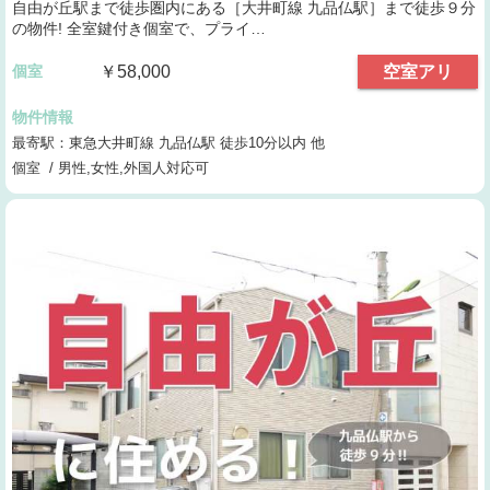
自由が丘駅まで徒歩圏内にある［大井町線 九品仏駅］まで徒歩９分
の物件! 全室鍵付き個室で、プライ…
個室
￥58,000
空室アリ
物件情報
最寄駅：東急大井町線 九品仏駅 徒歩10分以内 他
個室 / 男性,女性,外国人対応可