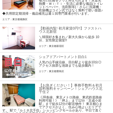
毎月の出費をグッと抑えられます！水道光
熱費・Ｗｉ-ｆｉ・生活に必要な備品(トイレ
ットペーパー、洗剤類等)・さらに洗濯機・
乾燥機はコイン式ではなく無料で使い放題♪
◆共用部定期清掃・備品補充は週１回専門業者が行います。
エリア：東京都葛飾区
【動画内覧! 初月家賃0円!!】ファストハ
ウス北新宿
＼韓国好き集まれ／新大久保から徒歩 10
分、女性限定個室!!
エリア：東京都新宿区
シェアドアパートメント目白1
人気の山手線沿線、目白駅より徒歩10分◎
アクセス抜群な池袋までも徒歩圏内！
エリア：東京都豊島区
【お急ぎください！】事務手数料＆初月
賃料無料キャンペーン！シェアハウス北
千住２
《JR各線、東京メトロ路線、東武鉄道路線
利用可能！》「押上」まで12分「京成小岩
駅」まで徒歩12分の駅近物件！ 東京都心ま
でアクセスがよく、住み心地よいエリアで
す。 駅で『ルミネ北千住』ショッピングモールがあり、平日で直ぐ