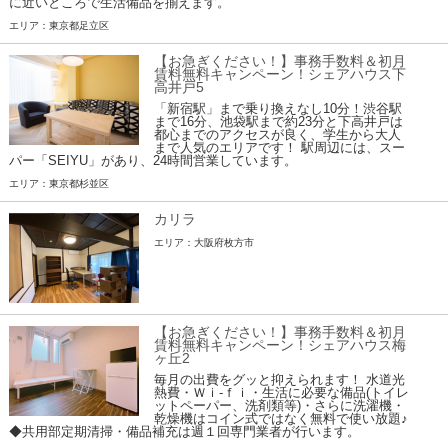
に近いところで生活備品を揃えます。
エリア：東京都足立区
【お急ぎください！】事務手数料＆初月
賃料無料キャンペーン！シェアハウス下
高井戸5
「新宿駅」まで乗り換えなし10分！渋谷駅
まで16分、池袋駅まで約23分と下高井戸は
都心までのアクセスが良く、学生から大人
まで人気のエリアです！ 駅周辺には、スー
パー「SEIYU」があり、24時間営業しています。
エリア：東京都杉並区
カリラ
エリア：大阪府枚方市
【お急ぎください！】事務手数料＆初月
賃料無料キャンペーン！シェアハウス梅
ヶ丘2
毎月の出費をグッと抑えられます！ 水道光
熱費・Ｗｉ-ｆｉ・生活に必要な備品(トイレ
ットペーパー、洗剤類等)・さらに洗濯機・
乾燥機はコイン式ではなく無料で使い放題♪
◆共用部定期清掃・備品補充は週１回専門業者が行います。