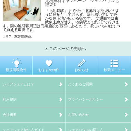
賃料無料キャンペーン！シェアハウス北
池袋５
「北池袋駅」まで8分！北池袋は池袋駅のよ
うに雑多としておらず、落ち着いていて静
かな住宅地が広がる街です。 交通面では東
武東上線が使え、池袋駅まで約2分で行けま
す。隣の池袋駅周辺は商業施設が豊富にあるので、欲しいものはすべ
て買える環境です。
エリア：東京都豊島区
このページの先頭へ
新規掲載物件
おすすめ物件
お知らせ
検索メニュー
シェアシェアとは？
よくあるご質問
利用規約
プライバシーポリシー
会社概要
お問い合わせ
シェアシェア使い方ガイド
シェアハウスの探し方