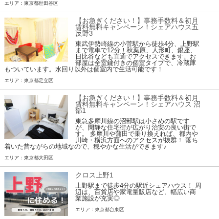
エリア：東京都世田谷区
【お急ぎください！】事務手数料＆初月
賃料無料キャンペーン！シェアハウス五
反野3
東武伊勢崎線の小菅駅から徒歩4分、上野駅
まで電車で12分！秋葉原、人形町、銀座、
日比谷なども直通でアクセスできます。お
部屋は全室鍵付きの個室タイプで、冷蔵庫
もついています。水回り以外は個室内で生活可能です！
エリア：東京都足立区
【お急ぎください！】事務手数料＆初月
賃料無料キャンペーン！シェアハウス 沼
部1
東急多摩川線の沼部駅は小さめの駅です
が、閑静な住宅街が広がり治安の良い街で
す。 多摩川や蒲田で乗り換えれば、都内や
川崎・横浜方面へのアクセスが抜群！ 落ち
着いた昔ながらの地域なので、穏やかな生活ができます♪
エリア：東京都大田区
クロス上野1
上野駅まで徒歩4分の駅近シェアハウス！ 周
辺は、百貨店や家電量販店など、幅広い商
業施設が充実◎
エリア：東京都台東区