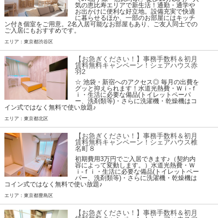
気の恵比寿エリアで新生活！通勤・通学や
お出かけに便利な好立地。設備充実で快適
に暮らせるほか、一部のお部屋にはキッチ
ン付き個室をご用意。2名入居可能なお部屋もあり、ご友人同士での
ご入居にもおすすめです。
エリア：東京都渋谷区
【お急ぎください！】事務手数料＆初月
賃料無料キャンペーン！シェアハウス赤
羽2
☆ 池袋・新宿へのアクセス◎ 毎月の出費を
グッと抑えられます！水道光熱費・Ｗｉ-ｆ
ｉ・生活に必要な備品(トイレットペーパ
ー、洗剤類等)・さらに洗濯機・乾燥機はコ
イン式ではなく無料で使い放題♪
エリア：東京都北区
【お急ぎください！】事務手数料＆初月
賃料無料キャンペーン！シェアハウス椎
名町８
初期費用3万円でご入居できます♪（契約内
容によって変動します。）水道光熱費・Ｗ
ｉ-ｆｉ・生活に必要な備品(トイレットペー
パー、洗剤類等)・さらに洗濯機・乾燥機は
コイン式ではなく無料で使い放題♪
エリア：東京都豊島区
【お急ぎください！】事務手数料＆初月