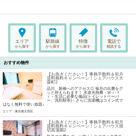
エリア
駅路線
特徴
電話で
から探す
から探す
から探す
相談する
おすすめ物件
【お急ぎください！】事務手数料＆初月
賃料無料キャンペーン！シェアハウス大
森町2
品川、新橋へのアクセス◎ 毎月の出費をグ
ッと抑えられます！ 水道光熱費・Ｗｉ-ｆ
ｉ・生活に必要な備品(トイレットペーパ
ー、洗剤類等)・さらに洗濯機はコイン式で
はなく無料で使い放題♪
エリア：東京都大田区
【お急ぎください！】事務手数料＆初月
賃料無料キャンペーン！シェアハウス堀
切菖蒲園2