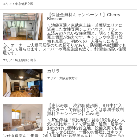
エリア：東京都足立区
【保証金無料キャンペーン！】Cherry
Blossom
＼池袋直通／東武東上線・若葉駅エリアに
誕生した女性専用シェアハウス。リフォー
ム済みのきれいな住空間と、明るく広めの
完全個室が魅力です。キッチンや水回り設
備も充実し、初めての一人暮らしにも安
心。オーナーご夫婦同居型のため見守りがあり、防犯面や生活面でも
安心して暮らせます。スーパーや商業施設も近く、利便性の高い住環
境です。
エリア：埼玉県鶴ヶ島市
カリラ
エリア：大阪府枚方市
【恵比寿駅、渋谷駅徒歩圏、8月中に入
居スタートで保証料もしくは事務手数料
無料キャンペーン】Cove恵
＼JR山手線「恵比寿駅」徒歩10分以内／ 人
気の恵比寿エリアで新生活！通勤・通学や
お出かけに便利な好立地。設備充実で快適
に暮らせるほか、一部のお部屋にはキッチ
ン付き個室をご用意。2名入居可能なお部屋もあり、ご友人同士での