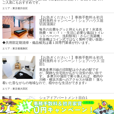
ご入居にもおすすめです。
エリア：東京都渋谷区
【お急ぎください！】事務手数料＆初月
賃料無料キャンペーン！シェアハウス堀
切菖蒲園2
毎月の出費をグッと抑えられます！水道光
熱費・Ｗｉ-ｆｉ・生活に必要な備品(トイレ
ットペーパー、洗剤類等)・さらに洗濯機・
乾燥機はコイン式ではなく無料で使い放題♪
◆共用部定期清掃・備品補充は週１回専門業者が行います。
エリア：東京都葛飾区
【お急ぎください！】事務手数料＆初月
賃料無料キャンペーン！シェアハウス 沼
部1
東急多摩川線の沼部駅は小さめの駅です
が、閑静な住宅街が広がり治安の良い街で
す。 多摩川や蒲田で乗り換えれば、都内や
川崎・横浜方面へのアクセスが抜群！ 落ち
着いた昔ながらの地域なので、穏やかな生活ができます♪
エリア：東京都大田区
シェアドアパートメント目白1
人気の山手線沿線、目白駅より徒歩10分◎
アクセス抜群な池袋までも徒歩圏内！
エリア：東京都豊島区