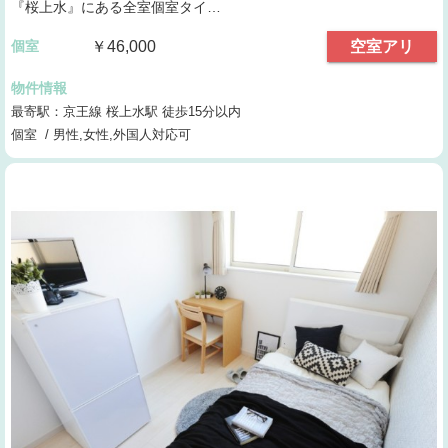
『桜上水』にある全室個室タイ…
個室
￥46,000
空室アリ
物件情報
最寄駅：京王線 桜上水駅 徒歩15分以内
個室 / 男性,女性,外国人対応可