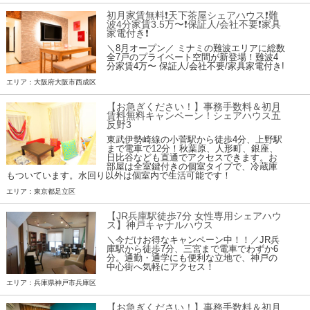
初月家賃無料❗️天下茶屋シェアハウス❗️難
波4分家賃3.5万〜❗️保証人/会社不要❗️家具
家電付き❗
＼8月オープン／ ミナミの難波エリアに総数
全7戸のプライベート空間が新登場！難波4
分家賃4万〜 保証人/会社不要/家具家電付き!
エリア：大阪府大阪市西成区
【お急ぎください！】事務手数料＆初月
賃料無料キャンペーン！シェアハウス五
反野3
東武伊勢崎線の小菅駅から徒歩4分、上野駅
まで電車で12分！秋葉原、人形町、銀座、
日比谷なども直通でアクセスできます。お
部屋は全室鍵付きの個室タイプで、冷蔵庫
もついています。水回り以外は個室内で生活可能です！
エリア：東京都足立区
【JR兵庫駅徒歩7分 女性専用シェアハウ
ス】神戸キャナルハウス
＼今だけお得なキャンペーン中！！／JR兵
庫駅から徒歩7分、三宮まで電車でわずか6
分。通勤・通学にも便利な立地で、神戸の
中心街へ気軽にアクセス！
エリア：兵庫県神戸市兵庫区
【お急ぎください！】事務手数料＆初月