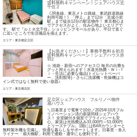
賃料無料キャンペーン！シェアハウス北
千住２
《JR各線、東京メトロ路線、東武鉄道路線
利用可能！》「押上」まで12分「京成小岩
駅」まで徒歩12分の駅近物件！ 東京都心ま
でアクセスがよく、住み心地よいエリアで
す。 駅で『ルミネ北千住』ショッピングモールがあり、平日で直ぐ
に近いところで生活備品を揃えます。
エリア：東京都足立区
【お急ぎください！】事務手数料＆初月
賃料無料キャンペーン！シェアハウス赤
羽2
☆ 池袋・新宿へのアクセス◎ 毎月の出費を
グッと抑えられます！水道光熱費・Ｗｉ-ｆ
ｉ・生活に必要な備品(トイレットペーパ
ー、洗剤類等)・さらに洗濯機・乾燥機はコ
イン式ではなく無料で使い放題♪
エリア：東京都北区
足立区シェアハウス フルリノベ物件
扇ハウス
＼日暮里まで電車で10分／2025年10月フル
リノベーション済の新築同様シェアハウ
ス！ 全室鍵付き個室でプライバシーも安
心。家賃は光熱費込み33,000円～53,000円
とリーズナブル。1階にはBARカウンターと
無料製氷機を完備し、快適な暮らしをサポートします。日暮里・舎人
ライナー「扇大橋駅」利用で通勤・通学にも便利です。