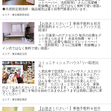
ットペーパー、洗剤類等)・さらに洗濯機・
乾燥機はコイン式ではなく無料で使い放題♪
◆共用部定期清掃・備品補充は週１回専門業者が行います。
エリア：東京都世田谷区
【お急ぎください！】事務手数料＆初月
賃料無料キャンペーン！シェアハウス北
綾瀬3
☆☆ 日暮里へのアクセス◎ 毎月の出費をグ
ッと抑えられます！ 水道光熱費・Ｗｉ-ｆ
ｉ・生活に必要な備品(トイレットペーパ
ー、洗剤類等)・さらに洗濯機・乾燥機はコ
イン式ではなく無料で使い放題♪
エリア：東京都足立区
コミュニティシェアハウス｢リバ邸恵比
寿｣
＼恵比寿で交流型シェアハウス／ 人とのつ
ながりを大切にしたい人が集まるシェアハ
ウス。リビングで語り合ったり、一緒にご
はんを食べたり、お出かけを楽しんだり。
自然と「ただいま」と言いたくなる、家族
のようなあたたかいコミュニティがあります。一人暮らしでは味わえ
ない、誰かと過ごす毎日を始めてみませんか？まずは気軽に遊びに来
てください！
エリア：東京都目黒区
【お急ぎください！】事務手数料＆初月