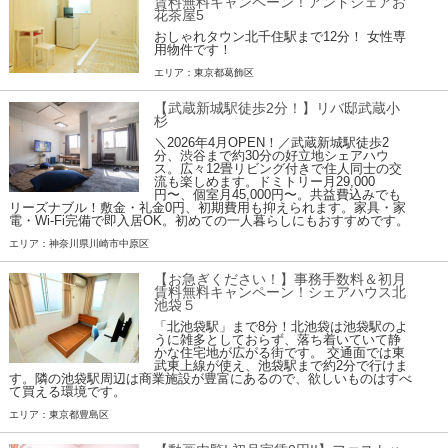
賃料無料キャンペーン！アンドシェアお
花茶屋5
おしゃれタウン北千住駅まで12分！ 女性専
用物件です！
エリア：東京都葛飾区
【武蔵新城駅徒歩2分！】リバ邸武蔵小
杉
＼2026年4月OPEN！／武蔵新城駅徒歩2
分、渋谷まで約30分の好立地シェアハウ
ス。広々12畳リビング付きで住人同士の交
流も楽しめます。ドミトリー月29,000
円〜、個室月45,000円〜。共益費込みでも
リーズナブル！敷金・礼金0円、初期費用も抑えられます。家具・家
電・Wi-Fi完備で即入居OK。初めての一人暮らしにもおすすめです。
エリア：神奈川県川崎市中原区
【お急ぎください！】事務手数料＆初月
賃料無料キャンペーン！シェアハウス北
池袋５
「北池袋駅」まで8分！北池袋は池袋駅のよ
うに雑多としておらず、落ち着いていて静
かな住宅地が広がる街です。 交通面では東
武東上線が使え、池袋駅まで約2分で行けま
す。隣の池袋駅周辺は商業施設が豊富にあるので、欲しいものはすべ
て買える環境です。
エリア：東京都豊島区