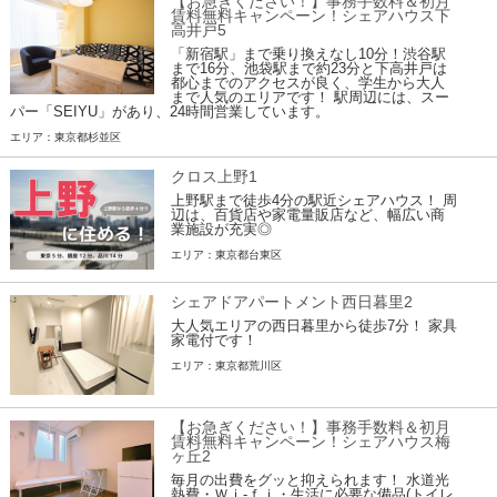
【お急ぎください！】事務手数料＆初月
賃料無料キャンペーン！シェアハウス下
高井戸5
「新宿駅」まで乗り換えなし10分！渋谷駅
まで16分、池袋駅まで約23分と下高井戸は
都心までのアクセスが良く、学生から大人
まで人気のエリアです！ 駅周辺には、スー
パー「SEIYU」があり、24時間営業しています。
エリア：東京都杉並区
クロス上野1
上野駅まで徒歩4分の駅近シェアハウス！ 周
辺は、百貨店や家電量販店など、幅広い商
業施設が充実◎
エリア：東京都台東区
シェアドアパートメント西日暮里2
大人気エリアの西日暮里から徒歩7分！ 家具
家電付です！
エリア：東京都荒川区
【お急ぎください！】事務手数料＆初月
賃料無料キャンペーン！シェアハウス梅
ヶ丘2
毎月の出費をグッと抑えられます！ 水道光
熱費・Ｗｉ-ｆｉ・生活に必要な備品(トイレ