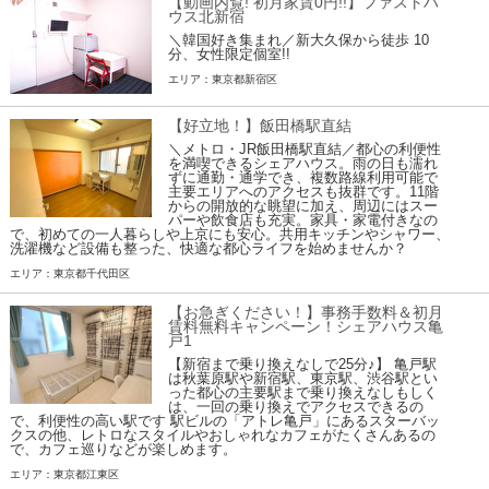
【動画内覧! 初月家賃0円!!】ファストハ
ウス北新宿
＼韓国好き集まれ／新大久保から徒歩 10
分、女性限定個室!!
エリア：東京都新宿区
【好立地！】飯田橋駅直結
＼メトロ・JR飯田橋駅直結／都心の利便性
を満喫できるシェアハウス。雨の日も濡れ
ずに通勤・通学でき、複数路線利用可能で
主要エリアへのアクセスも抜群です。11階
からの開放的な眺望に加え、周辺にはスー
パーや飲食店も充実。家具・家電付きなの
で、初めての一人暮らしや上京にも安心。共用キッチンやシャワー、
洗濯機など設備も整った、快適な都心ライフを始めませんか？
エリア：東京都千代田区
【お急ぎください！】事務手数料＆初月
賃料無料キャンペーン！シェアハウス亀
戸1
【新宿まで乗り換えなしで25分♪】 亀戸駅
は秋葉原駅や新宿駅、東京駅、渋谷駅とい
った都心の主要駅まで乗り換えなしもしく
は、一回の乗り換えでアクセスできるの
で、利便性の高い駅です 駅ビルの「アトレ亀戸」にあるスターバッ
クスの他、レトロなスタイルやおしゃれなカフェがたくさんあるの
で、カフェ巡りなどが楽しめます。
エリア：東京都江東区