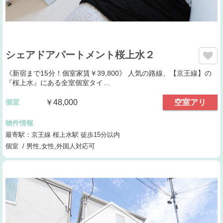
シェアドアパートメント桜上水２
《新宿まで15分！個室家賃￥39,800》 人気の路線、【京王線】の
『桜上水』にある全室個室タイ…
個室
￥48,000
空室アリ
物件情報
最寄駅：京王線 桜上水駅 徒歩15分以内
個室 / 男性,女性,外国人対応可