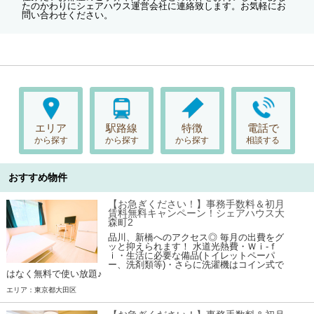
たのかわりにシェアハウス運営会社に連絡致します。お気軽にお
問い合わせください。
エリア
駅路線
特徴
電話で
から探す
から探す
から探す
相談する
おすすめ物件
【お急ぎください！】事務手数料＆初月
賃料無料キャンペーン！シェアハウス大
森町2
品川、新橋へのアクセス◎ 毎月の出費をグ
ッと抑えられます！ 水道光熱費・Ｗｉ-ｆ
ｉ・生活に必要な備品(トイレットペーパ
ー、洗剤類等)・さらに洗濯機はコイン式で
はなく無料で使い放題♪
エリア：東京都大田区