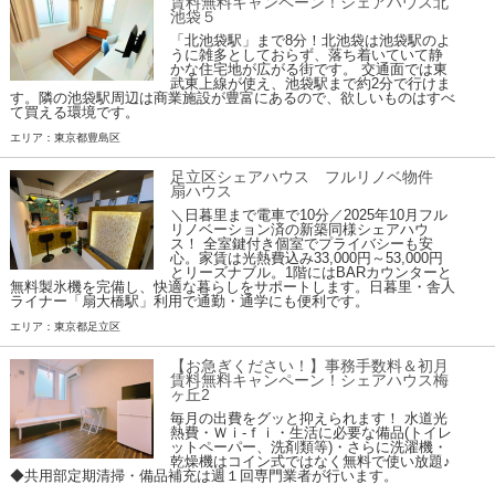
賃料無料キャンペーン！シェアハウス北
池袋５
「北池袋駅」まで8分！北池袋は池袋駅のよ
うに雑多としておらず、落ち着いていて静
かな住宅地が広がる街です。 交通面では東
武東上線が使え、池袋駅まで約2分で行けま
す。隣の池袋駅周辺は商業施設が豊富にあるので、欲しいものはすべ
て買える環境です。
エリア：東京都豊島区
足立区シェアハウス フルリノベ物件
扇ハウス
＼日暮里まで電車で10分／2025年10月フル
リノベーション済の新築同様シェアハウ
ス！ 全室鍵付き個室でプライバシーも安
心。家賃は光熱費込み33,000円～53,000円
とリーズナブル。1階にはBARカウンターと
無料製氷機を完備し、快適な暮らしをサポートします。日暮里・舎人
ライナー「扇大橋駅」利用で通勤・通学にも便利です。
エリア：東京都足立区
【お急ぎください！】事務手数料＆初月
賃料無料キャンペーン！シェアハウス梅
ヶ丘2
毎月の出費をグッと抑えられます！ 水道光
熱費・Ｗｉ-ｆｉ・生活に必要な備品(トイレ
ットペーパー、洗剤類等)・さらに洗濯機・
乾燥機はコイン式ではなく無料で使い放題♪
◆共用部定期清掃・備品補充は週１回専門業者が行います。