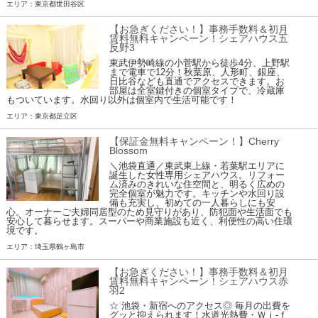
エリア：東京都世田谷区
【お急ぎください！】事務手数料＆初月
賃料無料キャンペーン！シェアハウス五
反野3
東武伊勢崎線の小菅駅から徒歩4分、上野駅
まで電車で12分！秋葉原、人形町、銀座、
日比谷なども直通でアクセスできます。お
部屋は全室鍵付きの個室タイプで、冷蔵庫
もついています。水回り以外は個室内で生活可能です！
エリア：東京都足立区
【保証金無料キャンペーン！】Cherry
Blossom
＼池袋直通／東武東上線・若葉駅エリアに
誕生した女性専用シェアハウス。リフォー
ム済みのきれいな住空間と、明るく広めの
完全個室が魅力です。キッチンや水回り設
備も充実し、初めての一人暮らしにも安
心。オーナーご夫婦同居型のため見守りがあり、防犯面や生活面でも
安心して暮らせます。スーパーや商業施設も近く、利便性の高い住環
境です。
エリア：埼玉県鶴ヶ島市
【お急ぎください！】事務手数料＆初月
賃料無料キャンペーン！シェアハウス赤
羽2
☆ 池袋・新宿へのアクセス◎ 毎月の出費を
グッと抑えられます！水道光熱費・Ｗｉ-ｆ