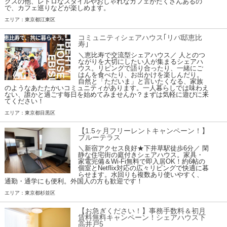
クスの他、レトロなスタイルやおしゃれなカフェがたくさんあるの
で、カフェ巡りなどが楽しめます。
エリア：東京都江東区
コミュニティシェアハウス｢リバ邸恵比
寿｣
＼恵比寿で交流型シェアハウス／ 人とのつ
ながりを大切にしたい人が集まるシェアハ
ウス。リビングで語り合ったり、一緒にご
はんを食べたり、お出かけを楽しんだり。
自然と「ただいま」と言いたくなる、家族
のようなあたたかいコミュニティがあります。一人暮らしでは味わえ
ない、誰かと過ごす毎日を始めてみませんか？まずは気軽に遊びに来
てください！
エリア：東京都目黒区
【1.5ヶ月フリーレントキャンペーン！】
ブルーテラス
＼新宿アクセス良好★下井草駅徒歩6分／ 閑
静な住宅街の庭付きシェアハウス。家具・
家電完備＆Wi-Fi無料で即入居OK！約6帖の
個室とNetflix対応の広々リビングで快適に暮
らせます。水回りも複数あり使いやすく、
通勤・通学にも便利。外国人の方も歓迎です！
エリア：東京都杉並区
【お急ぎください！】事務手数料＆初月
賃料無料キャンペーン！シェアハウス下
高井戸5