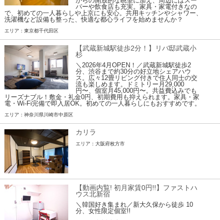
からの開放的な眺望に加え、周辺にはスー
パーや飲食店も充実。家具・家電付きなの
で、初めての一人暮らしや上京にも安心。共用キッチンやシャワー、
洗濯機など設備も整った、快適な都心ライフを始めませんか？
エリア：東京都千代田区
【武蔵新城駅徒歩2分！】リバ邸武蔵小
杉
＼2026年4月OPEN！／武蔵新城駅徒歩2
分、渋谷まで約30分の好立地シェアハウ
ス。広々12畳リビング付きで住人同士の交
流も楽しめます。ドミトリー月29,000
円〜、個室月45,000円〜。共益費込みでも
リーズナブル！敷金・礼金0円、初期費用も抑えられます。家具・家
電・Wi-Fi完備で即入居OK。初めての一人暮らしにもおすすめです。
エリア：神奈川県川崎市中原区
カリラ
エリア：大阪府枚方市
【動画内覧! 初月家賃0円!!】ファストハ
ウス北新宿
＼韓国好き集まれ／新大久保から徒歩 10
分、女性限定個室!!