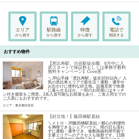
エリア
駅路線
特徴
電話で
から探す
から探す
から探す
相談する
おすすめ物件
【恵比寿駅、渋谷駅徒歩圏、8月中に入
居スタートで保証料もしくは事務手数料
無料キャンペーン】Cove恵
＼JR山手線「恵比寿駅」徒歩10分以内／ 人
気の恵比寿エリアで新生活！通勤・通学や
お出かけに便利な好立地。設備充実で快適
に暮らせるほか、一部のお部屋にはキッチ
ン付き個室をご用意。2名入居可能なお部屋もあり、ご友人同士での
ご入居にもおすすめです。
エリア：東京都渋谷区
【好立地！】飯田橋駅直結
＼メトロ・JR飯田橋駅直結／都心の利便性
を満喫できるシェアハウス。雨の日も濡れ
ずに通勤・通学でき、複数路線利用可能で
主要エリアへのアクセスも抜群です。11階