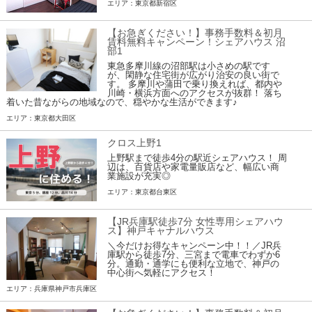
エリア：東京都新宿区
【お急ぎください！】事務手数料＆初月
賃料無料キャンペーン！シェアハウス 沼
部1
東急多摩川線の沼部駅は小さめの駅です
が、閑静な住宅街が広がり治安の良い街で
す。 多摩川や蒲田で乗り換えれば、都内や
川崎・横浜方面へのアクセスが抜群！ 落ち
着いた昔ながらの地域なので、穏やかな生活ができます♪
エリア：東京都大田区
クロス上野1
上野駅まで徒歩4分の駅近シェアハウス！ 周
辺は、百貨店や家電量販店など、幅広い商
業施設が充実◎
エリア：東京都台東区
【JR兵庫駅徒歩7分 女性専用シェアハウ
ス】神戸キャナルハウス
＼今だけお得なキャンペーン中！！／JR兵
庫駅から徒歩7分、三宮まで電車でわずか6
分。通勤・通学にも便利な立地で、神戸の
中心街へ気軽にアクセス！
エリア：兵庫県神戸市兵庫区