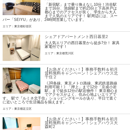
「新宿駅」まで乗り換えなし10分！渋谷駅
まで16分、池袋駅まで約23分と下高井戸は
都心までのアクセスが良く、学生から大人
まで人気のエリアです！ 駅周辺には、スー
パー「SEIYU」があり、24時間営業しています。
エリア：東京都杉並区
シェアドアパートメント西日暮里2
大人気エリアの西日暮里から徒歩7分！ 家具
家電付です！
エリア：東京都荒川区
【お急ぎください！】事務手数料＆初月
賃料無料キャンペーン！シェアハウス北
千住２
《JR各線、東京メトロ路線、東武鉄道路線
利用可能！》「押上」まで12分「京成小岩
駅」まで徒歩12分の駅近物件！ 東京都心ま
でアクセスがよく、住み心地よいエリアで
す。 駅で『ルミネ北千住』ショッピングモールがあり、平日で直ぐ
に近いところで生活備品を揃えます。
エリア：東京都足立区
【お急ぎください！】事務手数料＆初月
賃料無料キャンペーン！シェアハウス大
森町2