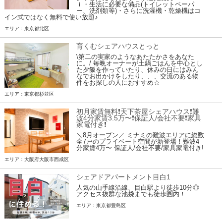
ｉ・生活に必要な備品(トイレットペーパ
ー、洗剤類等)・さらに洗濯機・乾燥機はコ
イン式ではなく無料で使い放題♪
エリア：東京都北区
育くむシェアハウスとっと
\第二の実家のようなあたたかさをあなた
に。/ 毎晩オーナーが土鍋ごはんを中心とし
た夕飯を作っていたり、休みの日にはみん
なでお出かけをしたり、、、交流のある物
件をお探しの人におすすめ☆
エリア：東京都杉並区
初月家賃無料❗️天下茶屋シェアハウス❗️難
波4分家賃3.5万〜❗️保証人/会社不要❗️家具
家電付き❗
＼8月オープン／ ミナミの難波エリアに総数
全7戸のプライベート空間が新登場！難波4
分家賃4万〜 保証人/会社不要/家具家電付き!
エリア：大阪府大阪市西成区
シェアドアパートメント目白1
人気の山手線沿線、目白駅より徒歩10分◎
アクセス抜群な池袋までも徒歩圏内！
エリア：東京都豊島区