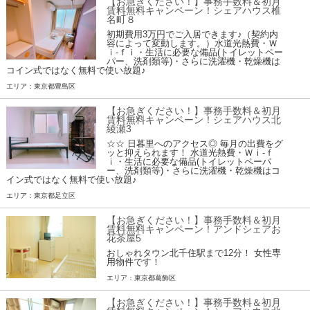
【お急ぎください！】事務手数料＆初月
賃料無料キャンペーン！シェアハウス椎
名町８
初期費用3万円でご入居できます♪（契約内
容によって変動します。）水道光熱費・Ｗ
ｉ-ｆｉ・生活に必要な備品(トイレットペー
パー、洗剤類等)・さらに洗濯機・乾燥機は
コイン式ではなく無料で使い放題♪
エリア：東京都豊島区
【お急ぎください！】事務手数料＆初月
賃料無料キャンペーン！シェアハウス北
綾瀬3
☆☆ 日暮里へのアクセス◎ 毎月の出費をグ
ッと抑えられます！ 水道光熱費・Ｗｉ-ｆ
ｉ・生活に必要な備品(トイレットペーパ
ー、洗剤類等)・さらに洗濯機・乾燥機はコ
イン式ではなく無料で使い放題♪
エリア：東京都足立区
【お急ぎください！】事務手数料＆初月
賃料無料キャンペーン！アンドシェアお
花茶屋5
おしゃれタウン北千住駅まで12分！ 女性専
用物件です！
エリア：東京都葛飾区
【お急ぎください！】事務手数料＆初月