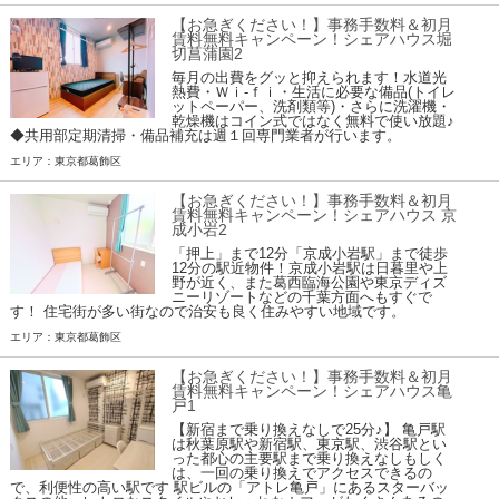
【お急ぎください！】事務手数料＆初月
賃料無料キャンペーン！シェアハウス堀
切菖蒲園2
毎月の出費をグッと抑えられます！水道光
熱費・Ｗｉ-ｆｉ・生活に必要な備品(トイレ
ットペーパー、洗剤類等)・さらに洗濯機・
乾燥機はコイン式ではなく無料で使い放題♪
◆共用部定期清掃・備品補充は週１回専門業者が行います。
エリア：東京都葛飾区
【お急ぎください！】事務手数料＆初月
賃料無料キャンペーン！シェアハウス 京
成小岩2
「押上」まで12分「京成小岩駅」まで徒歩
12分の駅近物件！京成小岩駅は日暮里や上
野が近く、また葛西臨海公園や東京ディズ
ニーリゾートなどの千葉方面へもすぐで
す！ 住宅街が多い街なので治安も良く住みやすい地域です。
エリア：東京都葛飾区
【お急ぎください！】事務手数料＆初月
賃料無料キャンペーン！シェアハウス亀
戸1
【新宿まで乗り換えなしで25分♪】 亀戸駅
は秋葉原駅や新宿駅、東京駅、渋谷駅とい
った都心の主要駅まで乗り換えなしもしく
は、一回の乗り換えでアクセスできるの
で、利便性の高い駅です 駅ビルの「アトレ亀戸」にあるスターバッ