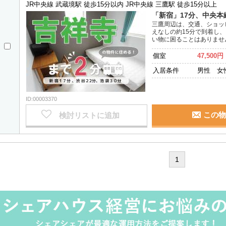
JR中央線 武蔵境駅 徒歩15分以内
JR中央線 三鷹駅 徒歩15分以上
「新宿」17分、中央本
三鷹周辺は、交通、ショッ
えなしの約15分で到着し
い物に困ることはありませ
個室
47,500円
入居条件
男性 女
ID:00003370
この物
検討リストに追加
1