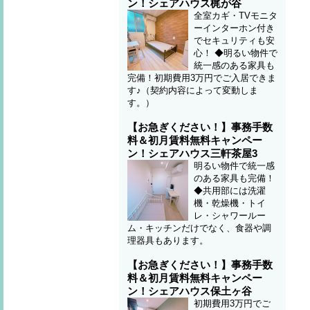
ン！シェアハウス梶が谷
全室カギ・TVモニタ
ーインターホン付き
でセキュリティも安
心！ ◆明るい物件で
統一感のある家具も
完備！初期費用3万円でご入居できま
す♪（契約内容によって変動しま
す。）
【お急ぎください！】事務手数
料＆初月賃料無料キャンペー
ン！シェアハウス三軒茶屋3
明るい物件で統一感
のある家具も完備！
◆共用部には洗濯
機・乾燥機・トイ
レ・シャワールー
ム・キッチンだけでなく、食器や調
理器具もあります。
【お急ぎください！】事務手数
料＆初月賃料無料キャンペー
ン！シェアハウス保土ヶ谷
初期費用3万円でご