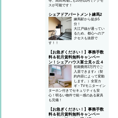
寺、高田馬場にも20分以内でアクセ
スが可能です！
シェアドアパートメント練馬2
練馬駅から徒歩5
分！
大江戸線が通ってい
るため、都心へのア
クセスも抜群で
す！！
【お急ぎください！】事務手数
料＆初月賃料無料キャンペー
ン！シェアハウス富士見ヶ丘４
初期費用3万円でご
入居できます♪（契
約内容によって変動
します。）全室カ
ギ・TVモニターイン
ターホン付きでセキュリティも安
心！明るい物件で統一感のある家具
も完備！
【お急ぎください！】事務手数
料＆初月賃料無料キャンペー