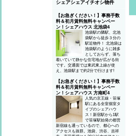
シェアシェアイチオシ物件
【お急ぎください！】事務手数
料＆初月賃料無料キャンペー
ン！シェアハウス 北池袋4
池袋駅の隣駅、北池
袋駅から徒歩３分の
駅近物件！ 北池袋は
池袋駅のように雑多
としておらず、落ち
着いていて静かな住宅地が広がる街
です。交通面では東武東上線が使
え、池袋駅まで約2分で行けます!
【お急ぎください！】事務手数
料＆初月賃料無料キャンペー
ン！シェアハウス 方南町4
人気の京王線・笹塚
駅にある全室個室タ
イプのシェアハウ
ス！新宿駅から1駅
で笹塚駅始発の都営
新宿線も通っているので、都心への
アクセスも抜群。池袋、渋谷、吉祥