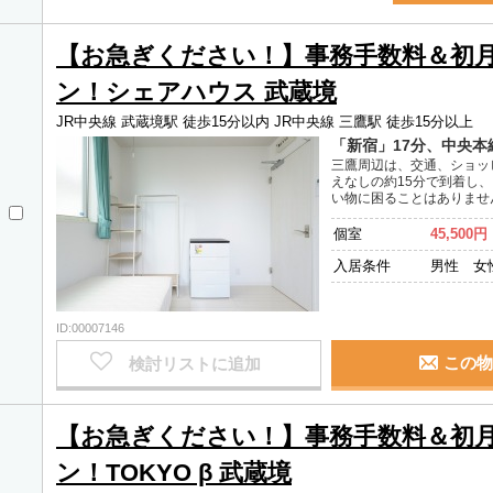
【お急ぎください！】事務手数料＆初
ン！シェアハウス 武蔵境
JR中央線 武蔵境駅 徒歩15分以内
JR中央線 三鷹駅 徒歩15分以上
「新宿」17分、中央本
三鷹周辺は、交通、ショッ
えなしの約15分で到着し
い物に困ることはありませ
個室
45,500円
入居条件
男性 女
ID:00007146
この物
検討リストに追加
【お急ぎください！】事務手数料＆初
ン！TOKYO β 武蔵境