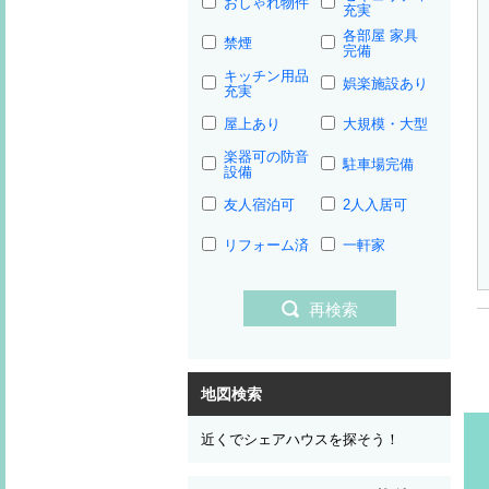
おしゃれ物件
充実
各部屋 家具
禁煙
完備
キッチン用品
娯楽施設あり
充実
屋上あり
大規模・大型
楽器可の防音
駐車場完備
設備
友人宿泊可
2人入居可
リフォーム済
一軒家
再検索
地図検索
近くでシェアハウスを探そう！