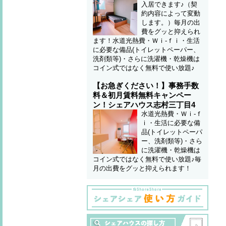
入居できます♪（契
約内容によって変動
します。）毎月の出
費をグッと抑えられ
ます！水道光熱費・Ｗｉ-ｆｉ・生活
に必要な備品(トイレットペーパー、
洗剤類等)・さらに洗濯機・乾燥機は
コイン式ではなく無料で使い放題♪
【お急ぎください！】事務手数
料＆初月賃料無料キャンペー
ン！シェアハウス志村三丁目4
水道光熱費・Ｗｉ-ｆ
ｉ・生活に必要な備
品(トイレットペーパ
ー、洗剤類等)・さら
に洗濯機・乾燥機は
コイン式ではなく無料で使い放題♪毎
月の出費をグッと抑えられます！