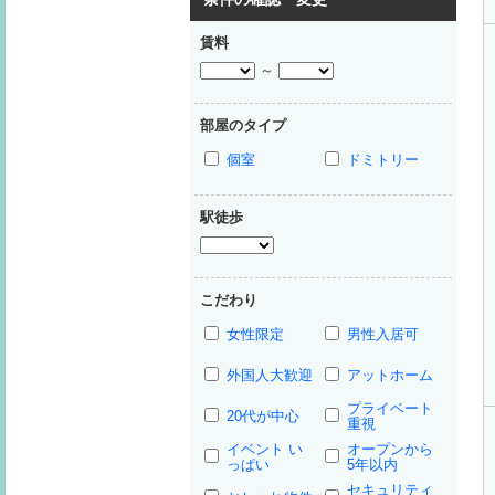
賃料
～
部屋のタイプ
個室
ドミトリー
駅徒歩
こだわり
女性限定
男性入居可
外国人大歓迎
アットホーム
プライベート
20代が中心
重視
イベント い
オープンから
っぱい
5年以内
セキュリティ