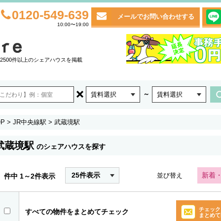
0120-549-639
メールでお問い合わせする
10:00〜19:00
2500件以上のシェアハウスを掲載
～
賃料選択
賃料選択
P
>
JR中央線駅
>
武蔵境駅
武蔵境駅
のシェアハウスを探す
25件表示
新着
並び替え
件中 1～2件表示
チェック
すべての物件をまとめてチェック
まとめて