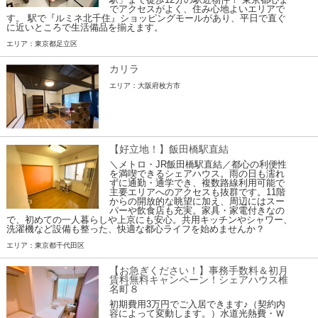
でアクセスがよく、住み心地よいエリアで
す。 駅で『ルミネ北千住』ショッピングモールがあり、平日で直ぐ
に近いところで生活備品を揃えます。
エリア：東京都足立区
カリラ
エリア：大阪府枚方市
【好立地！】飯田橋駅直結
＼メトロ・JR飯田橋駅直結／都心の利便性
を満喫できるシェアハウス。雨の日も濡れ
ずに通勤・通学でき、複数路線利用可能で
主要エリアへのアクセスも抜群です。11階
からの開放的な眺望に加え、周辺にはスー
パーや飲食店も充実。家具・家電付きなの
で、初めての一人暮らしや上京にも安心。共用キッチンやシャワー、
洗濯機など設備も整った、快適な都心ライフを始めませんか？
エリア：東京都千代田区
【お急ぎください！】事務手数料＆初月
賃料無料キャンペーン！シェアハウス椎
名町８
初期費用3万円でご入居できます♪（契約内
容によって変動します。）水道光熱費・Ｗ