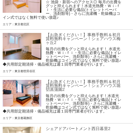
☆ 池袋・新宿へのアクセス◎ 毎月の出費を
グッと抑えられます！水道光熱費・Ｗｉ-ｆ
ｉ・生活に必要な備品(トイレットペーパ
ー、洗剤類等)・さらに洗濯機・乾燥機はコ
イン式ではなく無料で使い放題♪
エリア：東京都北区
【お急ぎください！】事務手数料＆初月
賃料無料キャンペーン！シェアハウス梅
ヶ丘2
毎月の出費をグッと抑えられます！ 水道光
熱費・Ｗｉ-ｆｉ・生活に必要な備品(トイレ
ットペーパー、洗剤類等)・さらに洗濯機・
乾燥機はコイン式ではなく無料で使い放題♪
◆共用部定期清掃・備品補充は週１回専門業者が行います。
エリア：東京都世田谷区
【お急ぎください！】事務手数料＆初月
賃料無料キャンペーン！シェアハウス堀
切菖蒲園2
毎月の出費をグッと抑えられます！水道光
熱費・Ｗｉ-ｆｉ・生活に必要な備品(トイレ
ットペーパー、洗剤類等)・さらに洗濯機・
乾燥機はコイン式ではなく無料で使い放題♪
◆共用部定期清掃・備品補充は週１回専門業者が行います。
エリア：東京都葛飾区
シェアドアパートメント西日暮里2