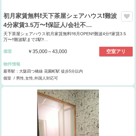
初月家賃無料❗️天下茶屋シェアハウス❗️難波
4分家賃3.5万〜❗️保証人/会社不…
天下茶屋シェアハウス初月家賃無料‼️8月OPEN‼️難波4分‼️家賃3.5
万〜‼️難波駅まで2駅‼…
個室
￥35,000～43,000
空室アリ
物件情報
最寄駅：大阪四つ橋線 花園町駅 徒歩5分以内
個室 / 男性,女性,外国人対応可