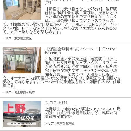
戸1
【新宿まで乗り換えなしで25分♪】 亀戸駅
は秋葉原駅や新宿駅、東京駅、渋谷駅とい
った都心の主要駅まで乗り換えなしもしく
は、一回の乗り換えでアクセスできるの
で、利便性の高い駅です 駅ビルの「アトレ亀戸」にあるスターバッ
クスの他、レトロなスタイルやおしゃれなカフェがたくさんあるの
で、カフェ巡りなどが楽しめます。
エリア：東京都江東区
【保証金無料キャンペーン！】Cherry
Blossom
＼池袋直通／東武東上線・若葉駅エリアに
誕生した女性専用シェアハウス。リフォー
ム済みのきれいな住空間と、明るく広めの
完全個室が魅力です。キッチンや水回り設
備も充実し、初めての一人暮らしにも安
心。オーナーご夫婦同居型のため見守りがあり、防犯面や生活面でも
安心して暮らせます。スーパーや商業施設も近く、利便性の高い住環
境です。
エリア：埼玉県鶴ヶ島市
クロス上野1
上野駅まで徒歩4分の駅近シェアハウス！ 周
辺は、百貨店や家電量販店など、幅広い商
業施設が充実◎
エリア：東京都台東区