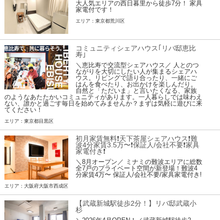
大人気エリアの西日暮里から徒歩7分！ 家具
家電付です！
エリア：東京都荒川区
コミュニティシェアハウス｢リバ邸恵比
寿｣
＼恵比寿で交流型シェアハウス／ 人とのつ
ながりを大切にしたい人が集まるシェアハ
ウス。リビングで語り合ったり、一緒にご
はんを食べたり、お出かけを楽しんだり。
自然と「ただいま」と言いたくなる、家族
のようなあたたかいコミュニティがあります。一人暮らしでは味わえ
ない、誰かと過ごす毎日を始めてみませんか？まずは気軽に遊びに来
てください！
エリア：東京都目黒区
初月家賃無料❗️天下茶屋シェアハウス❗️難
波4分家賃3.5万〜❗️保証人/会社不要❗️家具
家電付き❗
＼8月オープン／ ミナミの難波エリアに総数
全7戸のプライベート空間が新登場！難波4
分家賃4万〜 保証人/会社不要/家具家電付き!
エリア：大阪府大阪市西成区
【武蔵新城駅徒歩2分！】リバ邸武蔵小
杉