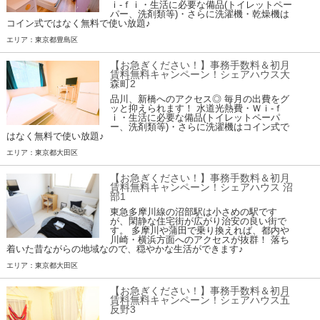
ｉ-ｆｉ・生活に必要な備品(トイレットペー
パー、洗剤類等)・さらに洗濯機・乾燥機は
コイン式ではなく無料で使い放題♪
エリア：東京都豊島区
【お急ぎください！】事務手数料＆初月
賃料無料キャンペーン！シェアハウス大
森町2
品川、新橋へのアクセス◎ 毎月の出費をグ
ッと抑えられます！ 水道光熱費・Ｗｉ-ｆ
ｉ・生活に必要な備品(トイレットペーパ
ー、洗剤類等)・さらに洗濯機はコイン式で
はなく無料で使い放題♪
エリア：東京都大田区
【お急ぎください！】事務手数料＆初月
賃料無料キャンペーン！シェアハウス 沼
部1
東急多摩川線の沼部駅は小さめの駅です
が、閑静な住宅街が広がり治安の良い街で
す。 多摩川や蒲田で乗り換えれば、都内や
川崎・横浜方面へのアクセスが抜群！ 落ち
着いた昔ながらの地域なので、穏やかな生活ができます♪
エリア：東京都大田区
【お急ぎください！】事務手数料＆初月
賃料無料キャンペーン！シェアハウス五
反野3