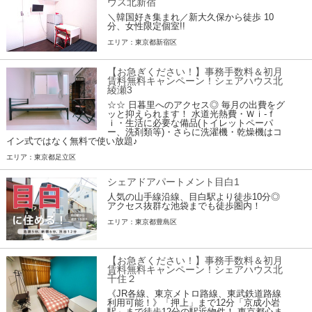
ウス北新宿
＼韓国好き集まれ／新大久保から徒歩 10
分、女性限定個室!!
エリア：東京都新宿区
【お急ぎください！】事務手数料＆初月
賃料無料キャンペーン！シェアハウス北
綾瀬3
☆☆ 日暮里へのアクセス◎ 毎月の出費をグ
ッと抑えられます！ 水道光熱費・Ｗｉ-ｆ
ｉ・生活に必要な備品(トイレットペーパ
ー、洗剤類等)・さらに洗濯機・乾燥機はコ
イン式ではなく無料で使い放題♪
エリア：東京都足立区
シェアドアパートメント目白1
人気の山手線沿線、目白駅より徒歩10分◎
アクセス抜群な池袋までも徒歩圏内！
エリア：東京都豊島区
【お急ぎください！】事務手数料＆初月
賃料無料キャンペーン！シェアハウス北
千住２
《JR各線、東京メトロ路線、東武鉄道路線
利用可能！》「押上」まで12分「京成小岩
駅」まで徒歩12分の駅近物件！ 東京都心ま