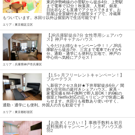
東武伊勢崎線の小菅駅から徒歩4分、上野駅
まで電車で12分！秋葉原、人形町、銀座、
日比谷なども直通でアクセスできます。お
部屋は全室鍵付きの個室タイプで、冷蔵庫
もついています。水回り以外は個室内で生活可能です！
エリア：東京都足立区
【JR兵庫駅徒歩7分 女性専用シェアハウ
ス】神戸キャナルハウス
＼今だけお得なキャンペーン中！！／JR兵
庫駅から徒歩7分、三宮まで電車でわずか6
分。通勤・通学にも便利な立地で、神戸の
中心街へ気軽にアクセス！
エリア：兵庫県神戸市兵庫区
【1.5ヶ月フリーレントキャンペーン！】
ブルーテラス
＼新宿アクセス良好★下井草駅徒歩6分／ 閑
静な住宅街の庭付きシェアハウス。家具・
家電完備＆Wi-Fi無料で即入居OK！約6帖の
個室とNetflix対応の広々リビングで快適に暮
らせます。水回りも複数あり使いやすく、
通勤・通学にも便利。外国人の方も歓迎です！
エリア：東京都杉並区
【お急ぎください！】事務手数料＆初月
賃料無料キャンペーン！シェアハウス赤
羽2