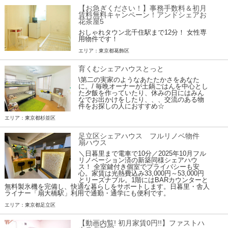
【お急ぎください！】事務手数料＆初月
賃料無料キャンペーン！アンドシェアお
花茶屋5
おしゃれタウン北千住駅まで12分！ 女性専
用物件です！
エリア：東京都葛飾区
育くむシェアハウスとっと
\第二の実家のようなあたたかさをあなた
に。/ 毎晩オーナーが土鍋ごはんを中心とし
た夕飯を作っていたり、休みの日にはみん
なでお出かけをしたり、、、交流のある物
件をお探しの人におすすめ☆
エリア：東京都杉並区
足立区シェアハウス フルリノベ物件
扇ハウス
＼日暮里まで電車で10分／2025年10月フル
リノベーション済の新築同様シェアハウ
ス！ 全室鍵付き個室でプライバシーも安
心。家賃は光熱費込み33,000円～53,000円
とリーズナブル。1階にはBARカウンターと
無料製氷機を完備し、快適な暮らしをサポートします。日暮里・舎人
ライナー「扇大橋駅」利用で通勤・通学にも便利です。
エリア：東京都足立区
【動画内覧! 初月家賃0円!!】ファストハ