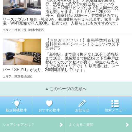
＼2026年4月OPEN！／武蔵新城駅徒歩2
分、渋谷まで約30分の好立地シェアハウ
ス。広々12畳リビング付きで住人同士の交
流も楽しめます。ドミトリー月29,000
円〜、個室月45,000円〜。共益費込みでも
リーズナブル！敷金・礼金0円、初期費用も抑えられます。家具・家
電・Wi-Fi完備で即入居OK。初めての一人暮らしにもおすすめです。
エリア：神奈川県川崎市中原区
【お急ぎください！】事務手数料＆初月
賃料無料キャンペーン！シェアハウス下
高井戸5
「新宿駅」まで乗り換えなし10分！渋谷駅
まで16分、池袋駅まで約23分と下高井戸は
都心までのアクセスが良く、学生から大人
まで人気のエリアです！ 駅周辺には、スー
パー「SEIYU」があり、24時間営業しています。
エリア：東京都杉並区
このページの先頭へ
新規掲載物件
おすすめ物件
お知らせ
検索メニュー
シェアシェアとは？
よくあるご質問