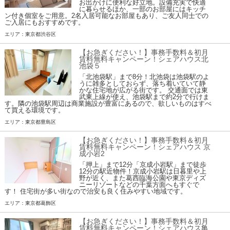
お出かけに便利な好立地。設備充実で快適
に暮らせるほか、一部のお部屋にはキッチ
ン付き個室をご用意。2名入居可能なお部屋もあり、ご友人同士での
ご入居にもおすすめです。
エリア：東京都渋谷区
【お急ぎください！】事務手数料＆初月
賃料無料キャンペーン！シェアハウス北
池袋５
「北池袋駅」まで8分！北池袋は池袋駅のよ
うに雑多としておらず、落ち着いていて静
かな住宅地が広がる街です。 交通面では東
武東上線が使え、池袋駅まで約2分で行けま
す。隣の池袋駅周辺は商業施設が豊富にあるので、欲しいものはすべ
て買える環境です。
エリア：東京都豊島区
【お急ぎください！】事務手数料＆初月
賃料無料キャンペーン！シェアハウス 京
成小岩2
「押上」まで12分「京成小岩駅」まで徒歩
12分の駅近物件！京成小岩駅は日暮里や上
野が近く、また葛西臨海公園や東京ディズ
ニーリゾートなどの千葉方面へもすぐで
す！ 住宅街が多い街なので治安も良く住みやすい地域です。
エリア：東京都葛飾区
【お急ぎください！】事務手数料＆初月
賃料無料キャンペーン！シェアハウス亀