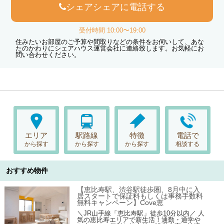
シェアシェアに電話する
受付時間 10:00〜19:00
住みたいお部屋のご予算や間取りなどの条件をお伺いして、あな
たのかわりにシェアハウス運営会社に連絡致します。お気軽にお
問い合わせください。
エリア
駅路線
特徴
電話で
から探す
から探す
から探す
相談する
おすすめ物件
【恵比寿駅、渋谷駅徒歩圏、8月中に入
居スタートで保証料もしくは事務手数料
無料キャンペーン】Cove恵
＼JR山手線「恵比寿駅」徒歩10分以内／ 人
気の恵比寿エリアで新生活！通勤・通学や