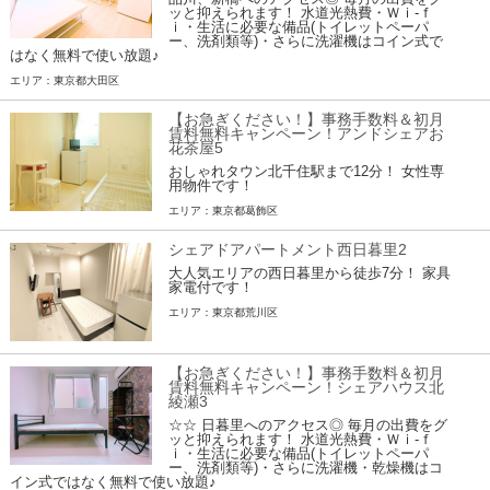
ッと抑えられます！ 水道光熱費・Ｗｉ-ｆ
ｉ・生活に必要な備品(トイレットペーパ
ー、洗剤類等)・さらに洗濯機はコイン式で
はなく無料で使い放題♪
エリア：東京都大田区
【お急ぎください！】事務手数料＆初月
賃料無料キャンペーン！アンドシェアお
花茶屋5
おしゃれタウン北千住駅まで12分！ 女性専
用物件です！
エリア：東京都葛飾区
シェアドアパートメント西日暮里2
大人気エリアの西日暮里から徒歩7分！ 家具
家電付です！
エリア：東京都荒川区
【お急ぎください！】事務手数料＆初月
賃料無料キャンペーン！シェアハウス北
綾瀬3
☆☆ 日暮里へのアクセス◎ 毎月の出費をグ
ッと抑えられます！ 水道光熱費・Ｗｉ-ｆ
ｉ・生活に必要な備品(トイレットペーパ
ー、洗剤類等)・さらに洗濯機・乾燥機はコ
イン式ではなく無料で使い放題♪