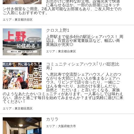
お出かけに便利な好立地。設備充実で快適
に暮らせるほか、一部のお部屋にはキッチ
ン付き個室をご用意。2名入居可能なお部屋もあり、ご友人同士での
ご入居にもおすすめです。
エリア：東京都渋谷区
クロス上野1
上野駅まで徒歩4分の駅近シェアハウス！ 周
辺は、百貨店や家電量販店など、幅広い商
業施設が充実◎
エリア：東京都台東区
コミュニティシェアハウス｢リバ邸恵比
寿｣
＼恵比寿で交流型シェアハウス／ 人とのつ
ながりを大切にしたい人が集まるシェアハ
ウス。リビングで語り合ったり、一緒にご
はんを食べたり、お出かけを楽しんだり。
自然と「ただいま」と言いたくなる、家族
のようなあたたかいコミュニティがあります。一人暮らしでは味わえ
ない、誰かと過ごす毎日を始めてみませんか？まずは気軽に遊びに来
てください！
エリア：東京都目黒区
カリラ
エリア：大阪府枚方市