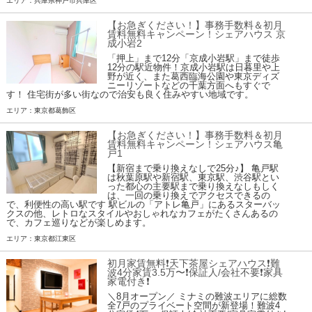
エリア：兵庫県神戸市兵庫区
【お急ぎください！】事務手数料＆初月
賃料無料キャンペーン！シェアハウス 京
成小岩2
「押上」まで12分「京成小岩駅」まで徒歩
12分の駅近物件！京成小岩駅は日暮里や上
野が近く、また葛西臨海公園や東京ディズ
ニーリゾートなどの千葉方面へもすぐで
す！ 住宅街が多い街なので治安も良く住みやすい地域です。
エリア：東京都葛飾区
【お急ぎください！】事務手数料＆初月
賃料無料キャンペーン！シェアハウス亀
戸1
【新宿まで乗り換えなしで25分♪】 亀戸駅
は秋葉原駅や新宿駅、東京駅、渋谷駅とい
った都心の主要駅まで乗り換えなしもしく
は、一回の乗り換えでアクセスできるの
で、利便性の高い駅です 駅ビルの「アトレ亀戸」にあるスターバッ
クスの他、レトロなスタイルやおしゃれなカフェがたくさんあるの
で、カフェ巡りなどが楽しめます。
エリア：東京都江東区
初月家賃無料❗️天下茶屋シェアハウス❗️難
波4分家賃3.5万〜❗️保証人/会社不要❗️家具
家電付き❗
＼8月オープン／ ミナミの難波エリアに総数
全7戸のプライベート空間が新登場！難波4