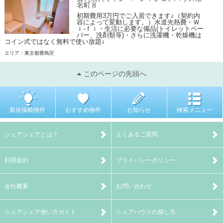
名町８
初期費用3万円でご入居できます♪（契約内
容によって変動します。）水道光熱費・Ｗ
ｉ-ｆｉ・生活に必要な備品(トイレットペー
パー、洗剤類等)・さらに洗濯機・乾燥機は
コイン式ではなく無料で使い放題♪
エリア：東京都豊島区
このページの先頭へ
新規掲載物件
おすすめ物件
お知らせ
検索メニュー
シェアシェアとは？
よくあるご質問
利用規約
プライバシーポリシー
会社概要
お問い合わせ
シェアシェア使い方ガイド
シェアハウスの探し方