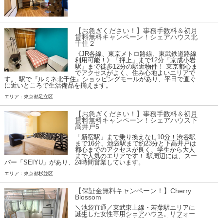
【お急ぎください！】事務手数料＆初月
賃料無料キャンペーン！シェアハウス北
千住２
《JR各線、東京メトロ路線、東武鉄道路線
利用可能！》「押上」まで12分「京成小岩
駅」まで徒歩12分の駅近物件！ 東京都心ま
でアクセスがよく、住み心地よいエリアで
す。 駅で『ルミネ北千住』ショッピングモールがあり、平日で直ぐ
に近いところで生活備品を揃えます。
エリア：東京都足立区
【お急ぎください！】事務手数料＆初月
賃料無料キャンペーン！シェアハウス下
高井戸5
「新宿駅」まで乗り換えなし10分！渋谷駅
まで16分、池袋駅まで約23分と下高井戸は
都心までのアクセスが良く、学生から大人
まで人気のエリアです！ 駅周辺には、スー
パー「SEIYU」があり、24時間営業しています。
エリア：東京都杉並区
【保証金無料キャンペーン！】Cherry
Blossom
＼池袋直通／東武東上線・若葉駅エリアに
誕生した女性専用シェアハウス。リフォー