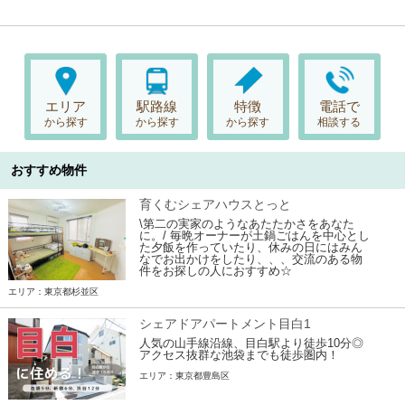
エリア
駅路線
特徴
電話で
から探す
から探す
から探す
相談する
おすすめ物件
育くむシェアハウスとっと
\第二の実家のようなあたたかさをあなた
に。/ 毎晩オーナーが土鍋ごはんを中心とし
た夕飯を作っていたり、休みの日にはみん
なでお出かけをしたり、、、交流のある物
件をお探しの人におすすめ☆
エリア：東京都杉並区
シェアドアパートメント目白1
人気の山手線沿線、目白駅より徒歩10分◎
アクセス抜群な池袋までも徒歩圏内！
エリア：東京都豊島区