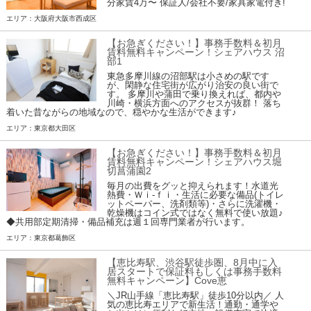
分家賃4万〜 保証人/会社不要/家具家電付き!
エリア：大阪府大阪市西成区
【お急ぎください！】事務手数料＆初月
賃料無料キャンペーン！シェアハウス 沼
部1
東急多摩川線の沼部駅は小さめの駅です
が、閑静な住宅街が広がり治安の良い街で
す。 多摩川や蒲田で乗り換えれば、都内や
川崎・横浜方面へのアクセスが抜群！ 落ち
着いた昔ながらの地域なので、穏やかな生活ができます♪
エリア：東京都大田区
【お急ぎください！】事務手数料＆初月
賃料無料キャンペーン！シェアハウス堀
切菖蒲園2
毎月の出費をグッと抑えられます！水道光
熱費・Ｗｉ-ｆｉ・生活に必要な備品(トイレ
ットペーパー、洗剤類等)・さらに洗濯機・
乾燥機はコイン式ではなく無料で使い放題♪
◆共用部定期清掃・備品補充は週１回専門業者が行います。
エリア：東京都葛飾区
【恵比寿駅、渋谷駅徒歩圏、8月中に入
居スタートで保証料もしくは事務手数料
無料キャンペーン】Cove恵
＼JR山手線「恵比寿駅」徒歩10分以内／ 人
気の恵比寿エリアで新生活！通勤・通学や