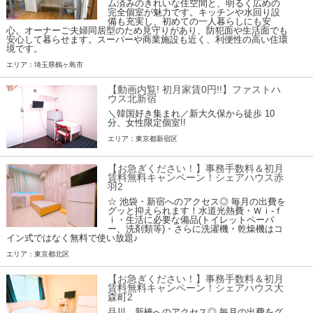
ム済みのきれいな住空間と、明るく広めの
完全個室が魅力です。キッチンや水回り設
備も充実し、初めての一人暮らしにも安
心。オーナーご夫婦同居型のため見守りがあり、防犯面や生活面でも
安心して暮らせます。スーパーや商業施設も近く、利便性の高い住環
境です。
エリア：埼玉県鶴ヶ島市
【動画内覧! 初月家賃0円!!】ファストハ
ウス北新宿
＼韓国好き集まれ／新大久保から徒歩 10
分、女性限定個室!!
エリア：東京都新宿区
【お急ぎください！】事務手数料＆初月
賃料無料キャンペーン！シェアハウス赤
羽2
☆ 池袋・新宿へのアクセス◎ 毎月の出費を
グッと抑えられます！水道光熱費・Ｗｉ-ｆ
ｉ・生活に必要な備品(トイレットペーパ
ー、洗剤類等)・さらに洗濯機・乾燥機はコ
イン式ではなく無料で使い放題♪
エリア：東京都北区
【お急ぎください！】事務手数料＆初月
賃料無料キャンペーン！シェアハウス大
森町2
品川、新橋へのアクセス◎ 毎月の出費をグ