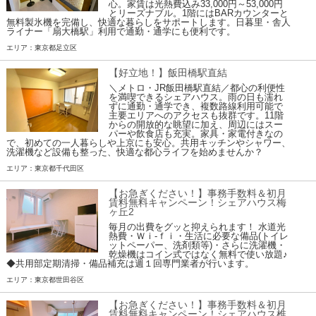
心。家賃は光熱費込み33,000円～53,000円
とリーズナブル。1階にはBARカウンターと
無料製氷機を完備し、快適な暮らしをサポートします。日暮里・舎人
ライナー「扇大橋駅」利用で通勤・通学にも便利です。
エリア：東京都足立区
【好立地！】飯田橋駅直結
＼メトロ・JR飯田橋駅直結／都心の利便性
を満喫できるシェアハウス。雨の日も濡れ
ずに通勤・通学でき、複数路線利用可能で
主要エリアへのアクセスも抜群です。11階
からの開放的な眺望に加え、周辺にはスー
パーや飲食店も充実。家具・家電付きなの
で、初めての一人暮らしや上京にも安心。共用キッチンやシャワー、
洗濯機など設備も整った、快適な都心ライフを始めませんか？
エリア：東京都千代田区
【お急ぎください！】事務手数料＆初月
賃料無料キャンペーン！シェアハウス梅
ヶ丘2
毎月の出費をグッと抑えられます！ 水道光
熱費・Ｗｉ-ｆｉ・生活に必要な備品(トイレ
ットペーパー、洗剤類等)・さらに洗濯機・
乾燥機はコイン式ではなく無料で使い放題♪
◆共用部定期清掃・備品補充は週１回専門業者が行います。
エリア：東京都世田谷区
【お急ぎください！】事務手数料＆初月
賃料無料キャンペーン！シェアハウス椎