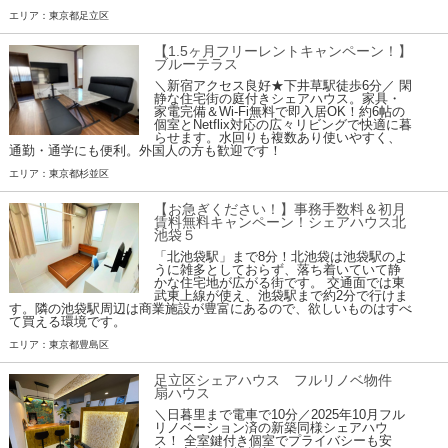
エリア：東京都足立区
【1.5ヶ月フリーレントキャンペーン！】
ブルーテラス
＼新宿アクセス良好★下井草駅徒歩6分／ 閑
静な住宅街の庭付きシェアハウス。家具・
家電完備＆Wi-Fi無料で即入居OK！約6帖の
個室とNetflix対応の広々リビングで快適に暮
らせます。水回りも複数あり使いやすく、
通勤・通学にも便利。外国人の方も歓迎です！
エリア：東京都杉並区
【お急ぎください！】事務手数料＆初月
賃料無料キャンペーン！シェアハウス北
池袋５
「北池袋駅」まで8分！北池袋は池袋駅のよ
うに雑多としておらず、落ち着いていて静
かな住宅地が広がる街です。 交通面では東
武東上線が使え、池袋駅まで約2分で行けま
す。隣の池袋駅周辺は商業施設が豊富にあるので、欲しいものはすべ
て買える環境です。
エリア：東京都豊島区
足立区シェアハウス フルリノベ物件
扇ハウス
＼日暮里まで電車で10分／2025年10月フル
リノベーション済の新築同様シェアハウ
ス！ 全室鍵付き個室でプライバシーも安