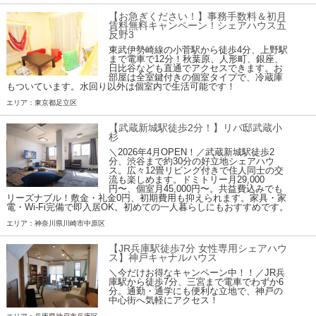
【お急ぎください！】事務手数料＆初月
賃料無料キャンペーン！シェアハウス五
反野3
東武伊勢崎線の小菅駅から徒歩4分、上野駅
まで電車で12分！秋葉原、人形町、銀座、
日比谷なども直通でアクセスできます。お
部屋は全室鍵付きの個室タイプで、冷蔵庫
もついています。水回り以外は個室内で生活可能です！
エリア：東京都足立区
【武蔵新城駅徒歩2分！】リバ邸武蔵小
杉
＼2026年4月OPEN！／武蔵新城駅徒歩2
分、渋谷まで約30分の好立地シェアハウ
ス。広々12畳リビング付きで住人同士の交
流も楽しめます。ドミトリー月29,000
円〜、個室月45,000円〜。共益費込みでも
リーズナブル！敷金・礼金0円、初期費用も抑えられます。家具・家
電・Wi-Fi完備で即入居OK。初めての一人暮らしにもおすすめです。
エリア：神奈川県川崎市中原区
【JR兵庫駅徒歩7分 女性専用シェアハウ
ス】神戸キャナルハウス
＼今だけお得なキャンペーン中！！／JR兵
庫駅から徒歩7分、三宮まで電車でわずか6
分。通勤・通学にも便利な立地で、神戸の
中心街へ気軽にアクセス！