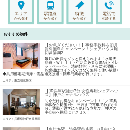
エリア
駅路線
特徴
電話で
から探す
から探す
から探す
相談する
おすすめ物件
【お急ぎください！】事務手数料＆初月
賃料無料キャンペーン！シェアハウス堀
切菖蒲園2
毎月の出費をグッと抑えられます！水道光
熱費・Ｗｉ-ｆｉ・生活に必要な備品(トイレ
ットペーパー、洗剤類等)・さらに洗濯機・
乾燥機はコイン式ではなく無料で使い放題♪
◆共用部定期清掃・備品補充は週１回専門業者が行います。
エリア：東京都葛飾区
【JR兵庫駅徒歩7分 女性専用シェアハウ
ス】神戸キャナルハウス
＼今だけお得なキャンペーン中！！／JR兵
庫駅から徒歩7分、三宮まで電車でわずか6
分。通勤・通学にも便利な立地で、神戸の
中心街へ気軽にアクセス！
エリア：兵庫県神戸市兵庫区
【恵比寿駅、渋谷駅徒歩圏、8月中に入