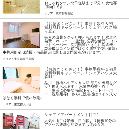
おしゃれタウン北千住駅まで12分！ 女性専
用物件です！
エリア：東京都葛飾区
【お急ぎください！】事務手数料＆初月
賃料無料キャンペーン！シェアハウス梅
ヶ丘2
毎月の出費をグッと抑えられます！ 水道光
熱費・Ｗｉ-ｆｉ・生活に必要な備品(トイレ
ットペーパー、洗剤類等)・さらに洗濯機・
乾燥機はコイン式ではなく無料で使い放題♪
◆共用部定期清掃・備品補充は週１回専門業者が行います。
エリア：東京都世田谷区
【お急ぎください！】事務手数料＆初月
賃料無料キャンペーン！シェアハウス大
森町2
品川、新橋へのアクセス◎ 毎月の出費をグ
ッと抑えられます！ 水道光熱費・Ｗｉ-ｆ
ｉ・生活に必要な備品(トイレットペーパ
ー、洗剤類等)・さらに洗濯機はコイン式で
はなく無料で使い放題♪
エリア：東京都大田区
シェアドアパートメント目白1
人気の山手線沿線、目白駅より徒歩10分◎
アクセス抜群な池袋までも徒歩圏内！