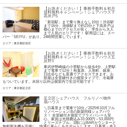
【お急ぎください！】事務手数料＆初月
賃料無料キャンペーン！シェアハウス下
高井戸5
「新宿駅」まで乗り換えなし10分！渋谷駅
まで16分、池袋駅まで約23分と下高井戸は
都心までのアクセスが良く、学生から大人
まで人気のエリアです！ 駅周辺には、スー
パー「SEIYU」があり、24時間営業しています。
エリア：東京都杉並区
【お急ぎください！】事務手数料＆初月
賃料無料キャンペーン！シェアハウス五
反野3
東武伊勢崎線の小菅駅から徒歩4分、上野駅
まで電車で12分！秋葉原、人形町、銀座、
日比谷なども直通でアクセスできます。お
部屋は全室鍵付きの個室タイプで、冷蔵庫
もついています。水回り以外は個室内で生活可能です！
エリア：東京都足立区
足立区シェアハウス フルリノベ物件
扇ハウス
＼日暮里まで電車で10分／2025年10月フル
リノベーション済の新築同様シェアハウ
ス！ 全室鍵付き個室でプライバシーも安
心。家賃は光熱費込み33,000円～53,000円
とリーズナブル。1階にはBARカウンターと
無料製氷機を完備し、快適な暮らしをサポートします。日暮里・舎人