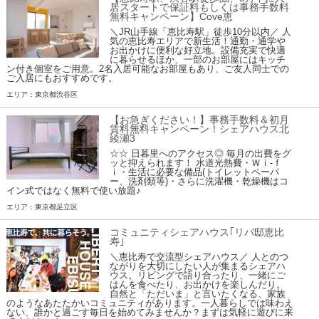
居スタートで保証料もしくは事務手数料
無料キャンペーン】Cove恵
＼JR山手線「恵比寿駅」徒歩10分以内／ 人
気の恵比寿エリアで新生活！通勤・通学や
お出かけに便利な好立地。設備充実で快適
に暮らせるほか、一部のお部屋にはキッチ
ン付き個室をご用意。2名入居可能なお部屋もあり、ご友人同士での
ご入居にもおすすめです。
エリア：東京都渋谷区
【お急ぎください！】事務手数料＆初月
賃料無料キャンペーン！シェアハウス北
綾瀬3
☆☆ 日暮里へのアクセス◎ 毎月の出費をグ
ッと抑えられます！ 水道光熱費・Ｗｉ-ｆ
ｉ・生活に必要な備品(トイレットペーパ
ー、洗剤類等)・さらに洗濯機・乾燥機はコ
イン式ではなく無料で使い放題♪
エリア：東京都足立区
コミュニティシェアハウス｢リバ邸恵比
寿｣
＼恵比寿で交流型シェアハウス／ 人とのつ
ながりを大切にしたい人が集まるシェアハ
ウス。リビングで語り合ったり、一緒にご
はんを食べたり、お出かけを楽しんだり。
自然と「ただいま」と言いたくなる、家族
のようなあたたかいコミュニティがあります。一人暮らしでは味わえ
ない、誰かと過ごす毎日を始めてみませんか？まずは気軽に遊びに来