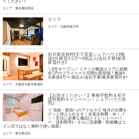
てください！
エリア：東京都目黒区
カリラ
エリア：大阪府枚方市
初月家賃無料❗️天下茶屋シェアハウス❗️難
波4分家賃3.5万〜❗️保証人/会社不要❗️家具
家電付き❗
＼8月オープン／ ミナミの難波エリアに総数
全7戸のプライベート空間が新登場！難波4
分家賃4万〜 保証人/会社不要/家具家電付き!
エリア：大阪府大阪市西成区
【お急ぎください！】事務手数料＆初月
賃料無料キャンペーン！シェアハウス赤
羽2
☆ 池袋・新宿へのアクセス◎ 毎月の出費を
グッと抑えられます！水道光熱費・Ｗｉ-ｆ
ｉ・生活に必要な備品(トイレットペーパ
ー、洗剤類等)・さらに洗濯機・乾燥機はコ
イン式ではなく無料で使い放題♪
エリア：東京都北区