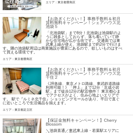
エリア：東京都豊島区
【お急ぎください！】事務手数料＆初月
賃料無料キャンペーン！シェアハウス北
池袋５
「北池袋駅」まで8分！北池袋は池袋駅のよ
うに雑多としておらず、落ち着いていて静
かな住宅地が広がる街です。 交通面では東
武東上線が使え、池袋駅まで約2分で行けま
す。隣の池袋駅周辺は商業施設が豊富にあるので、欲しいものはすべ
て買える環境です。
エリア：東京都豊島区
【お急ぎください！】事務手数料＆初月
賃料無料キャンペーン！シェアハウス北
千住２
《JR各線、東京メトロ路線、東武鉄道路線
利用可能！》「押上」まで12分「京成小岩
駅」まで徒歩12分の駅近物件！ 東京都心ま
でアクセスがよく、住み心地よいエリアで
す。 駅で『ルミネ北千住』ショッピングモールがあり、平日で直ぐ
に近いところで生活備品を揃えます。
エリア：東京都足立区
【保証金無料キャンペーン！】Cherry
Blossom
＼池袋直通／東武東上線・若葉駅エリアに