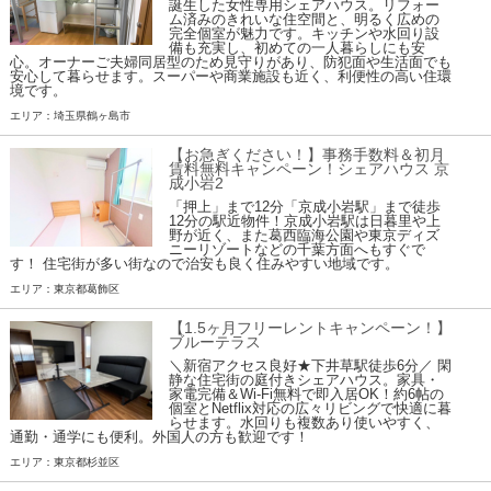
誕生した女性専用シェアハウス。リフォー
ム済みのきれいな住空間と、明るく広めの
完全個室が魅力です。キッチンや水回り設
備も充実し、初めての一人暮らしにも安
心。オーナーご夫婦同居型のため見守りがあり、防犯面や生活面でも
安心して暮らせます。スーパーや商業施設も近く、利便性の高い住環
境です。
エリア：埼玉県鶴ヶ島市
【お急ぎください！】事務手数料＆初月
賃料無料キャンペーン！シェアハウス 京
成小岩2
「押上」まで12分「京成小岩駅」まで徒歩
12分の駅近物件！京成小岩駅は日暮里や上
野が近く、また葛西臨海公園や東京ディズ
ニーリゾートなどの千葉方面へもすぐで
す！ 住宅街が多い街なので治安も良く住みやすい地域です。
エリア：東京都葛飾区
【1.5ヶ月フリーレントキャンペーン！】
ブルーテラス
＼新宿アクセス良好★下井草駅徒歩6分／ 閑
静な住宅街の庭付きシェアハウス。家具・
家電完備＆Wi-Fi無料で即入居OK！約6帖の
個室とNetflix対応の広々リビングで快適に暮
らせます。水回りも複数あり使いやすく、
通勤・通学にも便利。外国人の方も歓迎です！
エリア：東京都杉並区