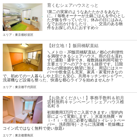
育くむシェアハウスとっと
\第二の実家のようなあたたかさをあなた
に。/ 毎晩オーナーが土鍋ごはんを中心とし
た夕飯を作っていたり、休みの日にはみん
なでお出かけをしたり、、、交流のある物
件をお探しの人におすすめ☆
エリア：東京都杉並区
【好立地！】飯田橋駅直結
＼メトロ・JR飯田橋駅直結／都心の利便性
を満喫できるシェアハウス。雨の日も濡れ
ずに通勤・通学でき、複数路線利用可能で
主要エリアへのアクセスも抜群です。11階
からの開放的な眺望に加え、周辺にはスー
パーや飲食店も充実。家具・家電付きなの
で、初めての一人暮らしや上京にも安心。共用キッチンやシャワー、
洗濯機など設備も整った、快適な都心ライフを始めませんか？
エリア：東京都千代田区
【お急ぎください！】事務手数料＆初月
賃料無料キャンペーン！シェアハウス椎
名町８
初期費用3万円でご入居できます♪（契約内
容によって変動します。）水道光熱費・Ｗ
ｉ-ｆｉ・生活に必要な備品(トイレットペー
パー、洗剤類等)・さらに洗濯機・乾燥機は
コイン式ではなく無料で使い放題♪
エリア：東京都豊島区