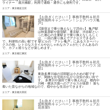
ライナー「扇大橋駅」利用で通勤・通学にも便利です。
エリア：東京都足立区
【お急ぎください！】事務手数料＆初月
賃料無料キャンペーン！シェアハウス亀
戸1
【新宿まで乗り換えなしで25分♪】 亀戸駅
は秋葉原駅や新宿駅、東京駅、渋谷駅とい
った都心の主要駅まで乗り換えなしもしく
は、一回の乗り換えでアクセスできるの
で、利便性の高い駅です 駅ビルの「アトレ亀戸」にあるスターバッ
クスの他、レトロなスタイルやおしゃれなカフェがたくさんあるの
で、カフェ巡りなどが楽しめます。
エリア：東京都江東区
【お急ぎください！】事務手数料＆初月
賃料無料キャンペーン！シェアハウス 沼
部1
東急多摩川線の沼部駅は小さめの駅です
が、閑静な住宅街が広がり治安の良い街で
す。 多摩川や蒲田で乗り換えれば、都内や
川崎・横浜方面へのアクセスが抜群！ 落ち
着いた昔ながらの地域なので、穏やかな生活ができます♪
エリア：東京都大田区
【お急ぎください！】事務手数料＆初月
賃料無料キャンペーン！アンドシェアお
花茶屋5