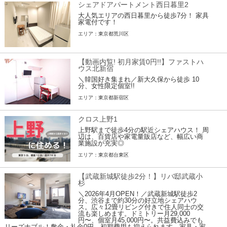
シェアドアパートメント西日暮里2
大人気エリアの西日暮里から徒歩7分！ 家具
家電付です！
エリア：東京都荒川区
【動画内覧! 初月家賃0円!!】ファストハ
ウス北新宿
＼韓国好き集まれ／新大久保から徒歩 10
分、女性限定個室!!
エリア：東京都新宿区
クロス上野1
上野駅まで徒歩4分の駅近シェアハウス！ 周
辺は、百貨店や家電量販店など、幅広い商
業施設が充実◎
エリア：東京都台東区
【武蔵新城駅徒歩2分！】リバ邸武蔵小
杉
＼2026年4月OPEN！／武蔵新城駅徒歩2
分、渋谷まで約30分の好立地シェアハウ
ス。広々12畳リビング付きで住人同士の交
流も楽しめます。ドミトリー月29,000
円〜、個室月45,000円〜。共益費込みでも
リーズナブル！敷金・礼金0円、初期費用も抑えられます。家具・家