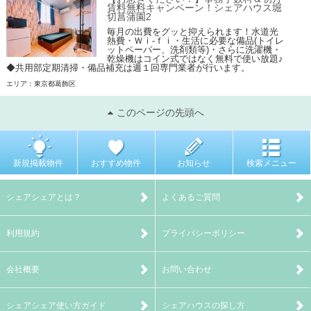
賃料無料キャンペーン！シェアハウス堀
切菖蒲園2
毎月の出費をグッと抑えられます！水道光
熱費・Ｗｉ-ｆｉ・生活に必要な備品(トイレ
ットペーパー、洗剤類等)・さらに洗濯機・
乾燥機はコイン式ではなく無料で使い放題♪
◆共用部定期清掃・備品補充は週１回専門業者が行います。
エリア：東京都葛飾区
このページの先頭へ
新規掲載物件
おすすめ物件
お知らせ
検索メニュー
シェアシェアとは？
よくあるご質問
利用規約
プライバシーポリシー
会社概要
お問い合わせ
シェアシェア使い方ガイド
シェアハウスの探し方