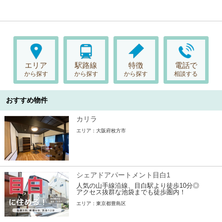
エリア
駅路線
特徴
電話で
から探す
から探す
から探す
相談する
おすすめ物件
カリラ
エリア：大阪府枚方市
シェアドアパートメント目白1
人気の山手線沿線、目白駅より徒歩10分◎
アクセス抜群な池袋までも徒歩圏内！
エリア：東京都豊島区