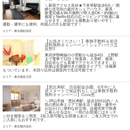
＼新宿アクセス良好★下井草駅徒歩6分／ 閑
静な住宅街の庭付きシェアハウス。家具・
家電完備＆Wi-Fi無料で即入居OK！約6帖の
個室とNetflix対応の広々リビングで快適に暮
らせます。水回りも複数あり使いやすく、
通勤・通学にも便利。外国人の方も歓迎です！
エリア：東京都杉並区
【お急ぎください！】事務手数料＆初月
賃料無料キャンペーン！シェアハウス五
反野3
東武伊勢崎線の小菅駅から徒歩4分、上野駅
まで電車で12分！秋葉原、人形町、銀座、
日比谷なども直通でアクセスできます。お
部屋は全室鍵付きの個室タイプで、冷蔵庫
もついています。水回り以外は個室内で生活可能です！
エリア：東京都足立区
【恵比寿駅、渋谷駅徒歩圏、8月中に入
居スタートで保証料もしくは事務手数料
無料キャンペーン】Cove恵
＼JR山手線「恵比寿駅」徒歩10分以内／ 人
気の恵比寿エリアで新生活！通勤・通学や
お出かけに便利な好立地。設備充実で快適
に暮らせるほか、一部のお部屋にはキッチ
ン付き個室をご用意。2名入居可能なお部屋もあり、ご友人同士での
ご入居にもおすすめです。
エリア：東京都渋谷区