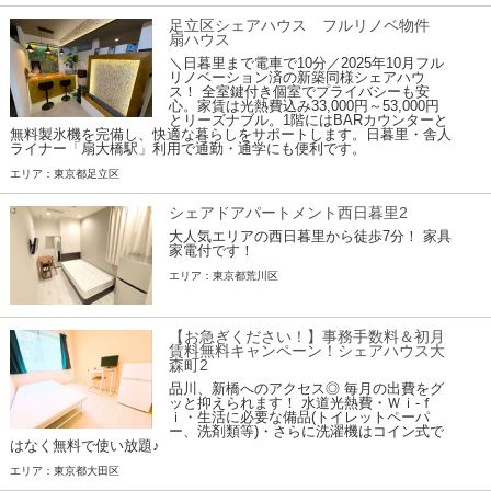
足立区シェアハウス フルリノベ物件
扇ハウス
＼日暮里まで電車で10分／2025年10月フル
リノベーション済の新築同様シェアハウ
ス！ 全室鍵付き個室でプライバシーも安
心。家賃は光熱費込み33,000円～53,000円
とリーズナブル。1階にはBARカウンターと
無料製氷機を完備し、快適な暮らしをサポートします。日暮里・舎人
ライナー「扇大橋駅」利用で通勤・通学にも便利です。
エリア：東京都足立区
シェアドアパートメント西日暮里2
大人気エリアの西日暮里から徒歩7分！ 家具
家電付です！
エリア：東京都荒川区
【お急ぎください！】事務手数料＆初月
賃料無料キャンペーン！シェアハウス大
森町2
品川、新橋へのアクセス◎ 毎月の出費をグ
ッと抑えられます！ 水道光熱費・Ｗｉ-ｆ
ｉ・生活に必要な備品(トイレットペーパ
ー、洗剤類等)・さらに洗濯機はコイン式で
はなく無料で使い放題♪
エリア：東京都大田区