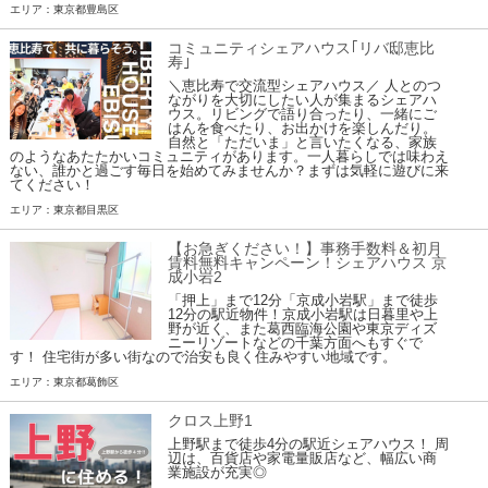
エリア：東京都豊島区
コミュニティシェアハウス｢リバ邸恵比
寿｣
＼恵比寿で交流型シェアハウス／ 人とのつ
ながりを大切にしたい人が集まるシェアハ
ウス。リビングで語り合ったり、一緒にご
はんを食べたり、お出かけを楽しんだり。
自然と「ただいま」と言いたくなる、家族
のようなあたたかいコミュニティがあります。一人暮らしでは味わえ
ない、誰かと過ごす毎日を始めてみませんか？まずは気軽に遊びに来
てください！
エリア：東京都目黒区
【お急ぎください！】事務手数料＆初月
賃料無料キャンペーン！シェアハウス 京
成小岩2
「押上」まで12分「京成小岩駅」まで徒歩
12分の駅近物件！京成小岩駅は日暮里や上
野が近く、また葛西臨海公園や東京ディズ
ニーリゾートなどの千葉方面へもすぐで
す！ 住宅街が多い街なので治安も良く住みやすい地域です。
エリア：東京都葛飾区
クロス上野1
上野駅まで徒歩4分の駅近シェアハウス！ 周
辺は、百貨店や家電量販店など、幅広い商
業施設が充実◎