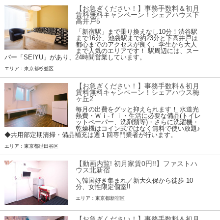
【お急ぎください！】事務手数料＆初月
賃料無料キャンペーン！シェアハウス下
高井戸5
「新宿駅」まで乗り換えなし10分！渋谷駅
まで16分、池袋駅まで約23分と下高井戸は
都心までのアクセスが良く、学生から大人
まで人気のエリアです！ 駅周辺には、スー
パー「SEIYU」があり、24時間営業しています。
エリア：東京都杉並区
【お急ぎください！】事務手数料＆初月
賃料無料キャンペーン！シェアハウス梅
ヶ丘2
毎月の出費をグッと抑えられます！ 水道光
熱費・Ｗｉ-ｆｉ・生活に必要な備品(トイレ
ットペーパー、洗剤類等)・さらに洗濯機・
乾燥機はコイン式ではなく無料で使い放題♪
◆共用部定期清掃・備品補充は週１回専門業者が行います。
エリア：東京都世田谷区
【動画内覧! 初月家賃0円!!】ファストハ
ウス北新宿
＼韓国好き集まれ／新大久保から徒歩 10
分、女性限定個室!!
エリア：東京都新宿区
【お急ぎください！】事務手数料＆初月