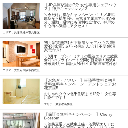
【JR兵庫駅徒歩7分 女性専用シェアハウ
ス】神戸キャナルハウス
＼今だけお得なキャンペーン中！！／JR兵
庫駅から徒歩7分、三宮まで電車でわずか6
分。通勤・通学にも便利な立地で、神戸の
中心街へ気軽にアクセス！
エリア：兵庫県神戸市兵庫区
初月家賃無料❗️天下茶屋シェアハウス❗️難
波4分家賃3.5万〜❗️保証人/会社不要❗️家具
家電付き❗
＼8月オープン／ ミナミの難波エリアに総数
全7戸のプライベート空間が新登場！難波4
分家賃4万〜 保証人/会社不要/家具家電付き!
エリア：大阪府大阪市西成区
【お急ぎください！】事務手数料＆初月
賃料無料キャンペーン！アンドシェアお
花茶屋5
おしゃれタウン北千住駅まで12分！ 女性専
用物件です！
エリア：東京都葛飾区
【保証金無料キャンペーン！】Cherry
Blossom
＼池袋直通／東武東上線・若葉駅エリアに
誕生した女性専用シェアハウス。リフォー