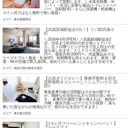
容によって変動します。）水道光熱費・Ｗ
ｉ-ｆｉ・生活に必要な備品(トイレットペー
パー、洗剤類等)・さらに洗濯機・乾燥機は
コイン式ではなく無料で使い放題♪
エリア：東京都豊島区
【武蔵新城駅徒歩2分！】リバ邸武蔵小
杉
＼2026年4月OPEN！／武蔵新城駅徒歩2
分、渋谷まで約30分の好立地シェアハウ
ス。広々12畳リビング付きで住人同士の交
流も楽しめます。ドミトリー月29,000
円〜、個室月45,000円〜。共益費込みでも
リーズナブル！敷金・礼金0円、初期費用も抑えられます。家具・家
電・Wi-Fi完備で即入居OK。初めての一人暮らしにもおすすめです。
エリア：神奈川県川崎市中原区
【お急ぎください！】事務手数料＆初月
賃料無料キャンペーン！シェアハウス 沼
部1
東急多摩川線の沼部駅は小さめの駅です
が、閑静な住宅街が広がり治安の良い街で
す。 多摩川や蒲田で乗り換えれば、都内や
川崎・横浜方面へのアクセスが抜群！ 落ち
着いた昔ながらの地域なので、穏やかな生活ができます♪
エリア：東京都大田区
【1.5ヶ月フリーレントキャンペーン！】
ブルーテラス