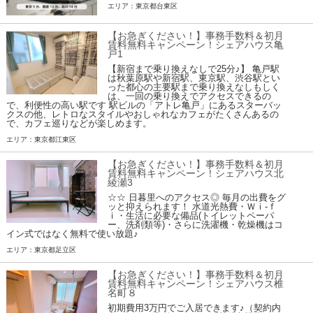
エリア：東京都台東区
【お急ぎください！】事務手数料＆初月
賃料無料キャンペーン！シェアハウス亀
戸1
【新宿まで乗り換えなしで25分♪】 亀戸駅
は秋葉原駅や新宿駅、東京駅、渋谷駅とい
った都心の主要駅まで乗り換えなしもしく
は、一回の乗り換えでアクセスできるの
で、利便性の高い駅です 駅ビルの「アトレ亀戸」にあるスターバッ
クスの他、レトロなスタイルやおしゃれなカフェがたくさんあるの
で、カフェ巡りなどが楽しめます。
エリア：東京都江東区
【お急ぎください！】事務手数料＆初月
賃料無料キャンペーン！シェアハウス北
綾瀬3
☆☆ 日暮里へのアクセス◎ 毎月の出費をグ
ッと抑えられます！ 水道光熱費・Ｗｉ-ｆ
ｉ・生活に必要な備品(トイレットペーパ
ー、洗剤類等)・さらに洗濯機・乾燥機はコ
イン式ではなく無料で使い放題♪
エリア：東京都足立区
【お急ぎください！】事務手数料＆初月
賃料無料キャンペーン！シェアハウス椎
名町８
初期費用3万円でご入居できます♪（契約内