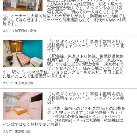
ム済みのきれいな住空間と、明るく広めの
完全個室が魅力です。キッチンや水回り設
備も充実し、初めての一人暮らしにも安
心。オーナーご夫婦同居型のため見守りがあり、防犯面や生活面でも
安心して暮らせます。スーパーや商業施設も近く、利便性の高い住環
境です。
エリア：埼玉県鶴ヶ島市
【お急ぎください！】事務手数料＆初月
賃料無料キャンペーン！シェアハウス北
千住２
《JR各線、東京メトロ路線、東武鉄道路線
利用可能！》「押上」まで12分「京成小岩
駅」まで徒歩12分の駅近物件！ 東京都心ま
でアクセスがよく、住み心地よいエリアで
す。 駅で『ルミネ北千住』ショッピングモールがあり、平日で直ぐ
に近いところで生活備品を揃えます。
エリア：東京都足立区
【お急ぎください！】事務手数料＆初月
賃料無料キャンペーン！シェアハウス赤
羽2
☆ 池袋・新宿へのアクセス◎ 毎月の出費を
グッと抑えられます！水道光熱費・Ｗｉ-ｆ
ｉ・生活に必要な備品(トイレットペーパ
ー、洗剤類等)・さらに洗濯機・乾燥機はコ
イン式ではなく無料で使い放題♪
エリア：東京都北区