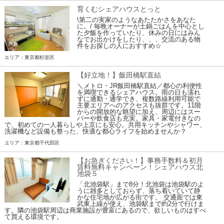
育くむシェアハウスとっと
\第二の実家のようなあたたかさをあなた
に。/ 毎晩オーナーが土鍋ごはんを中心とし
た夕飯を作っていたり、休みの日にはみん
なでお出かけをしたり、、、交流のある物
件をお探しの人におすすめ☆
エリア：東京都杉並区
【好立地！】飯田橋駅直結
＼メトロ・JR飯田橋駅直結／都心の利便性
を満喫できるシェアハウス。雨の日も濡れ
ずに通勤・通学でき、複数路線利用可能で
主要エリアへのアクセスも抜群です。11階
からの開放的な眺望に加え、周辺にはスー
パーや飲食店も充実。家具・家電付きなの
で、初めての一人暮らしや上京にも安心。共用キッチンやシャワー、
洗濯機など設備も整った、快適な都心ライフを始めませんか？
エリア：東京都千代田区
【お急ぎください！】事務手数料＆初月
賃料無料キャンペーン！シェアハウス北
池袋５
「北池袋駅」まで8分！北池袋は池袋駅のよ
うに雑多としておらず、落ち着いていて静
かな住宅地が広がる街です。 交通面では東
武東上線が使え、池袋駅まで約2分で行けま
す。隣の池袋駅周辺は商業施設が豊富にあるので、欲しいものはすべ
て買える環境です。