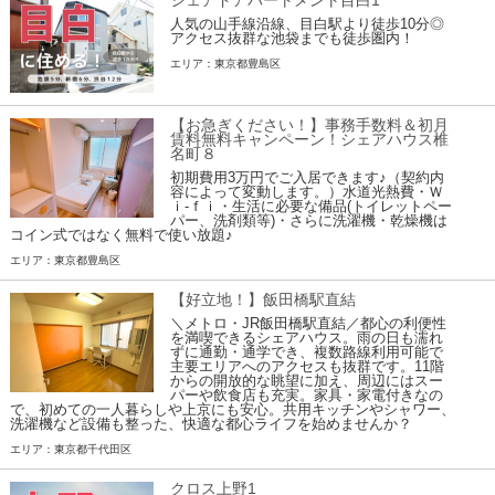
シェアドアパートメント目白1
人気の山手線沿線、目白駅より徒歩10分◎
アクセス抜群な池袋までも徒歩圏内！
エリア：東京都豊島区
【お急ぎください！】事務手数料＆初月
賃料無料キャンペーン！シェアハウス椎
名町８
初期費用3万円でご入居できます♪（契約内
容によって変動します。）水道光熱費・Ｗ
ｉ-ｆｉ・生活に必要な備品(トイレットペー
パー、洗剤類等)・さらに洗濯機・乾燥機は
コイン式ではなく無料で使い放題♪
エリア：東京都豊島区
【好立地！】飯田橋駅直結
＼メトロ・JR飯田橋駅直結／都心の利便性
を満喫できるシェアハウス。雨の日も濡れ
ずに通勤・通学でき、複数路線利用可能で
主要エリアへのアクセスも抜群です。11階
からの開放的な眺望に加え、周辺にはスー
パーや飲食店も充実。家具・家電付きなの
で、初めての一人暮らしや上京にも安心。共用キッチンやシャワー、
洗濯機など設備も整った、快適な都心ライフを始めませんか？
エリア：東京都千代田区
クロス上野1