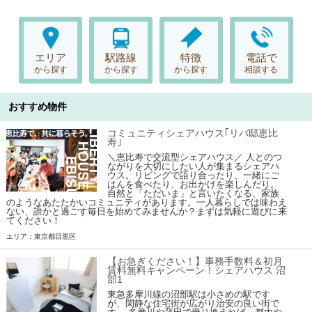
エリア
駅路線
特徴
電話で
から探す
から探す
から探す
相談する
おすすめ物件
コミュニティシェアハウス｢リバ邸恵比
寿｣
＼恵比寿で交流型シェアハウス／ 人とのつ
ながりを大切にしたい人が集まるシェアハ
ウス。リビングで語り合ったり、一緒にご
はんを食べたり、お出かけを楽しんだり。
自然と「ただいま」と言いたくなる、家族
のようなあたたかいコミュニティがあります。一人暮らしでは味わえ
ない、誰かと過ごす毎日を始めてみませんか？まずは気軽に遊びに来
てください！
エリア：東京都目黒区
【お急ぎください！】事務手数料＆初月
賃料無料キャンペーン！シェアハウス 沼
部1
東急多摩川線の沼部駅は小さめの駅です
が、閑静な住宅街が広がり治安の良い街で