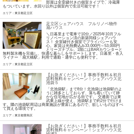
部屋は全室鍵付きの個室タイプで、冷蔵庫
もついています。水回り以外は個室内で生活可能です！
エリア：東京都足立区
足立区シェアハウス フルリノベ物件
扇ハウス
＼日暮里まで電車で10分／2025年10月フル
リノベーション済の新築同様シェアハウ
ス！ 全室鍵付き個室でプライバシーも安
心。家賃は光熱費込み33,000円～53,000円
とリーズナブル。1階にはBARカウンターと
無料製氷機を完備し、快適な暮らしをサポートします。日暮里・舎人
ライナー「扇大橋駅」利用で通勤・通学にも便利です。
エリア：東京都足立区
【お急ぎください！】事務手数料＆初月
賃料無料キャンペーン！シェアハウス北
池袋５
「北池袋駅」まで8分！北池袋は池袋駅のよ
うに雑多としておらず、落ち着いていて静
かな住宅地が広がる街です。 交通面では東
武東上線が使え、池袋駅まで約2分で行けま
す。隣の池袋駅周辺は商業施設が豊富にあるので、欲しいものはすべ
て買える環境です。
エリア：東京都豊島区
【お急ぎください！】事務手数料＆初月
賃料無料キャンペーン！シェアハウス北
綾瀬3