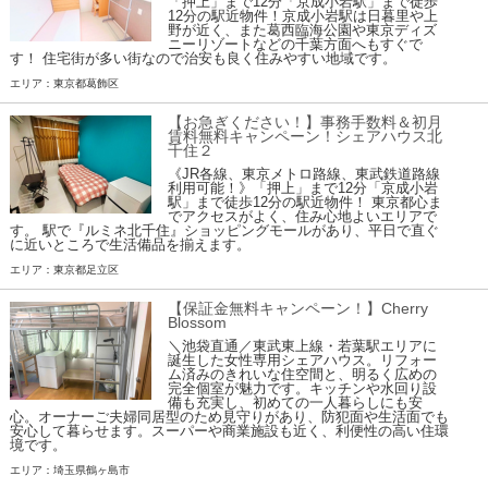
「押上」まで12分「京成小岩駅」まで徒歩
12分の駅近物件！京成小岩駅は日暮里や上
野が近く、また葛西臨海公園や東京ディズ
ニーリゾートなどの千葉方面へもすぐで
す！ 住宅街が多い街なので治安も良く住みやすい地域です。
エリア：東京都葛飾区
【お急ぎください！】事務手数料＆初月
賃料無料キャンペーン！シェアハウス北
千住２
《JR各線、東京メトロ路線、東武鉄道路線
利用可能！》「押上」まで12分「京成小岩
駅」まで徒歩12分の駅近物件！ 東京都心ま
でアクセスがよく、住み心地よいエリアで
す。 駅で『ルミネ北千住』ショッピングモールがあり、平日で直ぐ
に近いところで生活備品を揃えます。
エリア：東京都足立区
【保証金無料キャンペーン！】Cherry
Blossom
＼池袋直通／東武東上線・若葉駅エリアに
誕生した女性専用シェアハウス。リフォー
ム済みのきれいな住空間と、明るく広めの
完全個室が魅力です。キッチンや水回り設
備も充実し、初めての一人暮らしにも安
心。オーナーご夫婦同居型のため見守りがあり、防犯面や生活面でも
安心して暮らせます。スーパーや商業施設も近く、利便性の高い住環
境です。
エリア：埼玉県鶴ヶ島市