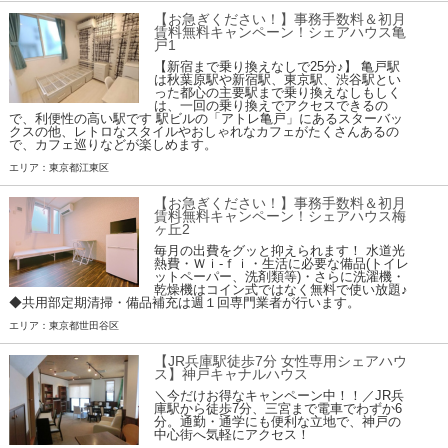
【お急ぎください！】事務手数料＆初月
賃料無料キャンペーン！シェアハウス亀
戸1
【新宿まで乗り換えなしで25分♪】 亀戸駅
は秋葉原駅や新宿駅、東京駅、渋谷駅とい
った都心の主要駅まで乗り換えなしもしく
は、一回の乗り換えでアクセスできるの
で、利便性の高い駅です 駅ビルの「アトレ亀戸」にあるスターバッ
クスの他、レトロなスタイルやおしゃれなカフェがたくさんあるの
で、カフェ巡りなどが楽しめます。
エリア：東京都江東区
【お急ぎください！】事務手数料＆初月
賃料無料キャンペーン！シェアハウス梅
ヶ丘2
毎月の出費をグッと抑えられます！ 水道光
熱費・Ｗｉ-ｆｉ・生活に必要な備品(トイレ
ットペーパー、洗剤類等)・さらに洗濯機・
乾燥機はコイン式ではなく無料で使い放題♪
◆共用部定期清掃・備品補充は週１回専門業者が行います。
エリア：東京都世田谷区
【JR兵庫駅徒歩7分 女性専用シェアハウ
ス】神戸キャナルハウス
＼今だけお得なキャンペーン中！！／JR兵
庫駅から徒歩7分、三宮まで電車でわずか6
分。通勤・通学にも便利な立地で、神戸の
中心街へ気軽にアクセス！