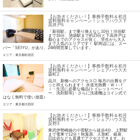
【お急ぎください！】事務手数料＆初月
賃料無料キャンペーン！シェアハウス下
高井戸5
「新宿駅」まで乗り換えなし10分！渋谷駅
まで16分、池袋駅まで約23分と下高井戸は
都心までのアクセスが良く、学生から大人
まで人気のエリアです！ 駅周辺には、スー
パー「SEIYU」があり、24時間営業しています。
エリア：東京都杉並区
【お急ぎください！】事務手数料＆初月
賃料無料キャンペーン！シェアハウス大
森町2
品川、新橋へのアクセス◎ 毎月の出費をグ
ッと抑えられます！ 水道光熱費・Ｗｉ-ｆ
ｉ・生活に必要な備品(トイレットペーパ
ー、洗剤類等)・さらに洗濯機はコイン式で
はなく無料で使い放題♪
エリア：東京都大田区
【お急ぎください！】事務手数料＆初月
賃料無料キャンペーン！シェアハウス五
反野3
東武伊勢崎線の小菅駅から徒歩4分、上野駅
まで電車で12分！秋葉原、人形町、銀座、
日比谷なども直通でアクセスできます。お