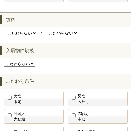
賃料
～
入居物件規模
こだわり条件
女性
男性
限定
入居可
外国人
20代が
大歓迎
中心