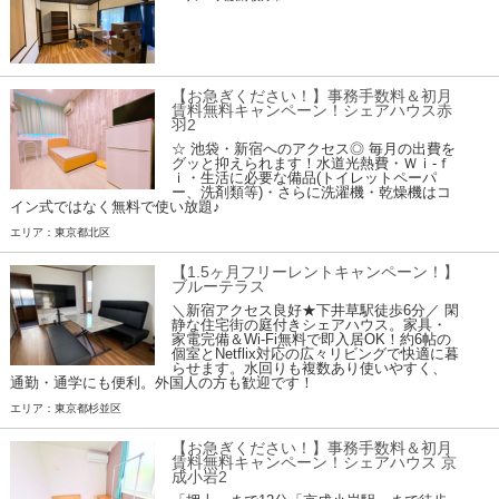
【お急ぎください！】事務手数料＆初月
賃料無料キャンペーン！シェアハウス赤
羽2
☆ 池袋・新宿へのアクセス◎ 毎月の出費を
グッと抑えられます！水道光熱費・Ｗｉ-ｆ
ｉ・生活に必要な備品(トイレットペーパ
ー、洗剤類等)・さらに洗濯機・乾燥機はコ
イン式ではなく無料で使い放題♪
エリア：東京都北区
【1.5ヶ月フリーレントキャンペーン！】
ブルーテラス
＼新宿アクセス良好★下井草駅徒歩6分／ 閑
静な住宅街の庭付きシェアハウス。家具・
家電完備＆Wi-Fi無料で即入居OK！約6帖の
個室とNetflix対応の広々リビングで快適に暮
らせます。水回りも複数あり使いやすく、
通勤・通学にも便利。外国人の方も歓迎です！
エリア：東京都杉並区
【お急ぎください！】事務手数料＆初月
賃料無料キャンペーン！シェアハウス 京
成小岩2