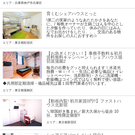
エリア：兵庫県神戸市兵庫区
育くむシェアハウスとっと
\第二の実家のようなあたたかさをあなた
に。/ 毎晩オーナーが土鍋ごはんを中心とし
た夕飯を作っていたり、休みの日にはみん
なでお出かけをしたり、、、交流のある物
件をお探しの人におすすめ☆
エリア：東京都杉並区
【お急ぎください！】事務手数料＆初月
賃料無料キャンペーン！シェアハウス堀
切菖蒲園2
毎月の出費をグッと抑えられます！水道光
熱費・Ｗｉ-ｆｉ・生活に必要な備品(トイレ
ットペーパー、洗剤類等)・さらに洗濯機・
乾燥機はコイン式ではなく無料で使い放題♪
◆共用部定期清掃・備品補充は週１回専門業者が行います。
エリア：東京都葛飾区
【動画内覧! 初月家賃0円!!】ファストハ
ウス北新宿
＼韓国好き集まれ／新大久保から徒歩 10
分、女性限定個室!!
エリア：東京都新宿区