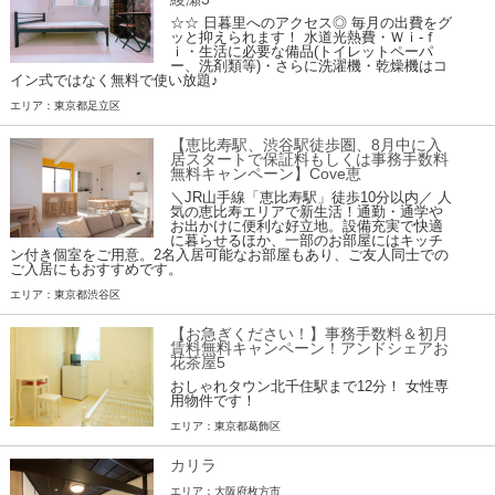
☆☆ 日暮里へのアクセス◎ 毎月の出費をグ
ッと抑えられます！ 水道光熱費・Ｗｉ-ｆ
ｉ・生活に必要な備品(トイレットペーパ
ー、洗剤類等)・さらに洗濯機・乾燥機はコ
イン式ではなく無料で使い放題♪
エリア：東京都足立区
【恵比寿駅、渋谷駅徒歩圏、8月中に入
居スタートで保証料もしくは事務手数料
無料キャンペーン】Cove恵
＼JR山手線「恵比寿駅」徒歩10分以内／ 人
気の恵比寿エリアで新生活！通勤・通学や
お出かけに便利な好立地。設備充実で快適
に暮らせるほか、一部のお部屋にはキッチ
ン付き個室をご用意。2名入居可能なお部屋もあり、ご友人同士での
ご入居にもおすすめです。
エリア：東京都渋谷区
【お急ぎください！】事務手数料＆初月
賃料無料キャンペーン！アンドシェアお
花茶屋5
おしゃれタウン北千住駅まで12分！ 女性専
用物件です！
エリア：東京都葛飾区
カリラ
エリア：大阪府枚方市