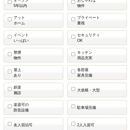
オープン
おしゃれな
5年以内
物件
アット
プライベート
ホーム
重視
イベント
セキュリティ
いっぱい
OK
禁煙
キッチン
物件
用品充実
屋上
各部屋
あり
家具完備
娯楽
大規模・大型
施設
楽器可の
駐車場完備
防音設備
友人宿泊可
2人入居可