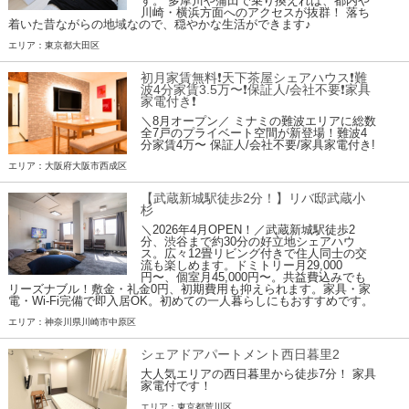
す。 多摩川や蒲田で乗り換えれば、都内や
川崎・横浜方面へのアクセスが抜群！ 落ち
着いた昔ながらの地域なので、穏やかな生活ができます♪
エリア：東京都大田区
初月家賃無料❗️天下茶屋シェアハウス❗️難
波4分家賃3.5万〜❗️保証人/会社不要❗️家具
家電付き❗
＼8月オープン／ ミナミの難波エリアに総数
全7戸のプライベート空間が新登場！難波4
分家賃4万〜 保証人/会社不要/家具家電付き!
エリア：大阪府大阪市西成区
【武蔵新城駅徒歩2分！】リバ邸武蔵小
杉
＼2026年4月OPEN！／武蔵新城駅徒歩2
分、渋谷まで約30分の好立地シェアハウ
ス。広々12畳リビング付きで住人同士の交
流も楽しめます。ドミトリー月29,000
円〜、個室月45,000円〜。共益費込みでも
リーズナブル！敷金・礼金0円、初期費用も抑えられます。家具・家
電・Wi-Fi完備で即入居OK。初めての一人暮らしにもおすすめです。
エリア：神奈川県川崎市中原区
シェアドアパートメント西日暮里2
大人気エリアの西日暮里から徒歩7分！ 家具
家電付です！
エリア：東京都荒川区