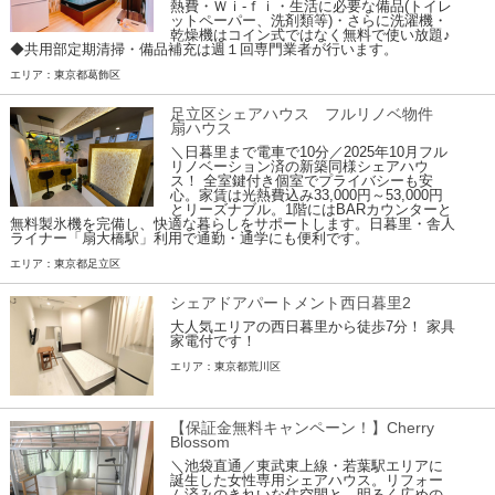
熱費・Ｗｉ-ｆｉ・生活に必要な備品(トイレ
ットペーパー、洗剤類等)・さらに洗濯機・
乾燥機はコイン式ではなく無料で使い放題♪
◆共用部定期清掃・備品補充は週１回専門業者が行います。
エリア：東京都葛飾区
足立区シェアハウス フルリノベ物件
扇ハウス
＼日暮里まで電車で10分／2025年10月フル
リノベーション済の新築同様シェアハウ
ス！ 全室鍵付き個室でプライバシーも安
心。家賃は光熱費込み33,000円～53,000円
とリーズナブル。1階にはBARカウンターと
無料製氷機を完備し、快適な暮らしをサポートします。日暮里・舎人
ライナー「扇大橋駅」利用で通勤・通学にも便利です。
エリア：東京都足立区
シェアドアパートメント西日暮里2
大人気エリアの西日暮里から徒歩7分！ 家具
家電付です！
エリア：東京都荒川区
【保証金無料キャンペーン！】Cherry
Blossom
＼池袋直通／東武東上線・若葉駅エリアに
誕生した女性専用シェアハウス。リフォー
ム済みのきれいな住空間と、明るく広めの