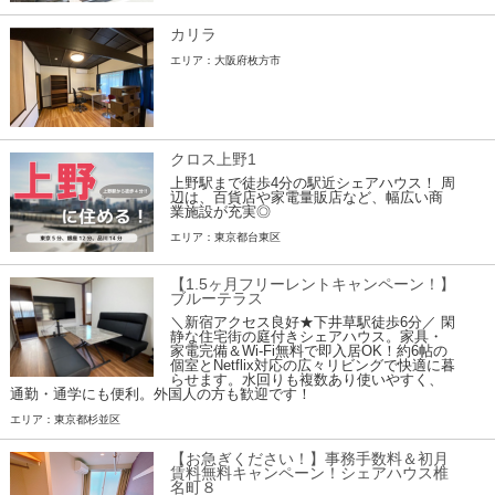
カリラ
エリア：大阪府枚方市
クロス上野1
上野駅まで徒歩4分の駅近シェアハウス！ 周
辺は、百貨店や家電量販店など、幅広い商
業施設が充実◎
エリア：東京都台東区
【1.5ヶ月フリーレントキャンペーン！】
ブルーテラス
＼新宿アクセス良好★下井草駅徒歩6分／ 閑
静な住宅街の庭付きシェアハウス。家具・
家電完備＆Wi-Fi無料で即入居OK！約6帖の
個室とNetflix対応の広々リビングで快適に暮
らせます。水回りも複数あり使いやすく、
通勤・通学にも便利。外国人の方も歓迎です！
エリア：東京都杉並区
【お急ぎください！】事務手数料＆初月
賃料無料キャンペーン！シェアハウス椎
名町８