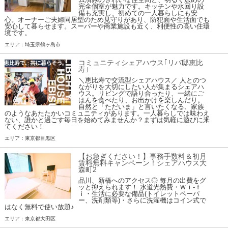
完全個室が魅力です。キッチンや水回り設
備も充実し、初めての一人暮らしにも安
心。オーナーご夫婦同居型のため見守りがあり、防犯面や生活面でも
安心して暮らせます。スーパーや商業施設も近く、利便性の高い住環
境です。
エリア：埼玉県鶴ヶ島市
コミュニティシェアハウス｢リバ邸恵比
寿｣
＼恵比寿で交流型シェアハウス／ 人とのつ
ながりを大切にしたい人が集まるシェアハ
ウス。リビングで語り合ったり、一緒にご
はんを食べたり、お出かけを楽しんだり。
自然と「ただいま」と言いたくなる、家族
のようなあたたかいコミュニティがあります。一人暮らしでは味わえ
ない、誰かと過ごす毎日を始めてみませんか？まずは気軽に遊びに来
てください！
エリア：東京都目黒区
【お急ぎください！】事務手数料＆初月
賃料無料キャンペーン！シェアハウス大
森町2
品川、新橋へのアクセス◎ 毎月の出費をグ
ッと抑えられます！ 水道光熱費・Ｗｉ-ｆ
ｉ・生活に必要な備品(トイレットペーパ
ー、洗剤類等)・さらに洗濯機はコイン式で
はなく無料で使い放題♪
エリア：東京都大田区