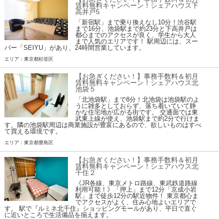
賃料無料キャンペーン！シェアハウス下
高井戸5
「新宿駅」まで乗り換えなし10分！渋谷駅
まで16分、池袋駅まで約23分と下高井戸は
都心までのアクセスが良く、学生から大人
まで人気のエリアです！ 駅周辺には、スー
パー「SEIYU」があり、24時間営業しています。
エリア：東京都杉並区
【お急ぎください！】事務手数料＆初月
賃料無料キャンペーン！シェアハウス北
池袋５
「北池袋駅」まで8分！北池袋は池袋駅のよ
うに雑多としておらず、落ち着いていて静
かな住宅地が広がる街です。 交通面では東
武東上線が使え、池袋駅まで約2分で行けま
す。隣の池袋駅周辺は商業施設が豊富にあるので、欲しいものはすべ
て買える環境です。
エリア：東京都豊島区
【お急ぎください！】事務手数料＆初月
賃料無料キャンペーン！シェアハウス北
千住２
《JR各線、東京メトロ路線、東武鉄道路線
利用可能！》「押上」まで12分「京成小岩
駅」まで徒歩12分の駅近物件！ 東京都心ま
でアクセスがよく、住み心地よいエリアで
す。 駅で『ルミネ北千住』ショッピングモールがあり、平日で直ぐ
に近いところで生活備品を揃えます。