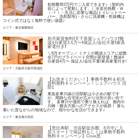
初期費用3万円でご入居できます♪（契約内
容によって変動します。）水道光熱費・Ｗ
ｉ-ｆｉ・生活に必要な備品(トイレットペー
パー、洗剤類等)・さらに洗濯機・乾燥機は
コイン式ではなく無料で使い放題♪
エリア：東京都豊島区
初月家賃無料❗️天下茶屋シェアハウス❗️難
波4分家賃3.5万〜❗️保証人/会社不要❗️家具
家電付き❗
＼8月オープン／ ミナミの難波エリアに総数
全7戸のプライベート空間が新登場！難波4
分家賃4万〜 保証人/会社不要/家具家電付き!
エリア：大阪府大阪市西成区
【お急ぎください！】事務手数料＆初月
賃料無料キャンペーン！シェアハウス 沼
部1
東急多摩川線の沼部駅は小さめの駅です
が、閑静な住宅街が広がり治安の良い街で
す。 多摩川や蒲田で乗り換えれば、都内や
川崎・横浜方面へのアクセスが抜群！ 落ち
着いた昔ながらの地域なので、穏やかな生活ができます♪
エリア：東京都大田区
【恵比寿駅、渋谷駅徒歩圏、8月中に入
居スタートで保証料もしくは事務手数料
無料キャンペーン】Cove恵