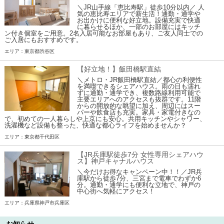
＼JR山手線「恵比寿駅」徒歩10分以内／ 人
気の恵比寿エリアで新生活！通勤・通学や
お出かけに便利な好立地。設備充実で快適
に暮らせるほか、一部のお部屋にはキッチ
ン付き個室をご用意。2名入居可能なお部屋もあり、ご友人同士での
ご入居にもおすすめです。
エリア：東京都渋谷区
【好立地！】飯田橋駅直結
＼メトロ・JR飯田橋駅直結／都心の利便性
を満喫できるシェアハウス。雨の日も濡れ
ずに通勤・通学でき、複数路線利用可能で
主要エリアへのアクセスも抜群です。11階
からの開放的な眺望に加え、周辺にはスー
パーや飲食店も充実。家具・家電付きなの
で、初めての一人暮らしや上京にも安心。共用キッチンやシャワー、
洗濯機など設備も整った、快適な都心ライフを始めませんか？
エリア：東京都千代田区
【JR兵庫駅徒歩7分 女性専用シェアハウ
ス】神戸キャナルハウス
＼今だけお得なキャンペーン中！！／JR兵
庫駅から徒歩7分、三宮まで電車でわずか6
分。通勤・通学にも便利な立地で、神戸の
中心街へ気軽にアクセス！
エリア：兵庫県神戸市兵庫区