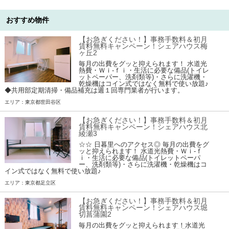
おすすめ物件
【お急ぎください！】事務手数料＆初月
賃料無料キャンペーン！シェアハウス梅
ヶ丘2
毎月の出費をグッと抑えられます！ 水道光
熱費・Ｗｉ-ｆｉ・生活に必要な備品(トイレ
ットペーパー、洗剤類等)・さらに洗濯機・
乾燥機はコイン式ではなく無料で使い放題♪
◆共用部定期清掃・備品補充は週１回専門業者が行います。
エリア：東京都世田谷区
【お急ぎください！】事務手数料＆初月
賃料無料キャンペーン！シェアハウス北
綾瀬3
☆☆ 日暮里へのアクセス◎ 毎月の出費をグ
ッと抑えられます！ 水道光熱費・Ｗｉ-ｆ
ｉ・生活に必要な備品(トイレットペーパ
ー、洗剤類等)・さらに洗濯機・乾燥機はコ
イン式ではなく無料で使い放題♪
エリア：東京都足立区
【お急ぎください！】事務手数料＆初月
賃料無料キャンペーン！シェアハウス堀
切菖蒲園2
毎月の出費をグッと抑えられます！水道光