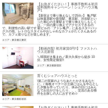
【お急ぎください！】事務手数料＆初月
賃料無料キャンペーン！シェアハウス亀
戸1
【新宿まで乗り換えなしで25分♪】 亀戸駅
は秋葉原駅や新宿駅、東京駅、渋谷駅とい
った都心の主要駅まで乗り換えなしもしく
は、一回の乗り換えでアクセスできるの
で、利便性の高い駅です 駅ビルの「アトレ亀戸」にあるスターバッ
クスの他、レトロなスタイルやおしゃれなカフェがたくさんあるの
で、カフェ巡りなどが楽しめます。
エリア：東京都江東区
【動画内覧! 初月家賃0円!!】ファストハ
ウス北新宿
＼韓国好き集まれ／新大久保から徒歩 10
分、女性限定個室!!
エリア：東京都新宿区
育くむシェアハウスとっと
\第二の実家のようなあたたかさをあなた
に。/ 毎晩オーナーが土鍋ごはんを中心とし
た夕飯を作っていたり、休みの日にはみん
なでお出かけをしたり、、、交流のある物
件をお探しの人におすすめ☆
エリア：東京都杉並区
【お急ぎください！】事務手数料＆初月