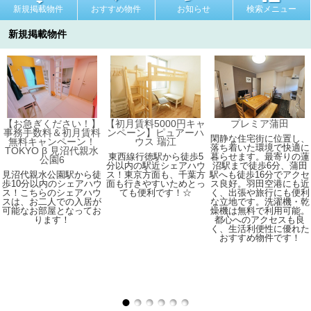
新規掲載物件
おすすめ物件
お知らせ
検索メニュー
新規掲載物件
【お急ぎください！】
【初月賃料5000円キャ
プレミア蒲田
事務手数料＆初月賃料
ンペーン】ピュアーハ
閑静な住宅街に位置し、
無料キャンペーン！
ウス 瑞江
落ち着いた環境で快適に
TOKYO β 見沼代親水
東西線行徳駅から徒歩5
暮らせます。最寄りの蓮
公園6
分以内の駅近シェアハウ
沼駅まで徒歩6分、蒲田
見沼代親水公園駅から徒
ス！東京方面も、千葉方
駅へも徒歩16分でアクセ
歩10分以内のシェアハウ
面も行きやすいためとっ
ス良好。羽田空港にも近
ス！こちらのシェアハウ
ても便利です！☆
く、出張や旅行にも便利
スは、お二人での入居が
な立地です。洗濯機・乾
可能なお部屋となってお
燥機は無料で利用可能。
ります！
都心へのアクセスも良
く、生活利便性に優れた
おすすめ物件です！