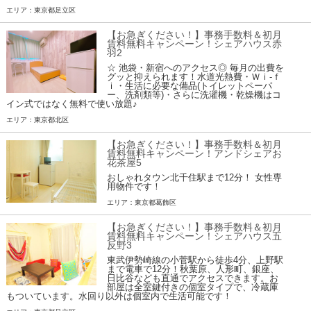
エリア：東京都足立区
【お急ぎください！】事務手数料＆初月
賃料無料キャンペーン！シェアハウス赤
羽2
☆ 池袋・新宿へのアクセス◎ 毎月の出費を
グッと抑えられます！水道光熱費・Ｗｉ-ｆ
ｉ・生活に必要な備品(トイレットペーパ
ー、洗剤類等)・さらに洗濯機・乾燥機はコ
イン式ではなく無料で使い放題♪
エリア：東京都北区
【お急ぎください！】事務手数料＆初月
賃料無料キャンペーン！アンドシェアお
花茶屋5
おしゃれタウン北千住駅まで12分！ 女性専
用物件です！
エリア：東京都葛飾区
【お急ぎください！】事務手数料＆初月
賃料無料キャンペーン！シェアハウス五
反野3
東武伊勢崎線の小菅駅から徒歩4分、上野駅
まで電車で12分！秋葉原、人形町、銀座、
日比谷なども直通でアクセスできます。お
部屋は全室鍵付きの個室タイプで、冷蔵庫
もついています。水回り以外は個室内で生活可能です！