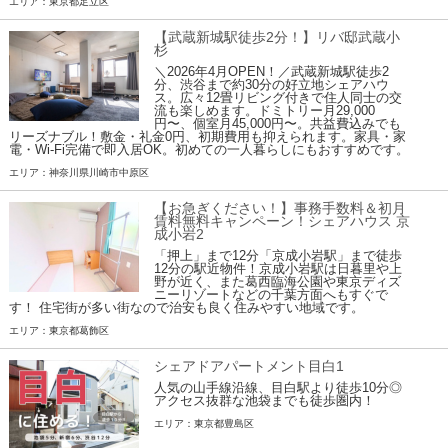
エリア：東京都足立区
【武蔵新城駅徒歩2分！】リバ邸武蔵小
杉
＼2026年4月OPEN！／武蔵新城駅徒歩2
分、渋谷まで約30分の好立地シェアハウ
ス。広々12畳リビング付きで住人同士の交
流も楽しめます。ドミトリー月29,000
円〜、個室月45,000円〜。共益費込みでも
リーズナブル！敷金・礼金0円、初期費用も抑えられます。家具・家
電・Wi-Fi完備で即入居OK。初めての一人暮らしにもおすすめです。
エリア：神奈川県川崎市中原区
【お急ぎください！】事務手数料＆初月
賃料無料キャンペーン！シェアハウス 京
成小岩2
「押上」まで12分「京成小岩駅」まで徒歩
12分の駅近物件！京成小岩駅は日暮里や上
野が近く、また葛西臨海公園や東京ディズ
ニーリゾートなどの千葉方面へもすぐで
す！ 住宅街が多い街なので治安も良く住みやすい地域です。
エリア：東京都葛飾区
シェアドアパートメント目白1
人気の山手線沿線、目白駅より徒歩10分◎
アクセス抜群な池袋までも徒歩圏内！
エリア：東京都豊島区