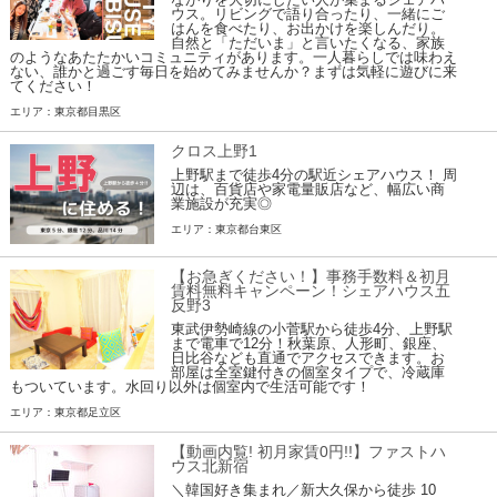
ウス。リビングで語り合ったり、一緒にご
はんを食べたり、お出かけを楽しんだり。
自然と「ただいま」と言いたくなる、家族
のようなあたたかいコミュニティがあります。一人暮らしでは味わえ
ない、誰かと過ごす毎日を始めてみませんか？まずは気軽に遊びに来
てください！
エリア：東京都目黒区
クロス上野1
上野駅まで徒歩4分の駅近シェアハウス！ 周
辺は、百貨店や家電量販店など、幅広い商
業施設が充実◎
エリア：東京都台東区
【お急ぎください！】事務手数料＆初月
賃料無料キャンペーン！シェアハウス五
反野3
東武伊勢崎線の小菅駅から徒歩4分、上野駅
まで電車で12分！秋葉原、人形町、銀座、
日比谷なども直通でアクセスできます。お
部屋は全室鍵付きの個室タイプで、冷蔵庫
もついています。水回り以外は個室内で生活可能です！
エリア：東京都足立区
【動画内覧! 初月家賃0円!!】ファストハ
ウス北新宿
＼韓国好き集まれ／新大久保から徒歩 10