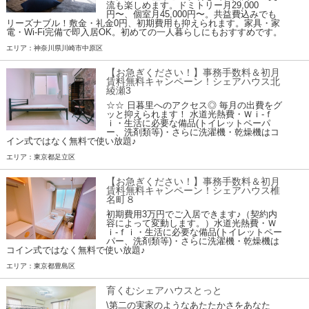
流も楽しめます。ドミトリー月29,000
円〜、個室月45,000円〜。共益費込みでも
リーズナブル！敷金・礼金0円、初期費用も抑えられます。家具・家
電・Wi-Fi完備で即入居OK。初めての一人暮らしにもおすすめです。
エリア：神奈川県川崎市中原区
【お急ぎください！】事務手数料＆初月
賃料無料キャンペーン！シェアハウス北
綾瀬3
☆☆ 日暮里へのアクセス◎ 毎月の出費をグ
ッと抑えられます！ 水道光熱費・Ｗｉ-ｆ
ｉ・生活に必要な備品(トイレットペーパ
ー、洗剤類等)・さらに洗濯機・乾燥機はコ
イン式ではなく無料で使い放題♪
エリア：東京都足立区
【お急ぎください！】事務手数料＆初月
賃料無料キャンペーン！シェアハウス椎
名町８
初期費用3万円でご入居できます♪（契約内
容によって変動します。）水道光熱費・Ｗ
ｉ-ｆｉ・生活に必要な備品(トイレットペー
パー、洗剤類等)・さらに洗濯機・乾燥機は
コイン式ではなく無料で使い放題♪
エリア：東京都豊島区
育くむシェアハウスとっと
\第二の実家のようなあたたかさをあなた