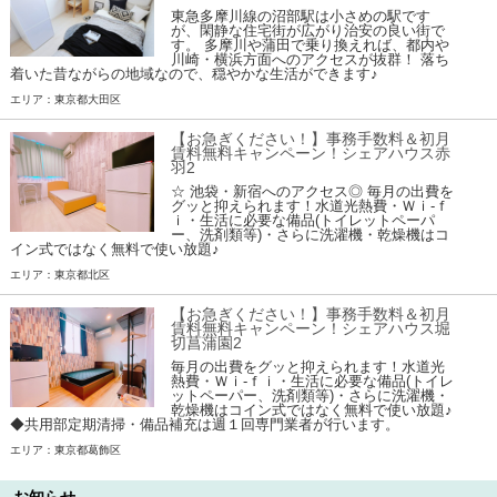
東急多摩川線の沼部駅は小さめの駅です
が、閑静な住宅街が広がり治安の良い街で
す。 多摩川や蒲田で乗り換えれば、都内や
川崎・横浜方面へのアクセスが抜群！ 落ち
着いた昔ながらの地域なので、穏やかな生活ができます♪
エリア：東京都大田区
【お急ぎください！】事務手数料＆初月
賃料無料キャンペーン！シェアハウス赤
羽2
☆ 池袋・新宿へのアクセス◎ 毎月の出費を
グッと抑えられます！水道光熱費・Ｗｉ-ｆ
ｉ・生活に必要な備品(トイレットペーパ
ー、洗剤類等)・さらに洗濯機・乾燥機はコ
イン式ではなく無料で使い放題♪
エリア：東京都北区
【お急ぎください！】事務手数料＆初月
賃料無料キャンペーン！シェアハウス堀
切菖蒲園2
毎月の出費をグッと抑えられます！水道光
熱費・Ｗｉ-ｆｉ・生活に必要な備品(トイレ
ットペーパー、洗剤類等)・さらに洗濯機・
乾燥機はコイン式ではなく無料で使い放題♪
◆共用部定期清掃・備品補充は週１回専門業者が行います。
エリア：東京都葛飾区