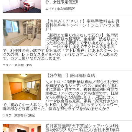
分、女性限定個室!!
エリア：東京都新宿区
【お急ぎください！】事務手数料＆初月
賃料無料キャンペーン！シェアハウス亀
戸1
【新宿まで乗り換えなしで25分♪】 亀戸駅
は秋葉原駅や新宿駅、東京駅、渋谷駅とい
った都心の主要駅まで乗り換えなしもしく
は、一回の乗り換えでアクセスできるの
で、利便性の高い駅です 駅ビルの「アトレ亀戸」にあるスターバッ
クスの他、レトロなスタイルやおしゃれなカフェがたくさんあるの
で、カフェ巡りなどが楽しめます。
エリア：東京都江東区
【好立地！】飯田橋駅直結
＼メトロ・JR飯田橋駅直結／都心の利便性
を満喫できるシェアハウス。雨の日も濡れ
ずに通勤・通学でき、複数路線利用可能で
主要エリアへのアクセスも抜群です。11階
からの開放的な眺望に加え、周辺にはスー
パーや飲食店も充実。家具・家電付きなの
で、初めての一人暮らしや上京にも安心。共用キッチンやシャワー、
洗濯機など設備も整った、快適な都心ライフを始めませんか？
エリア：東京都千代田区
初月家賃無料❗️天下茶屋シェアハウス❗️難
波4分家賃3.5万〜❗️保証人/会社不要❗️家具