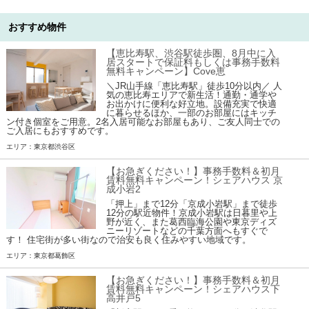
おすすめ物件
【恵比寿駅、渋谷駅徒歩圏、8月中に入
居スタートで保証料もしくは事務手数料
無料キャンペーン】Cove恵
＼JR山手線「恵比寿駅」徒歩10分以内／ 人
気の恵比寿エリアで新生活！通勤・通学や
お出かけに便利な好立地。設備充実で快適
に暮らせるほか、一部のお部屋にはキッチ
ン付き個室をご用意。2名入居可能なお部屋もあり、ご友人同士での
ご入居にもおすすめです。
エリア：東京都渋谷区
【お急ぎください！】事務手数料＆初月
賃料無料キャンペーン！シェアハウス 京
成小岩2
「押上」まで12分「京成小岩駅」まで徒歩
12分の駅近物件！京成小岩駅は日暮里や上
野が近く、また葛西臨海公園や東京ディズ
ニーリゾートなどの千葉方面へもすぐで
す！ 住宅街が多い街なので治安も良く住みやすい地域です。
エリア：東京都葛飾区
【お急ぎください！】事務手数料＆初月
賃料無料キャンペーン！シェアハウス下
高井戸5