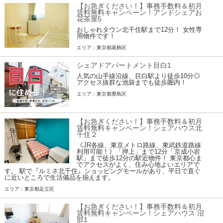
【お急ぎください！】事務手数料＆初月
賃料無料キャンペーン！アンドシェアお
花茶屋5
おしゃれタウン北千住駅まで12分！ 女性専
用物件です！
エリア：東京都葛飾区
シェアドアパートメント目白1
人気の山手線沿線、目白駅より徒歩10分◎
アクセス抜群な池袋までも徒歩圏内！
エリア：東京都豊島区
【お急ぎください！】事務手数料＆初月
賃料無料キャンペーン！シェアハウス北
千住２
《JR各線、東京メトロ路線、東武鉄道路線
利用可能！》「押上」まで12分「京成小岩
駅」まで徒歩12分の駅近物件！ 東京都心ま
でアクセスがよく、住み心地よいエリアで
す。 駅で『ルミネ北千住』ショッピングモールがあり、平日で直ぐ
に近いところで生活備品を揃えます。
エリア：東京都足立区
【お急ぎください！】事務手数料＆初月
賃料無料キャンペーン！シェアハウス 沼
部1