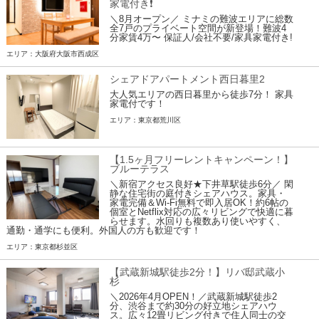
家電付き❗
＼8月オープン／ ミナミの難波エリアに総数
全7戸のプライベート空間が新登場！難波4
分家賃4万〜 保証人/会社不要/家具家電付き!
エリア：大阪府大阪市西成区
シェアドアパートメント西日暮里2
大人気エリアの西日暮里から徒歩7分！ 家具
家電付です！
エリア：東京都荒川区
【1.5ヶ月フリーレントキャンペーン！】
ブルーテラス
＼新宿アクセス良好★下井草駅徒歩6分／ 閑
静な住宅街の庭付きシェアハウス。家具・
家電完備＆Wi-Fi無料で即入居OK！約6帖の
個室とNetflix対応の広々リビングで快適に暮
らせます。水回りも複数あり使いやすく、
通勤・通学にも便利。外国人の方も歓迎です！
エリア：東京都杉並区
【武蔵新城駅徒歩2分！】リバ邸武蔵小
杉
＼2026年4月OPEN！／武蔵新城駅徒歩2
分、渋谷まで約30分の好立地シェアハウ
ス。広々12畳リビング付きで住人同士の交