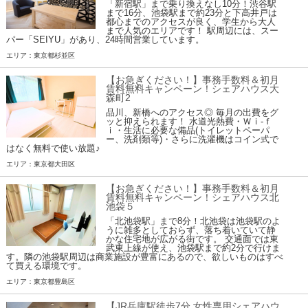
「新宿駅」まで乗り換えなし10分！渋谷駅
まで16分、池袋駅まで約23分と下高井戸は
都心までのアクセスが良く、学生から大人
まで人気のエリアです！ 駅周辺には、スー
パー「SEIYU」があり、24時間営業しています。
エリア：東京都杉並区
【お急ぎください！】事務手数料＆初月
賃料無料キャンペーン！シェアハウス大
森町2
品川、新橋へのアクセス◎ 毎月の出費をグ
ッと抑えられます！ 水道光熱費・Ｗｉ-ｆ
ｉ・生活に必要な備品(トイレットペーパ
ー、洗剤類等)・さらに洗濯機はコイン式で
はなく無料で使い放題♪
エリア：東京都大田区
【お急ぎください！】事務手数料＆初月
賃料無料キャンペーン！シェアハウス北
池袋５
「北池袋駅」まで8分！北池袋は池袋駅のよ
うに雑多としておらず、落ち着いていて静
かな住宅地が広がる街です。 交通面では東
武東上線が使え、池袋駅まで約2分で行けま
す。隣の池袋駅周辺は商業施設が豊富にあるので、欲しいものはすべ
て買える環境です。
エリア：東京都豊島区
【JR兵庫駅徒歩7分 女性専用シェアハウ