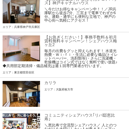
ス】神戸キャナルハウス
＼今だけお得なキャンペーン中！！／JR兵
庫駅から徒歩7分、三宮まで電車でわずか6
分。通勤・通学にも便利な立地で、神戸の
中心街へ気軽にアクセス！
エリア：兵庫県神戸市兵庫区
【お急ぎください！】事務手数料＆初月
賃料無料キャンペーン！シェアハウス梅
ヶ丘2
毎月の出費をグッと抑えられます！ 水道光
熱費・Ｗｉ-ｆｉ・生活に必要な備品(トイレ
ットペーパー、洗剤類等)・さらに洗濯機・
乾燥機はコイン式ではなく無料で使い放題♪
◆共用部定期清掃・備品補充は週１回専門業者が行います。
エリア：東京都世田谷区
カリラ
エリア：大阪府枚方市
コミュニティシェアハウス｢リバ邸恵比
寿｣
＼恵比寿で交流型シェアハウス／ 人とのつ
ながりを大切にしたい人が集まるシェアハ