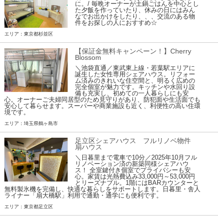
に。/ 毎晩オーナーが土鍋ごはんを中心とし
た夕飯を作っていたり、休みの日にはみん
なでお出かけをしたり、、、交流のある物
件をお探しの人におすすめ☆
エリア：東京都杉並区
【保証金無料キャンペーン！】Cherry
Blossom
＼池袋直通／東武東上線・若葉駅エリアに
誕生した女性専用シェアハウス。リフォー
ム済みのきれいな住空間と、明るく広めの
完全個室が魅力です。キッチンや水回り設
備も充実し、初めての一人暮らしにも安
心。オーナーご夫婦同居型のため見守りがあり、防犯面や生活面でも
安心して暮らせます。スーパーや商業施設も近く、利便性の高い住環
境です。
エリア：埼玉県鶴ヶ島市
足立区シェアハウス フルリノベ物件
扇ハウス
＼日暮里まで電車で10分／2025年10月フル
リノベーション済の新築同様シェアハウ
ス！ 全室鍵付き個室でプライバシーも安
心。家賃は光熱費込み33,000円～53,000円
とリーズナブル。1階にはBARカウンターと
無料製氷機を完備し、快適な暮らしをサポートします。日暮里・舎人
ライナー「扇大橋駅」利用で通勤・通学にも便利です。
エリア：東京都足立区