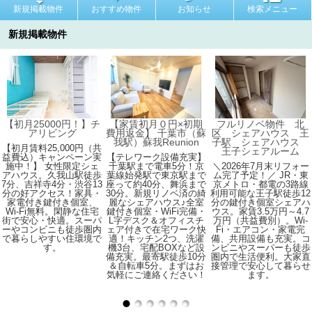
新規掲載物件
おすすめ物件
お知らせ
検索メニュー
新規掲載物件
【初月25000円！】チ
【家賃初月０円×初期
フルリノベ物件 北
アリビング
費用返金】 千葉市（蘇
区 シェアハウス 王
我駅）蘇我Reunion
子駅 シェアハウス
【初月賃料25,000円（共
王子シェアルーム
益費込）キャンペーン実
【テレワーク設備充実】
施中！】 女性限定シェ
千葉駅まで電車5分！京
＼2026年7月末リフォー
アハウス。久我山駅徒歩
葉線始発駅で東京駅まで
ム完了予定！／ JR・東
7分、吉祥寺4分・渋谷13
座って約40分、舞浜まで
京メトロ・都電の3路線
分の好アクセス！家具・
30分。新規リノベ済の綺
利用可能な王子駅徒歩12
家電付き鍵付き個室、
麗なシェアハウス♪全室
分の鍵付き個室シェアハ
Wi-Fi無料。閑静な住宅
鍵付き個室・WiFi完備・
ウス。家賃3.5万円～4.7
街で安心・快適。スーパ
L字デスク＆オフィスチ
万円（共益費別）。Wi-
ーやコンビニも徒歩圏内
ェア付きで在宅ワーク快
Fi・エアコン・家電完
で暮らしやすい住環境で
適！キッチン2つ、洗濯
備、共用設備も充実。コ
す。
機3台、宅配BOXなど設
ンビニやスーパーも徒歩
備充実。最寄駅徒歩10分
圏内で生活便利。大家直
＆自転車5分。まずはお
接管理で安心して暮らせ
気軽にご連絡ください！
ます。