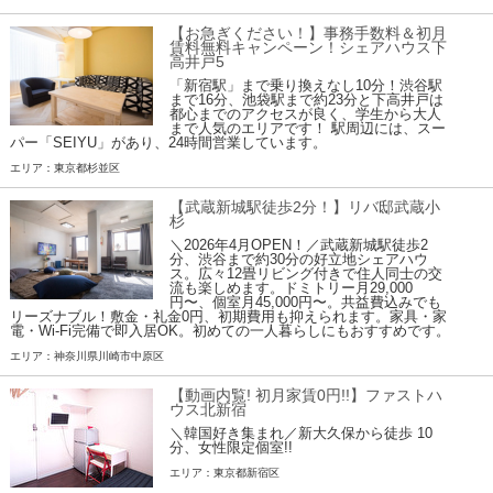
【お急ぎください！】事務手数料＆初月
賃料無料キャンペーン！シェアハウス下
高井戸5
「新宿駅」まで乗り換えなし10分！渋谷駅
まで16分、池袋駅まで約23分と下高井戸は
都心までのアクセスが良く、学生から大人
まで人気のエリアです！ 駅周辺には、スー
パー「SEIYU」があり、24時間営業しています。
エリア：東京都杉並区
【武蔵新城駅徒歩2分！】リバ邸武蔵小
杉
＼2026年4月OPEN！／武蔵新城駅徒歩2
分、渋谷まで約30分の好立地シェアハウ
ス。広々12畳リビング付きで住人同士の交
流も楽しめます。ドミトリー月29,000
円〜、個室月45,000円〜。共益費込みでも
リーズナブル！敷金・礼金0円、初期費用も抑えられます。家具・家
電・Wi-Fi完備で即入居OK。初めての一人暮らしにもおすすめです。
エリア：神奈川県川崎市中原区
【動画内覧! 初月家賃0円!!】ファストハ
ウス北新宿
＼韓国好き集まれ／新大久保から徒歩 10
分、女性限定個室!!
エリア：東京都新宿区