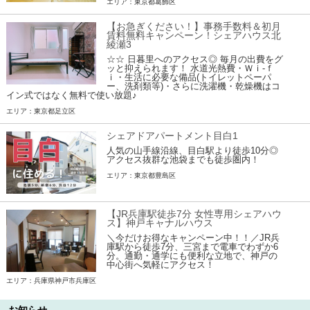
エリア：東京都葛飾区
【お急ぎください！】事務手数料＆初月
賃料無料キャンペーン！シェアハウス北
綾瀬3
☆☆ 日暮里へのアクセス◎ 毎月の出費をグ
ッと抑えられます！ 水道光熱費・Ｗｉ-ｆ
ｉ・生活に必要な備品(トイレットペーパ
ー、洗剤類等)・さらに洗濯機・乾燥機はコ
イン式ではなく無料で使い放題♪
エリア：東京都足立区
シェアドアパートメント目白1
人気の山手線沿線、目白駅より徒歩10分◎
アクセス抜群な池袋までも徒歩圏内！
エリア：東京都豊島区
【JR兵庫駅徒歩7分 女性専用シェアハウ
ス】神戸キャナルハウス
＼今だけお得なキャンペーン中！！／JR兵
庫駅から徒歩7分、三宮まで電車でわずか6
分。通勤・通学にも便利な立地で、神戸の
中心街へ気軽にアクセス！
エリア：兵庫県神戸市兵庫区