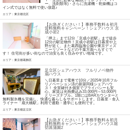
ー、洗剤類等)・さらに洗濯機・乾燥機はコ
イン式ではなく無料で使い放題♪
エリア：東京都北区
【お急ぎください！】事務手数料＆初月
賃料無料キャンペーン！シェアハウス 京
成小岩2
「押上」まで12分「京成小岩駅」まで徒歩
12分の駅近物件！京成小岩駅は日暮里や上
野が近く、また葛西臨海公園や東京ディズ
ニーリゾートなどの千葉方面へもすぐで
す！ 住宅街が多い街なので治安も良く住みやすい地域です。
エリア：東京都葛飾区
足立区シェアハウス フルリノベ物件
扇ハウス
＼日暮里まで電車で10分／2025年10月フル
リノベーション済の新築同様シェアハウ
ス！ 全室鍵付き個室でプライバシーも安
心。家賃は光熱費込み33,000円～53,000円
とリーズナブル。1階にはBARカウンターと
無料製氷機を完備し、快適な暮らしをサポートします。日暮里・舎人
ライナー「扇大橋駅」利用で通勤・通学にも便利です。
エリア：東京都足立区
【お急ぎください！】事務手数料＆初月
賃料無料キャンペーン！シェアハウス堀
切菖蒲園2