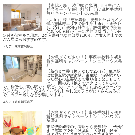
【恵比寿駅、渋谷駅徒歩圏、8月中に入
居スタートで保証料もしくは事務手数料
無料キャンペーン】Cove恵
＼JR山手線「恵比寿駅」徒歩10分以内／ 人
気の恵比寿エリアで新生活！通勤・通学や
お出かけに便利な好立地。設備充実で快適
に暮らせるほか、一部のお部屋にはキッチ
ン付き個室をご用意。2名入居可能なお部屋もあり、ご友人同士での
ご入居にもおすすめです。
エリア：東京都渋谷区
【お急ぎください！】事務手数料＆初月
賃料無料キャンペーン！シェアハウス亀
戸1
【新宿まで乗り換えなしで25分♪】 亀戸駅
は秋葉原駅や新宿駅、東京駅、渋谷駅とい
った都心の主要駅まで乗り換えなしもしく
は、一回の乗り換えでアクセスできるの
で、利便性の高い駅です 駅ビルの「アトレ亀戸」にあるスターバッ
クスの他、レトロなスタイルやおしゃれなカフェがたくさんあるの
で、カフェ巡りなどが楽しめます。
エリア：東京都江東区
【お急ぎください！】事務手数料＆初月
賃料無料キャンペーン！シェアハウス五
反野3
東武伊勢崎線の小菅駅から徒歩4分、上野駅
まで電車で12分！秋葉原、人形町、銀座、
日比谷なども直通でアクセスできます。お