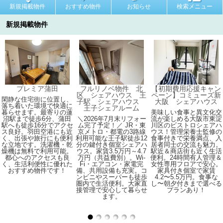
新規掲載物件
おすすめ物件
お知らせ
検索メニュー
新規掲載物件
プレミア蒲田
フルリノベ物件 北
【初期費用応援キャン
区 シェアハウス 王
ペーン】コミューズ新
閑静な住宅街に位置し、
子駅 シェアハウス
大阪 シェアハウス
落ち着いた環境で快適に
王子シェアルーム
暮らせます。最寄りの蓮
美味しい食事と異文化交
沼駅まで徒歩6分、蒲田
＼2026年7月末リフォー
流が楽しめる大阪市東淀
駅へも徒歩16分でアクセ
ム完了予定！／ JR・東
川区のビストロシェアハ
ス良好。羽田空港にも近
京メトロ・都電の3路線
ウス！管理栄養士監修の
く、出張や旅行にも便利
利用可能な王子駅徒歩12
食事付きで栄養満点、入
な立地です。洗濯機・乾
分の鍵付き個室シェアハ
居者同士の交流も魅力。
燥機は無料で利用可能。
ウス。家賃3.5万円～4.7
駅近＆商店街も近く生活
都心へのアクセスも良
万円（共益費別）。Wi-
便利。24時間有人管理＆
く、生活利便性に優れた
Fi・エアコン・家電完
女性専用フロアで安心。
おすすめ物件です！
備、共用設備も充実。コ
家具付き個室で家賃
ンビニやスーパーも徒歩
4.2〜5.5万円。食事な
圏内で生活便利。大家直
し〜朝夕付きまで選べる
接管理で安心して暮らせ
プランあり！
ます。