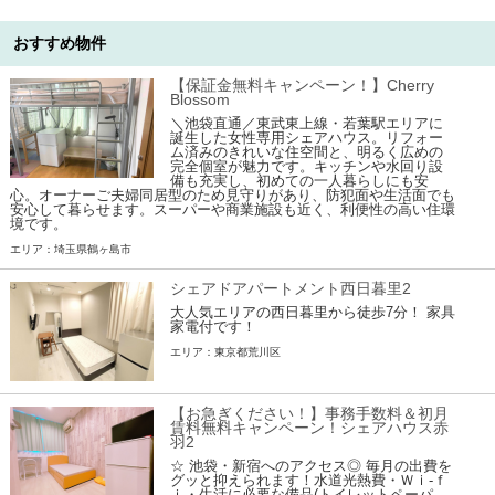
おすすめ物件
【保証金無料キャンペーン！】Cherry
Blossom
＼池袋直通／東武東上線・若葉駅エリアに
誕生した女性専用シェアハウス。リフォー
ム済みのきれいな住空間と、明るく広めの
完全個室が魅力です。キッチンや水回り設
備も充実し、初めての一人暮らしにも安
心。オーナーご夫婦同居型のため見守りがあり、防犯面や生活面でも
安心して暮らせます。スーパーや商業施設も近く、利便性の高い住環
境です。
エリア：埼玉県鶴ヶ島市
シェアドアパートメント西日暮里2
大人気エリアの西日暮里から徒歩7分！ 家具
家電付です！
エリア：東京都荒川区
【お急ぎください！】事務手数料＆初月
賃料無料キャンペーン！シェアハウス赤
羽2
☆ 池袋・新宿へのアクセス◎ 毎月の出費を
グッと抑えられます！水道光熱費・Ｗｉ-ｆ
ｉ・生活に必要な備品(トイレットペーパ