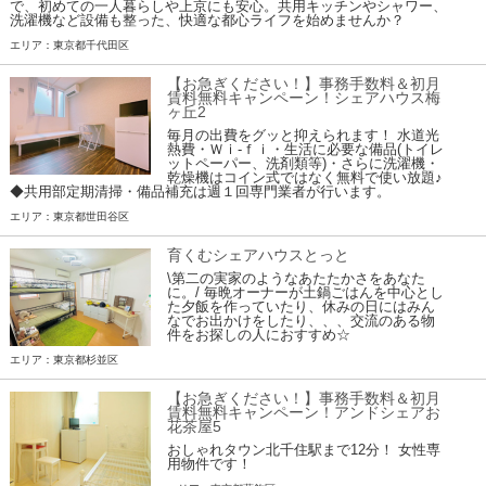
で、初めての一人暮らしや上京にも安心。共用キッチンやシャワー、
洗濯機など設備も整った、快適な都心ライフを始めませんか？
エリア：東京都千代田区
【お急ぎください！】事務手数料＆初月
賃料無料キャンペーン！シェアハウス梅
ヶ丘2
毎月の出費をグッと抑えられます！ 水道光
熱費・Ｗｉ-ｆｉ・生活に必要な備品(トイレ
ットペーパー、洗剤類等)・さらに洗濯機・
乾燥機はコイン式ではなく無料で使い放題♪
◆共用部定期清掃・備品補充は週１回専門業者が行います。
エリア：東京都世田谷区
育くむシェアハウスとっと
\第二の実家のようなあたたかさをあなた
に。/ 毎晩オーナーが土鍋ごはんを中心とし
た夕飯を作っていたり、休みの日にはみん
なでお出かけをしたり、、、交流のある物
件をお探しの人におすすめ☆
エリア：東京都杉並区
【お急ぎください！】事務手数料＆初月
賃料無料キャンペーン！アンドシェアお
花茶屋5
おしゃれタウン北千住駅まで12分！ 女性専
用物件です！