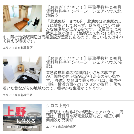
【お急ぎください！】事務手数料＆初月
賃料無料キャンペーン！シェアハウス北
池袋５
「北池袋駅」まで8分！北池袋は池袋駅のよ
うに雑多としておらず、落ち着いていて静
かな住宅地が広がる街です。 交通面では東
武東上線が使え、池袋駅まで約2分で行けま
す。隣の池袋駅周辺は商業施設が豊富にあるので、欲しいものはすべ
て買える環境です。
エリア：東京都豊島区
【お急ぎください！】事務手数料＆初月
賃料無料キャンペーン！シェアハウス 沼
部1
東急多摩川線の沼部駅は小さめの駅です
が、閑静な住宅街が広がり治安の良い街で
す。 多摩川や蒲田で乗り換えれば、都内や
川崎・横浜方面へのアクセスが抜群！ 落ち
着いた昔ながらの地域なので、穏やかな生活ができます♪
エリア：東京都大田区
クロス上野1
上野駅まで徒歩4分の駅近シェアハウス！ 周
辺は、百貨店や家電量販店など、幅広い商
業施設が充実◎
エリア：東京都台東区