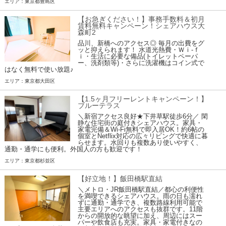
エリア：東京都豊島区
【お急ぎください！】事務手数料＆初月
賃料無料キャンペーン！シェアハウス大
森町2
品川、新橋へのアクセス◎ 毎月の出費をグ
ッと抑えられます！ 水道光熱費・Ｗｉ-ｆ
ｉ・生活に必要な備品(トイレットペーパ
ー、洗剤類等)・さらに洗濯機はコイン式で
はなく無料で使い放題♪
エリア：東京都大田区
【1.5ヶ月フリーレントキャンペーン！】
ブルーテラス
＼新宿アクセス良好★下井草駅徒歩6分／ 閑
静な住宅街の庭付きシェアハウス。家具・
家電完備＆Wi-Fi無料で即入居OK！約6帖の
個室とNetflix対応の広々リビングで快適に暮
らせます。水回りも複数あり使いやすく、
通勤・通学にも便利。外国人の方も歓迎です！
エリア：東京都杉並区
【好立地！】飯田橋駅直結
＼メトロ・JR飯田橋駅直結／都心の利便性
を満喫できるシェアハウス。雨の日も濡れ
ずに通勤・通学でき、複数路線利用可能で
主要エリアへのアクセスも抜群です。11階
からの開放的な眺望に加え、周辺にはスー
パーや飲食店も充実。家具・家電付きなの