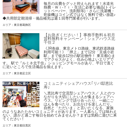
毎月の出費をグッと抑えられます！水道光
熱費・Ｗｉ-ｆｉ・生活に必要な備品(トイレ
ットペーパー、洗剤類等)・さらに洗濯機・
乾燥機はコイン式ではなく無料で使い放題♪
◆共用部定期清掃・備品補充は週１回専門業者が行います。
エリア：東京都葛飾区
【お急ぎください！】事務手数料＆初月
賃料無料キャンペーン！シェアハウス北
千住２
《JR各線、東京メトロ路線、東武鉄道路線
利用可能！》「押上」まで12分「京成小岩
駅」まで徒歩12分の駅近物件！ 東京都心ま
でアクセスがよく、住み心地よいエリアで
す。 駅で『ルミネ北千住』ショッピングモールがあり、平日で直ぐ
に近いところで生活備品を揃えます。
エリア：東京都足立区
コミュニティシェアハウス｢リバ邸恵比
寿｣
＼恵比寿で交流型シェアハウス／ 人とのつ
ながりを大切にしたい人が集まるシェアハ
ウス。リビングで語り合ったり、一緒にご
はんを食べたり、お出かけを楽しんだり。
自然と「ただいま」と言いたくなる、家族
のようなあたたかいコミュニティがあります。一人暮らしでは味わえ
ない、誰かと過ごす毎日を始めてみませんか？まずは気軽に遊びに来
てください！
エリア：東京都目黒区