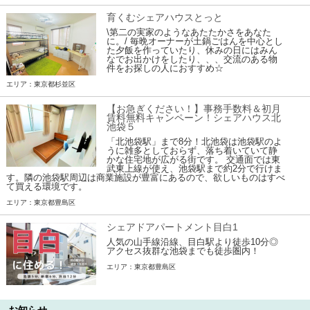
育くむシェアハウスとっと
\第二の実家のようなあたたかさをあなた
に。/ 毎晩オーナーが土鍋ごはんを中心とし
た夕飯を作っていたり、休みの日にはみん
なでお出かけをしたり、、、交流のある物
件をお探しの人におすすめ☆
エリア：東京都杉並区
【お急ぎください！】事務手数料＆初月
賃料無料キャンペーン！シェアハウス北
池袋５
「北池袋駅」まで8分！北池袋は池袋駅のよ
うに雑多としておらず、落ち着いていて静
かな住宅地が広がる街です。 交通面では東
武東上線が使え、池袋駅まで約2分で行けま
す。隣の池袋駅周辺は商業施設が豊富にあるので、欲しいものはすべ
て買える環境です。
エリア：東京都豊島区
シェアドアパートメント目白1
人気の山手線沿線、目白駅より徒歩10分◎
アクセス抜群な池袋までも徒歩圏内！
エリア：東京都豊島区