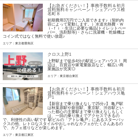
【お急ぎください！】事務手数料＆初月
賃料無料キャンペーン！シェアハウス椎
名町８
初期費用3万円でご入居できます♪（契約内
容によって変動します。）水道光熱費・Ｗ
ｉ-ｆｉ・生活に必要な備品(トイレットペー
パー、洗剤類等)・さらに洗濯機・乾燥機は
コイン式ではなく無料で使い放題♪
エリア：東京都豊島区
クロス上野1
上野駅まで徒歩4分の駅近シェアハウス！ 周
辺は、百貨店や家電量販店など、幅広い商
業施設が充実◎
エリア：東京都台東区
【お急ぎください！】事務手数料＆初月
賃料無料キャンペーン！シェアハウス亀
戸1
【新宿まで乗り換えなしで25分♪】 亀戸駅
は秋葉原駅や新宿駅、東京駅、渋谷駅とい
った都心の主要駅まで乗り換えなしもしく
は、一回の乗り換えでアクセスできるの
で、利便性の高い駅です 駅ビルの「アトレ亀戸」にあるスターバッ
クスの他、レトロなスタイルやおしゃれなカフェがたくさんあるの
で、カフェ巡りなどが楽しめます。
エリア：東京都江東区