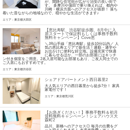
が、閑静な住宅街が広がり治安の良い街で
す。 多摩川や蒲田で乗り換えれば、都内や
川崎・横浜方面へのアクセスが抜群！ 落ち
着いた昔ながらの地域なので、穏やかな生活ができます♪
エリア：東京都大田区
【恵比寿駅、渋谷駅徒歩圏、8月中に入
居スタートで保証料もしくは事務手数料
無料キャンペーン】Cove恵
＼JR山手線「恵比寿駅」徒歩10分以内／ 人
気の恵比寿エリアで新生活！通勤・通学や
お出かけに便利な好立地。設備充実で快適
に暮らせるほか、一部のお部屋にはキッチ
ン付き個室をご用意。2名入居可能なお部屋もあり、ご友人同士での
ご入居にもおすすめです。
エリア：東京都渋谷区
シェアドアパートメント西日暮里2
大人気エリアの西日暮里から徒歩7分！ 家具
家電付です！
エリア：東京都荒川区
【お急ぎください！】事務手数料＆初月
賃料無料キャンペーン！シェアハウス大
森町2
品川、新橋へのアクセス◎ 毎月の出費をグ
ッと抑えられます！ 水道光熱費・Ｗｉ-ｆ