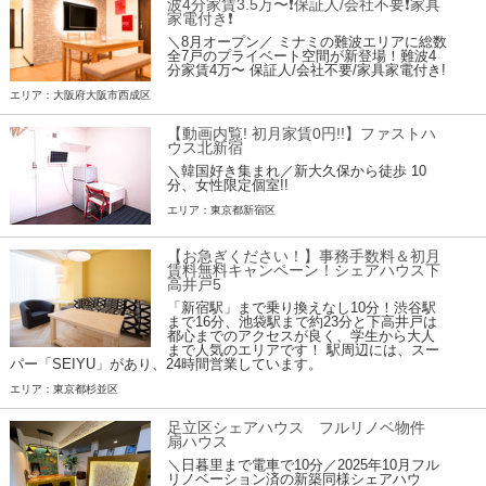
波4分家賃3.5万〜❗️保証人/会社不要❗️家具
家電付き❗
＼8月オープン／ ミナミの難波エリアに総数
全7戸のプライベート空間が新登場！難波4
分家賃4万〜 保証人/会社不要/家具家電付き!
エリア：大阪府大阪市西成区
【動画内覧! 初月家賃0円!!】ファストハ
ウス北新宿
＼韓国好き集まれ／新大久保から徒歩 10
分、女性限定個室!!
エリア：東京都新宿区
【お急ぎください！】事務手数料＆初月
賃料無料キャンペーン！シェアハウス下
高井戸5
「新宿駅」まで乗り換えなし10分！渋谷駅
まで16分、池袋駅まで約23分と下高井戸は
都心までのアクセスが良く、学生から大人
まで人気のエリアです！ 駅周辺には、スー
パー「SEIYU」があり、24時間営業しています。
エリア：東京都杉並区
足立区シェアハウス フルリノベ物件
扇ハウス
＼日暮里まで電車で10分／2025年10月フル
リノベーション済の新築同様シェアハウ