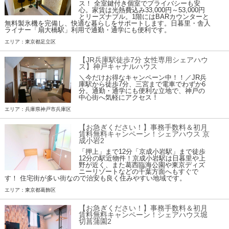
ス！ 全室鍵付き個室でプライバシーも安
心。家賃は光熱費込み33,000円～53,000円
とリーズナブル。1階にはBARカウンターと
無料製氷機を完備し、快適な暮らしをサポートします。日暮里・舎人
ライナー「扇大橋駅」利用で通勤・通学にも便利です。
エリア：東京都足立区
【JR兵庫駅徒歩7分 女性専用シェアハウ
ス】神戸キャナルハウス
＼今だけお得なキャンペーン中！！／JR兵
庫駅から徒歩7分、三宮まで電車でわずか6
分。通勤・通学にも便利な立地で、神戸の
中心街へ気軽にアクセス！
エリア：兵庫県神戸市兵庫区
【お急ぎください！】事務手数料＆初月
賃料無料キャンペーン！シェアハウス 京
成小岩2
「押上」まで12分「京成小岩駅」まで徒歩
12分の駅近物件！京成小岩駅は日暮里や上
野が近く、また葛西臨海公園や東京ディズ
ニーリゾートなどの千葉方面へもすぐで
す！ 住宅街が多い街なので治安も良く住みやすい地域です。
エリア：東京都葛飾区
【お急ぎください！】事務手数料＆初月
賃料無料キャンペーン！シェアハウス堀
切菖蒲園2