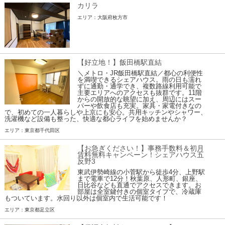
カリラ
エリア：大阪府枚方市
【好立地！】飯田橋駅直結
＼メトロ・JR飯田橋駅直結／都心の利便性
を満喫できるシェアハウス。雨の日も濡れ
ずに通勤・通学でき、複数路線利用可能で
主要エリアへのアクセスも抜群です。11階
からの開放的な眺望に加え、周辺にはスー
パーや飲食店も充実。家具・家電付きなの
で、初めての一人暮らしや上京にも安心。共用キッチンやシャワー、
洗濯機など設備も整った、快適な都心ライフを始めませんか？
エリア：東京都千代田区
【お急ぎください！】事務手数料＆初月
賃料無料キャンペーン！シェアハウス五
反野3
東武伊勢崎線の小菅駅から徒歩4分、上野駅
まで電車で12分！秋葉原、人形町、銀座、
日比谷なども直通でアクセスできます。お
部屋は全室鍵付きの個室タイプで、冷蔵庫
もついています。水回り以外は個室内で生活可能です！
エリア：東京都足立区