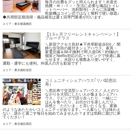
毎月の出費をグッと抑えられます！水道光
熱費・Ｗｉ-ｆｉ・生活に必要な備品(トイレ
ットペーパー、洗剤類等)・さらに洗濯機・
乾燥機はコイン式ではなく無料で使い放題♪
◆共用部定期清掃・備品補充は週１回専門業者が行います。
エリア：東京都葛飾区
【1.5ヶ月フリーレントキャンペーン！】
ブルーテラス
＼新宿アクセス良好★下井草駅徒歩6分／ 閑
静な住宅街の庭付きシェアハウス。家具・
家電完備＆Wi-Fi無料で即入居OK！約6帖の
個室とNetflix対応の広々リビングで快適に暮
らせます。水回りも複数あり使いやすく、
通勤・通学にも便利。外国人の方も歓迎です！
エリア：東京都杉並区
コミュニティシェアハウス｢リバ邸恵比
寿｣
＼恵比寿で交流型シェアハウス／ 人とのつ
ながりを大切にしたい人が集まるシェアハ
ウス。リビングで語り合ったり、一緒にご
はんを食べたり、お出かけを楽しんだり。
自然と「ただいま」と言いたくなる、家族
のようなあたたかいコミュニティがあります。一人暮らしでは味わえ
ない、誰かと過ごす毎日を始めてみませんか？まずは気軽に遊びに来
てください！
エリア：東京都目黒区