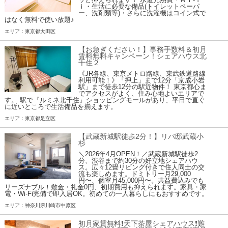
ｉ・生活に必要な備品(トイレットペーパ
ー、洗剤類等)・さらに洗濯機はコイン式で
はなく無料で使い放題♪
エリア：東京都大田区
【お急ぎください！】事務手数料＆初月
賃料無料キャンペーン！シェアハウス北
千住２
《JR各線、東京メトロ路線、東武鉄道路線
利用可能！》「押上」まで12分「京成小岩
駅」まで徒歩12分の駅近物件！ 東京都心ま
でアクセスがよく、住み心地よいエリアで
す。 駅で『ルミネ北千住』ショッピングモールがあり、平日で直ぐ
に近いところで生活備品を揃えます。
エリア：東京都足立区
【武蔵新城駅徒歩2分！】リバ邸武蔵小
杉
＼2026年4月OPEN！／武蔵新城駅徒歩2
分、渋谷まで約30分の好立地シェアハウ
ス。広々12畳リビング付きで住人同士の交
流も楽しめます。ドミトリー月29,000
円〜、個室月45,000円〜。共益費込みでも
リーズナブル！敷金・礼金0円、初期費用も抑えられます。家具・家
電・Wi-Fi完備で即入居OK。初めての一人暮らしにもおすすめです。
エリア：神奈川県川崎市中原区
初月家賃無料❗️天下茶屋シェアハウス❗️難