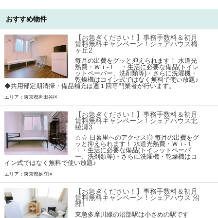
おすすめ物件
【お急ぎください！】事務手数料＆初月
賃料無料キャンペーン！シェアハウス梅
ヶ丘2
毎月の出費をグッと抑えられます！ 水道光
熱費・Ｗｉ-ｆｉ・生活に必要な備品(トイレ
ットペーパー、洗剤類等)・さらに洗濯機・
乾燥機はコイン式ではなく無料で使い放題♪
◆共用部定期清掃・備品補充は週１回専門業者が行います。
エリア：東京都世田谷区
【お急ぎください！】事務手数料＆初月
賃料無料キャンペーン！シェアハウス北
綾瀬3
☆☆ 日暮里へのアクセス◎ 毎月の出費をグ
ッと抑えられます！ 水道光熱費・Ｗｉ-ｆ
ｉ・生活に必要な備品(トイレットペーパ
ー、洗剤類等)・さらに洗濯機・乾燥機はコ
イン式ではなく無料で使い放題♪
エリア：東京都足立区
【お急ぎください！】事務手数料＆初月
賃料無料キャンペーン！シェアハウス 沼
部1
東急多摩川線の沼部駅は小さめの駅です