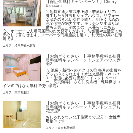
【保証金無料キャンペーン！】Cherry
Blossom
＼池袋直通／東武東上線・若葉駅エリアに
誕生した女性専用シェアハウス。リフォー
ム済みのきれいな住空間と、明るく広めの
完全個室が魅力です。キッチンや水回り設
備も充実し、初めての一人暮らしにも安
心。オーナーご夫婦同居型のため見守りがあり、防犯面や生活面でも
安心して暮らせます。スーパーや商業施設も近く、利便性の高い住環
境です。
エリア：埼玉県鶴ヶ島市
【お急ぎください！】事務手数料＆初月
賃料無料キャンペーン！シェアハウス赤
羽2
☆ 池袋・新宿へのアクセス◎ 毎月の出費を
グッと抑えられます！水道光熱費・Ｗｉ-ｆ
ｉ・生活に必要な備品(トイレットペーパ
ー、洗剤類等)・さらに洗濯機・乾燥機はコ
イン式ではなく無料で使い放題♪
エリア：東京都北区
【お急ぎください！】事務手数料＆初月
賃料無料キャンペーン！アンドシェアお
花茶屋5
おしゃれタウン北千住駅まで12分！ 女性専
用物件です！
エリア：東京都葛飾区