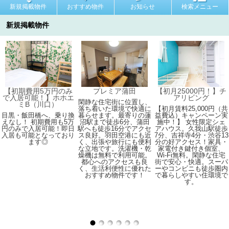
新規掲載物件
おすすめ物件
お知らせ
検索メニュー
新規掲載物件
【初期費用5万円のみ
プレミア蒲田
【初月25000円！】チ
で入居可能！】ホホエ
アリビング
閑静な住宅街に位置し、
ミB（川口）
落ち着いた環境で快適に
【初月賃料25,000円（共
目黒・飯田橋へ、乗り換
暮らせます。最寄りの蓮
益費込）キャンペーン実
えなし！ 初期費用も5万
沼駅まで徒歩6分、蒲田
施中！】 女性限定シェ
円のみで入居可能！即日
駅へも徒歩16分でアクセ
アハウス。久我山駅徒歩
入居も可能となっており
ス良好。羽田空港にも近
7分、吉祥寺4分・渋谷13
ます◎
く、出張や旅行にも便利
分の好アクセス！家具・
な立地です。洗濯機・乾
家電付き鍵付き個室、
燥機は無料で利用可能。
Wi-Fi無料。閑静な住宅
都心へのアクセスも良
街で安心・快適。スーパ
く、生活利便性に優れた
ーやコンビニも徒歩圏内
おすすめ物件です！
で暮らしやすい住環境で
す。