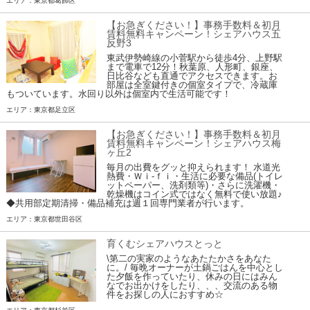
エリア：東京都葛飾区
【お急ぎください！】事務手数料＆初月
賃料無料キャンペーン！シェアハウス五
反野3
東武伊勢崎線の小菅駅から徒歩4分、上野駅
まで電車で12分！秋葉原、人形町、銀座、
日比谷なども直通でアクセスできます。お
部屋は全室鍵付きの個室タイプで、冷蔵庫
もついています。水回り以外は個室内で生活可能です！
エリア：東京都足立区
【お急ぎください！】事務手数料＆初月
賃料無料キャンペーン！シェアハウス梅
ヶ丘2
毎月の出費をグッと抑えられます！ 水道光
熱費・Ｗｉ-ｆｉ・生活に必要な備品(トイレ
ットペーパー、洗剤類等)・さらに洗濯機・
乾燥機はコイン式ではなく無料で使い放題♪
◆共用部定期清掃・備品補充は週１回専門業者が行います。
エリア：東京都世田谷区
育くむシェアハウスとっと
\第二の実家のようなあたたかさをあなた
に。/ 毎晩オーナーが土鍋ごはんを中心とし
た夕飯を作っていたり、休みの日にはみん
なでお出かけをしたり、、、交流のある物
件をお探しの人におすすめ☆