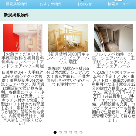
新規掲載物件
おすすめ物件
お知らせ
検索メニュー
新規掲載物件
【お急ぎください！】
【初月賃料5000円キャ
フルリノベ物件 北
事務手数料＆初月賃料
ンペーン】ピュアーハ
区 シェアハウス 王
無料キャンペーン！ア
ウス 瑞江
子駅 シェアハウス
ンドシェアハウス町屋
王子シェアルーム
東西線行徳駅から徒歩5
日暮里約3分・大手町約
分以内の駅近シェアハウ
＼2026年7月末リフォー
10分と都心アクセス抜
ス！東京方面も、千葉方
ム完了予定！／ JR・東
群！町屋駅徒歩3分の築
面も行きやすいためとっ
京メトロ・都電の3路線
浅シェアハウス。駅周辺
ても便利です！☆
利用可能な王子駅徒歩12
は商店街で買い物も便
分の鍵付き個室シェアハ
利。各個室にベッド・冷
ウス。家賃3.5万円～4.7
蔵庫・テレビ完備、ミニ
万円（共益費別）。Wi-
キッチン付きで快適。2
Fi・エアコン・家電完
階はロフト付きのお部屋
備、共用設備も充実。コ
もあり。消耗品はスタッ
ンビニやスーパーも徒歩
フが補充し管理体制も安
圏内で生活便利。大家直
心。内覧随時受付中、即
接管理で安心して暮らせ
日入居もご相談くださ
ます。
い！