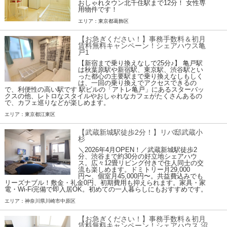
おしゃれタウン北千住駅まで12分！ 女性専
用物件です！
エリア：東京都葛飾区
【お急ぎください！】事務手数料＆初月
賃料無料キャンペーン！シェアハウス亀
戸1
【新宿まで乗り換えなしで25分♪】 亀戸駅
は秋葉原駅や新宿駅、東京駅、渋谷駅とい
った都心の主要駅まで乗り換えなしもしく
は、一回の乗り換えでアクセスできるの
で、利便性の高い駅です 駅ビルの「アトレ亀戸」にあるスターバッ
クスの他、レトロなスタイルやおしゃれなカフェがたくさんあるの
で、カフェ巡りなどが楽しめます。
エリア：東京都江東区
【武蔵新城駅徒歩2分！】リバ邸武蔵小
杉
＼2026年4月OPEN！／武蔵新城駅徒歩2
分、渋谷まで約30分の好立地シェアハウ
ス。広々12畳リビング付きで住人同士の交
流も楽しめます。ドミトリー月29,000
円〜、個室月45,000円〜。共益費込みでも
リーズナブル！敷金・礼金0円、初期費用も抑えられます。家具・家
電・Wi-Fi完備で即入居OK。初めての一人暮らしにもおすすめです。
エリア：神奈川県川崎市中原区
【お急ぎください！】事務手数料＆初月
賃料無料キャンペーン！シェアハウス 沼