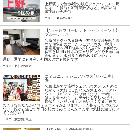
上野駅まで徒歩4分の駅近シェアハウス！ 周
辺は、百貨店や家電量販店など、幅広い商
業施設が充実◎
エリア：東京都台東区
【1.5ヶ月フリーレントキャンペーン！】
ブルーテラス
＼新宿アクセス良好★下井草駅徒歩6分／ 閑
静な住宅街の庭付きシェアハウス。家具・
家電完備＆Wi-Fi無料で即入居OK！約6帖の
個室とNetflix対応の広々リビングで快適に暮
らせます。水回りも複数あり使いやすく、
通勤・通学にも便利。外国人の方も歓迎です！
エリア：東京都杉並区
コミュニティシェアハウス｢リバ邸恵比
寿｣
＼恵比寿で交流型シェアハウス／ 人とのつ
ながりを大切にしたい人が集まるシェアハ
ウス。リビングで語り合ったり、一緒にご
はんを食べたり、お出かけを楽しんだり。
自然と「ただいま」と言いたくなる、家族
のようなあたたかいコミュニティがあります。一人暮らしでは味わえ
ない、誰かと過ごす毎日を始めてみませんか？まずは気軽に遊びに来
てください！
エリア：東京都目黒区
【好立地！】飯田橋駅直結