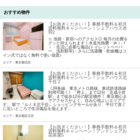
おすすめ物件
【お急ぎください！】事務手数料＆初月
賃料無料キャンペーン！シェアハウス赤
羽2
☆ 池袋・新宿へのアクセス◎ 毎月の出費を
グッと抑えられます！水道光熱費・Ｗｉ-ｆ
ｉ・生活に必要な備品(トイレットペーパ
ー、洗剤類等)・さらに洗濯機・乾燥機はコ
イン式ではなく無料で使い放題♪
エリア：東京都北区
【お急ぎください！】事務手数料＆初月
賃料無料キャンペーン！シェアハウス北
千住２
《JR各線、東京メトロ路線、東武鉄道路線
利用可能！》「押上」まで12分「京成小岩
駅」まで徒歩12分の駅近物件！ 東京都心ま
でアクセスがよく、住み心地よいエリアで
す。 駅で『ルミネ北千住』ショッピングモールがあり、平日で直ぐ
に近いところで生活備品を揃えます。
エリア：東京都足立区
【お急ぎください！】事務手数料＆初月
賃料無料キャンペーン！アンドシェアお
花茶屋5