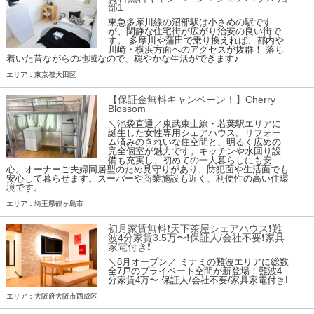
部1
東急多摩川線の沼部駅は小さめの駅です
が、閑静な住宅街が広がり治安の良い街で
す。 多摩川や蒲田で乗り換えれば、都内や
川崎・横浜方面へのアクセスが抜群！ 落ち
着いた昔ながらの地域なので、穏やかな生活ができます♪
エリア：東京都大田区
【保証金無料キャンペーン！】Cherry
Blossom
＼池袋直通／東武東上線・若葉駅エリアに
誕生した女性専用シェアハウス。リフォー
ム済みのきれいな住空間と、明るく広めの
完全個室が魅力です。キッチンや水回り設
備も充実し、初めての一人暮らしにも安
心。オーナーご夫婦同居型のため見守りがあり、防犯面や生活面でも
安心して暮らせます。スーパーや商業施設も近く、利便性の高い住環
境です。
エリア：埼玉県鶴ヶ島市
初月家賃無料❗️天下茶屋シェアハウス❗️難
波4分家賃3.5万〜❗️保証人/会社不要❗️家具
家電付き❗
＼8月オープン／ ミナミの難波エリアに総数
全7戸のプライベート空間が新登場！難波4
分家賃4万〜 保証人/会社不要/家具家電付き!
エリア：大阪府大阪市西成区