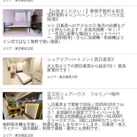
エリア：東京都杉並区
【お急ぎください！】事務手数料＆初月
賃料無料キャンペーン！シェアハウス北
綾瀬3
☆☆ 日暮里へのアクセス◎ 毎月の出費をグ
ッと抑えられます！ 水道光熱費・Ｗｉ-ｆ
ｉ・生活に必要な備品(トイレットペーパ
ー、洗剤類等)・さらに洗濯機・乾燥機はコ
イン式ではなく無料で使い放題♪
エリア：東京都足立区
シェアドアパートメント西日暮里2
大人気エリアの西日暮里から徒歩7分！ 家具
家電付です！
エリア：東京都荒川区
足立区シェアハウス フルリノベ物件
扇ハウス
＼日暮里まで電車で10分／2025年10月フル
リノベーション済の新築同様シェアハウ
ス！ 全室鍵付き個室でプライバシーも安
心。家賃は光熱費込み33,000円～53,000円
とリーズナブル。1階にはBARカウンターと
無料製氷機を完備し、快適な暮らしをサポートします。日暮里・舎人
ライナー「扇大橋駅」利用で通勤・通学にも便利です。
エリア：東京都足立区