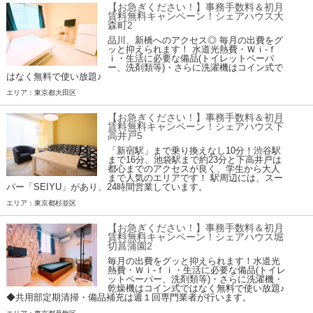
【お急ぎください！】事務手数料＆初月
賃料無料キャンペーン！シェアハウス大
森町2
品川、新橋へのアクセス◎ 毎月の出費をグ
ッと抑えられます！ 水道光熱費・Ｗｉ-ｆ
ｉ・生活に必要な備品(トイレットペーパ
ー、洗剤類等)・さらに洗濯機はコイン式で
はなく無料で使い放題♪
エリア：東京都大田区
【お急ぎください！】事務手数料＆初月
賃料無料キャンペーン！シェアハウス下
高井戸5
「新宿駅」まで乗り換えなし10分！渋谷駅
まで16分、池袋駅まで約23分と下高井戸は
都心までのアクセスが良く、学生から大人
まで人気のエリアです！ 駅周辺には、スー
パー「SEIYU」があり、24時間営業しています。
エリア：東京都杉並区
【お急ぎください！】事務手数料＆初月
賃料無料キャンペーン！シェアハウス堀
切菖蒲園2
毎月の出費をグッと抑えられます！水道光
熱費・Ｗｉ-ｆｉ・生活に必要な備品(トイレ
ットペーパー、洗剤類等)・さらに洗濯機・
乾燥機はコイン式ではなく無料で使い放題♪
◆共用部定期清掃・備品補充は週１回専門業者が行います。