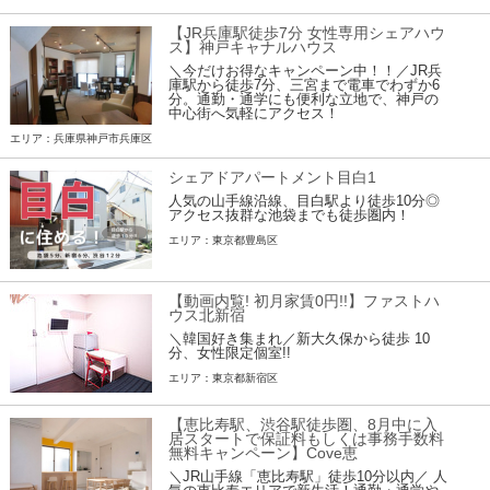
【JR兵庫駅徒歩7分 女性専用シェアハウ
ス】神戸キャナルハウス
＼今だけお得なキャンペーン中！！／JR兵
庫駅から徒歩7分、三宮まで電車でわずか6
分。通勤・通学にも便利な立地で、神戸の
中心街へ気軽にアクセス！
エリア：兵庫県神戸市兵庫区
シェアドアパートメント目白1
人気の山手線沿線、目白駅より徒歩10分◎
アクセス抜群な池袋までも徒歩圏内！
エリア：東京都豊島区
【動画内覧! 初月家賃0円!!】ファストハ
ウス北新宿
＼韓国好き集まれ／新大久保から徒歩 10
分、女性限定個室!!
エリア：東京都新宿区
【恵比寿駅、渋谷駅徒歩圏、8月中に入
居スタートで保証料もしくは事務手数料
無料キャンペーン】Cove恵
＼JR山手線「恵比寿駅」徒歩10分以内／ 人