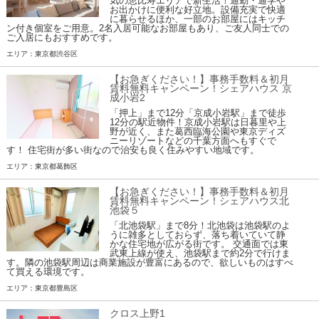
気の恵比寿エリアで新生活！通勤・通学や
お出かけに便利な好立地。設備充実で快適
に暮らせるほか、一部のお部屋にはキッチ
ン付き個室をご用意。2名入居可能なお部屋もあり、ご友人同士での
ご入居にもおすすめです。
エリア：東京都渋谷区
【お急ぎください！】事務手数料＆初月
賃料無料キャンペーン！シェアハウス 京
成小岩2
「押上」まで12分「京成小岩駅」まで徒歩
12分の駅近物件！京成小岩駅は日暮里や上
野が近く、また葛西臨海公園や東京ディズ
ニーリゾートなどの千葉方面へもすぐで
す！ 住宅街が多い街なので治安も良く住みやすい地域です。
エリア：東京都葛飾区
【お急ぎください！】事務手数料＆初月
賃料無料キャンペーン！シェアハウス北
池袋５
「北池袋駅」まで8分！北池袋は池袋駅のよ
うに雑多としておらず、落ち着いていて静
かな住宅地が広がる街です。 交通面では東
武東上線が使え、池袋駅まで約2分で行けま
す。隣の池袋駅周辺は商業施設が豊富にあるので、欲しいものはすべ
て買える環境です。
エリア：東京都豊島区
クロス上野1