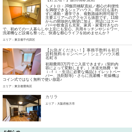
＼メトロ・JR飯田橋駅直結／都心の利便性
を満喫できるシェアハウス。雨の日も濡れ
ずに通勤・通学でき、複数路線利用可能で
主要エリアへのアクセスも抜群です。11階
からの開放的な眺望に加え、周辺にはスー
パーや飲食店も充実。家具・家電付きなの
で、初めての一人暮らしや上京にも安心。共用キッチンやシャワー、
洗濯機など設備も整った、快適な都心ライフを始めませんか？
エリア：東京都千代田区
【お急ぎください！】事務手数料＆初月
賃料無料キャンペーン！シェアハウス椎
名町８
初期費用3万円でご入居できます♪（契約内
容によって変動します。）水道光熱費・Ｗ
ｉ-ｆｉ・生活に必要な備品(トイレットペー
パー、洗剤類等)・さらに洗濯機・乾燥機は
コイン式ではなく無料で使い放題♪
エリア：東京都豊島区
カリラ
エリア：大阪府枚方市