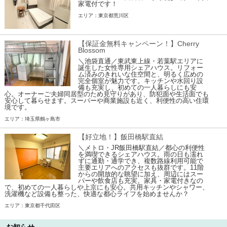
家電付です！
エリア：東京都荒川区
【保証金無料キャンペーン！】Cherry
Blossom
＼池袋直通／東武東上線・若葉駅エリアに
誕生した女性専用シェアハウス。リフォー
ム済みのきれいな住空間と、明るく広めの
完全個室が魅力です。キッチンや水回り設
備も充実し、初めての一人暮らしにも安
心。オーナーご夫婦同居型のため見守りがあり、防犯面や生活面でも
安心して暮らせます。スーパーや商業施設も近く、利便性の高い住環
境です。
エリア：埼玉県鶴ヶ島市
【好立地！】飯田橋駅直結
＼メトロ・JR飯田橋駅直結／都心の利便性
を満喫できるシェアハウス。雨の日も濡れ
ずに通勤・通学でき、複数路線利用可能で
主要エリアへのアクセスも抜群です。11階
からの開放的な眺望に加え、周辺にはスー
パーや飲食店も充実。家具・家電付きなの
で、初めての一人暮らしや上京にも安心。共用キッチンやシャワー、
洗濯機など設備も整った、快適な都心ライフを始めませんか？
エリア：東京都千代田区