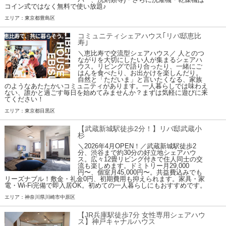
コイン式ではなく無料で使い放題♪
エリア：東京都豊島区
コミュニティシェアハウス｢リバ邸恵比
寿｣
＼恵比寿で交流型シェアハウス／ 人とのつ
ながりを大切にしたい人が集まるシェアハ
ウス。リビングで語り合ったり、一緒にご
はんを食べたり、お出かけを楽しんだり。
自然と「ただいま」と言いたくなる、家族
のようなあたたかいコミュニティがあります。一人暮らしでは味わえ
ない、誰かと過ごす毎日を始めてみませんか？まずは気軽に遊びに来
てください！
エリア：東京都目黒区
【武蔵新城駅徒歩2分！】リバ邸武蔵小
杉
＼2026年4月OPEN！／武蔵新城駅徒歩2
分、渋谷まで約30分の好立地シェアハウ
ス。広々12畳リビング付きで住人同士の交
流も楽しめます。ドミトリー月29,000
円〜、個室月45,000円〜。共益費込みでも
リーズナブル！敷金・礼金0円、初期費用も抑えられます。家具・家
電・Wi-Fi完備で即入居OK。初めての一人暮らしにもおすすめです。
エリア：神奈川県川崎市中原区
【JR兵庫駅徒歩7分 女性専用シェアハウ
ス】神戸キャナルハウス