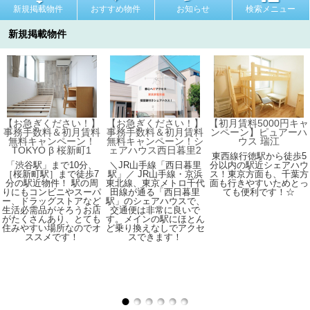
新規掲載物件
おすすめ物件
お知らせ
検索メニュー
新規掲載物件
【お急ぎください！】
【お急ぎください！】
【初月賃料5000円キャ
事務手数料＆初月賃料
事務手数料＆初月賃料
ンペーン】ピュアーハ
無料キャンペーン！
無料キャンペーン！シ
ウス 瑞江
TOKYO β 桜新町1
ェアハウス西日暮里2
東西線行徳駅から徒歩5
「渋谷駅」まで10分、
＼JR山手線「西日暮里
分以内の駅近シェアハウ
［桜新町駅］まで徒歩7
駅」／ JR山手線・京浜
ス！東京方面も、千葉方
分の駅近物件！ 駅の周
東北線、東京メトロ千代
面も行きやすいためとっ
りにもコンビニやスーパ
田線が通る「西日暮里
ても便利です！☆
ー、ドラッグストアなど
駅」のシェアハウスで、
生活必需品がそろうお店
交通便は非常に良いで
がたくさんあり、とても
す。メインの駅にほとん
住みやすい場所なのでオ
ど乗り換えなしでアクセ
ススメです！
スできます！