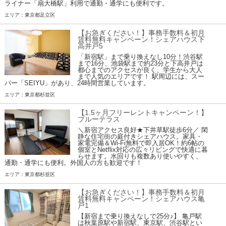
ライナー「扇大橋駅」利用で通勤・通学にも便利です。
エリア：東京都足立区
【お急ぎください！】事務手数料＆初月
賃料無料キャンペーン！シェアハウス下
高井戸5
「新宿駅」まで乗り換えなし10分！渋谷駅
まで16分、池袋駅まで約23分と下高井戸は
都心までのアクセスが良く、学生から大人
まで人気のエリアです！ 駅周辺には、スー
パー「SEIYU」があり、24時間営業しています。
エリア：東京都杉並区
【1.5ヶ月フリーレントキャンペーン！】
ブルーテラス
＼新宿アクセス良好★下井草駅徒歩6分／ 閑
静な住宅街の庭付きシェアハウス。家具・
家電完備＆Wi-Fi無料で即入居OK！約6帖の
個室とNetflix対応の広々リビングで快適に暮
らせます。水回りも複数あり使いやすく、
通勤・通学にも便利。外国人の方も歓迎です！
エリア：東京都杉並区
【お急ぎください！】事務手数料＆初月
賃料無料キャンペーン！シェアハウス亀
戸1
【新宿まで乗り換えなしで25分♪】 亀戸駅
は秋葉原駅や新宿駅、東京駅、渋谷駅とい