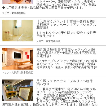
ットペーパー、洗剤類等)・さらに洗濯機・
乾燥機はコイン式ではなく無料で使い放題♪
◆共用部定期清掃・備品補充は週１回専門業者が行います。
エリア：東京都葛飾区
【お急ぎください！】事務手数料＆初月
賃料無料キャンペーン！アンドシェアお
花茶屋5
おしゃれタウン北千住駅まで12分！ 女性専
用物件です！
エリア：東京都葛飾区
初月家賃無料❗️天下茶屋シェアハウス❗️難
波4分家賃3.5万〜❗️保証人/会社不要❗️家具
家電付き❗
＼8月オープン／ ミナミの難波エリアに総数
全7戸のプライベート空間が新登場！難波4
分家賃4万〜 保証人/会社不要/家具家電付き!
エリア：大阪府大阪市西成区
足立区シェアハウス フルリノベ物件
扇ハウス
＼日暮里まで電車で10分／2025年10月フル
リノベーション済の新築同様シェアハウ
ス！ 全室鍵付き個室でプライバシーも安
心。家賃は光熱費込み33,000円～53,000円
とリーズナブル。1階にはBARカウンターと
無料製氷機を完備し、快適な暮らしをサポートします。日暮里・舎人