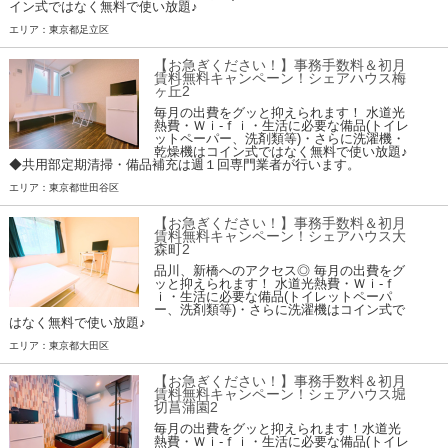
イン式ではなく無料で使い放題♪
エリア：東京都足立区
【お急ぎください！】事務手数料＆初月
賃料無料キャンペーン！シェアハウス梅
ヶ丘2
毎月の出費をグッと抑えられます！ 水道光
熱費・Ｗｉ-ｆｉ・生活に必要な備品(トイレ
ットペーパー、洗剤類等)・さらに洗濯機・
乾燥機はコイン式ではなく無料で使い放題♪
◆共用部定期清掃・備品補充は週１回専門業者が行います。
エリア：東京都世田谷区
【お急ぎください！】事務手数料＆初月
賃料無料キャンペーン！シェアハウス大
森町2
品川、新橋へのアクセス◎ 毎月の出費をグ
ッと抑えられます！ 水道光熱費・Ｗｉ-ｆ
ｉ・生活に必要な備品(トイレットペーパ
ー、洗剤類等)・さらに洗濯機はコイン式で
はなく無料で使い放題♪
エリア：東京都大田区
【お急ぎください！】事務手数料＆初月
賃料無料キャンペーン！シェアハウス堀
切菖蒲園2
毎月の出費をグッと抑えられます！水道光
熱費・Ｗｉ-ｆｉ・生活に必要な備品(トイレ