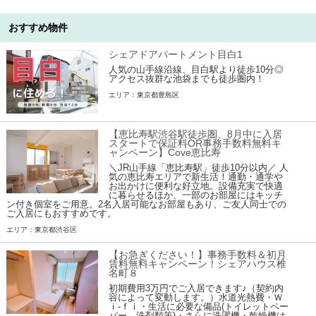
おすすめ物件
シェアドアパートメント目白1
人気の山手線沿線、目白駅より徒歩10分◎
アクセス抜群な池袋までも徒歩圏内！
エリア：東京都豊島区
【恵比寿駅渋谷駅徒歩圏、8月中に入居
スタートで保証料OR事務手数料無料キ
ャンペーン】Cove恵比寿
＼JR山手線「恵比寿駅」徒歩10分以内／ 人
気の恵比寿エリアで新生活！通勤・通学や
お出かけに便利な好立地。設備充実で快適
に暮らせるほか、一部のお部屋にはキッチ
ン付き個室をご用意。2名入居可能なお部屋もあり、ご友人同士での
ご入居にもおすすめです。
エリア：東京都渋谷区
【お急ぎください！】事務手数料＆初月
賃料無料キャンペーン！シェアハウス椎
名町８
初期費用3万円でご入居できます♪（契約内
容によって変動します。）水道光熱費・Ｗ
ｉ-ｆｉ・生活に必要な備品(トイレットペー
パー、洗剤類等)・さらに洗濯機・乾燥機は