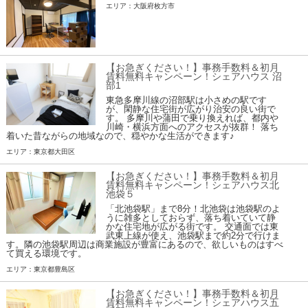
エリア：大阪府枚方市
【お急ぎください！】事務手数料＆初月
賃料無料キャンペーン！シェアハウス 沼
部1
東急多摩川線の沼部駅は小さめの駅です
が、閑静な住宅街が広がり治安の良い街で
す。 多摩川や蒲田で乗り換えれば、都内や
川崎・横浜方面へのアクセスが抜群！ 落ち
着いた昔ながらの地域なので、穏やかな生活ができます♪
エリア：東京都大田区
【お急ぎください！】事務手数料＆初月
賃料無料キャンペーン！シェアハウス北
池袋５
「北池袋駅」まで8分！北池袋は池袋駅のよ
うに雑多としておらず、落ち着いていて静
かな住宅地が広がる街です。 交通面では東
武東上線が使え、池袋駅まで約2分で行けま
す。隣の池袋駅周辺は商業施設が豊富にあるので、欲しいものはすべ
て買える環境です。
エリア：東京都豊島区
【お急ぎください！】事務手数料＆初月
賃料無料キャンペーン！シェアハウス五