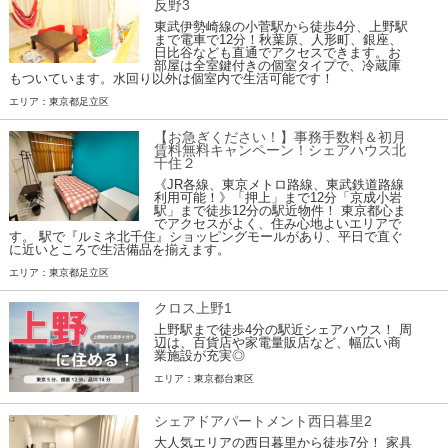
反野3
東武伊勢崎線の小菅駅から徒歩4分、上野駅
まで電車で12分！秋葉原、人形町、銀座、
日比谷なども直通でアクセスできます。お
部屋は全室鍵付きの個室タイプで、冷蔵庫
もついています。水回り以外は個室内で生活可能です！
エリア：東京都足立区
【お急ぎください！】事務手数料＆初月
賃料無料キャンペーン！シェアハウス北
千住２
《JR各線、東京メトロ路線、東武鉄道路線
利用可能！》「押上」まで12分「京成小岩
駅」まで徒歩12分の駅近物件！ 東京都心ま
でアクセスがよく、住み心地よいエリアで
す。 駅で『ルミネ北千住』ショッピングモールがあり、平日で直ぐ
に近いところで生活備品を揃えます。
エリア：東京都足立区
クロス上野1
上野駅まで徒歩4分の駅近シェアハウス！ 周
辺は、百貨店や家電量販店など、幅広い商
業施設が充実◎
エリア：東京都台東区
シェアドアパートメント西日暮里2
大人気エリアの西日暮里から徒歩7分！ 家具