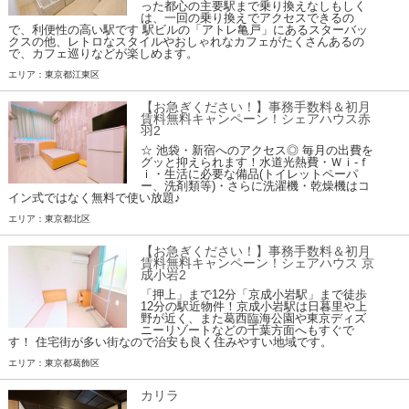
った都心の主要駅まで乗り換えなしもしく
は、一回の乗り換えでアクセスできるの
で、利便性の高い駅です 駅ビルの「アトレ亀戸」にあるスターバッ
クスの他、レトロなスタイルやおしゃれなカフェがたくさんあるの
で、カフェ巡りなどが楽しめます。
エリア：東京都江東区
【お急ぎください！】事務手数料＆初月
賃料無料キャンペーン！シェアハウス赤
羽2
☆ 池袋・新宿へのアクセス◎ 毎月の出費を
グッと抑えられます！水道光熱費・Ｗｉ-ｆ
ｉ・生活に必要な備品(トイレットペーパ
ー、洗剤類等)・さらに洗濯機・乾燥機はコ
イン式ではなく無料で使い放題♪
エリア：東京都北区
【お急ぎください！】事務手数料＆初月
賃料無料キャンペーン！シェアハウス 京
成小岩2
「押上」まで12分「京成小岩駅」まで徒歩
12分の駅近物件！京成小岩駅は日暮里や上
野が近く、また葛西臨海公園や東京ディズ
ニーリゾートなどの千葉方面へもすぐで
す！ 住宅街が多い街なので治安も良く住みやすい地域です。
エリア：東京都葛飾区
カリラ