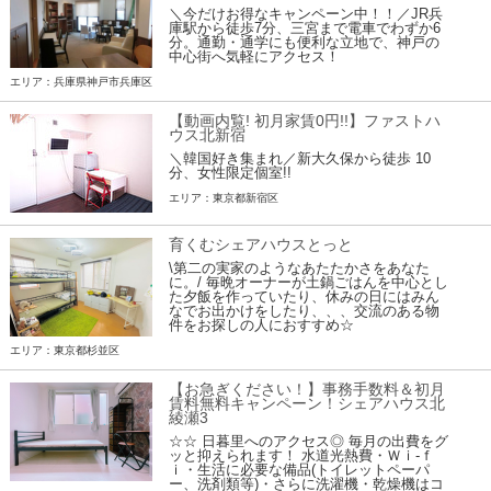
＼今だけお得なキャンペーン中！！／JR兵
庫駅から徒歩7分、三宮まで電車でわずか6
分。通勤・通学にも便利な立地で、神戸の
中心街へ気軽にアクセス！
エリア：兵庫県神戸市兵庫区
【動画内覧! 初月家賃0円!!】ファストハ
ウス北新宿
＼韓国好き集まれ／新大久保から徒歩 10
分、女性限定個室!!
エリア：東京都新宿区
育くむシェアハウスとっと
\第二の実家のようなあたたかさをあなた
に。/ 毎晩オーナーが土鍋ごはんを中心とし
た夕飯を作っていたり、休みの日にはみん
なでお出かけをしたり、、、交流のある物
件をお探しの人におすすめ☆
エリア：東京都杉並区
【お急ぎください！】事務手数料＆初月
賃料無料キャンペーン！シェアハウス北
綾瀬3
☆☆ 日暮里へのアクセス◎ 毎月の出費をグ
ッと抑えられます！ 水道光熱費・Ｗｉ-ｆ
ｉ・生活に必要な備品(トイレットペーパ
ー、洗剤類等)・さらに洗濯機・乾燥機はコ