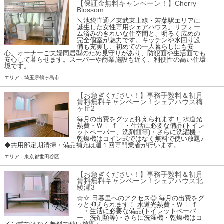
【保証金無料キャンペーン！】Cherry
Blossom
＼池袋直通／東武東上線・若葉駅エリアに
誕生した女性専用シェアハウス。リフォー
ム済みのきれいな住空間と、明るく広めの
完全個室が魅力です。キッチンや水回り設
備も充実し、初めての一人暮らしにも安
心。オーナーご夫婦同居型のため見守りがあり、防犯面や生活面でも
安心して暮らせます。スーパーや商業施設も近く、利便性の高い住環
境です。
エリア：埼玉県鶴ヶ島市
【お急ぎください！】事務手数料＆初月
賃料無料キャンペーン！シェアハウス梅
ヶ丘2
毎月の出費をグッと抑えられます！ 水道光
熱費・Ｗｉ-ｆｉ・生活に必要な備品(トイレ
ットペーパー、洗剤類等)・さらに洗濯機・
乾燥機はコイン式ではなく無料で使い放題♪
◆共用部定期清掃・備品補充は週１回専門業者が行います。
エリア：東京都世田谷区
【お急ぎください！】事務手数料＆初月
賃料無料キャンペーン！シェアハウス北
綾瀬3
☆☆ 日暮里へのアクセス◎ 毎月の出費をグ
ッと抑えられます！ 水道光熱費・Ｗｉ-ｆ
ｉ・生活に必要な備品(トイレットペーパ
ー、洗剤類等)・さらに洗濯機・乾燥機はコ