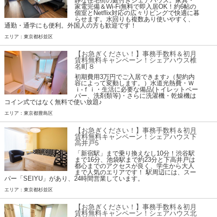
静な住宅街の庭付きシェアハウス。家具・
家電完備＆Wi-Fi無料で即入居OK！約6帖の
個室とNetflix対応の広々リビングで快適に暮
らせます。水回りも複数あり使いやすく、
通勤・通学にも便利。外国人の方も歓迎です！
エリア：東京都杉並区
【お急ぎください！】事務手数料＆初月
賃料無料キャンペーン！シェアハウス椎
名町８
初期費用3万円でご入居できます♪（契約内
容によって変動します。）水道光熱費・Ｗ
ｉ-ｆｉ・生活に必要な備品(トイレットペー
パー、洗剤類等)・さらに洗濯機・乾燥機は
コイン式ではなく無料で使い放題♪
エリア：東京都豊島区
【お急ぎください！】事務手数料＆初月
賃料無料キャンペーン！シェアハウス下
高井戸5
「新宿駅」まで乗り換えなし10分！渋谷駅
まで16分、池袋駅まで約23分と下高井戸は
都心までのアクセスが良く、学生から大人
まで人気のエリアです！ 駅周辺には、スー
パー「SEIYU」があり、24時間営業しています。
エリア：東京都杉並区
【お急ぎください！】事務手数料＆初月
賃料無料キャンペーン！シェアハウス北