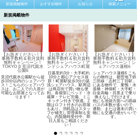
新規掲載物件
おすすめ物件
お知らせ
検索メニュー
新規掲載物件
【お急ぎください！】
【お急ぎください！】
【お急ぎください！】
事務手数料＆初月賃料
事務手数料＆初月賃料
事務手数料＆初月賃料
無料キャンペーン！
無料キャンペーン！ア
無料キャンペーン！シ
TOKYO β 見沼代親水
ンドシェアハウス町屋
ェアハウス蓮根6
公園6
日暮里約3分・大手町約
シェアハウス蓮根6 こち
見沼代親水公園駅から徒
10分と都心アクセス抜
らの物件は、都営地下鉄
歩10分以内のシェアハウ
群！町屋駅徒歩3分の築
三田線「志村三丁目駅」
ス！こちらのシェアハウ
浅シェアハウス。駅周辺
にある物件で、巣鴨・水
スは、お二人での入居が
は商店街で買い物も便
道橋・神保町・大手町・
可能なお部屋となってお
利。各個室にベッド・冷
白金高輪・目黒まで乗り
ります！
蔵庫・テレビ完備、ミニ
換えなしで行けます。
キッチン付きで快適。2
他にも池袋方面への路線
階はロフト付きのお部屋
バスの本数が多いので、
もあり。消耗品はスタッ
通勤、または週末の買い
フが補充し管理体制も安
物にも交通の便がいいで
心。内覧随時受付中、即
す。
日入居もご相談くださ
い！