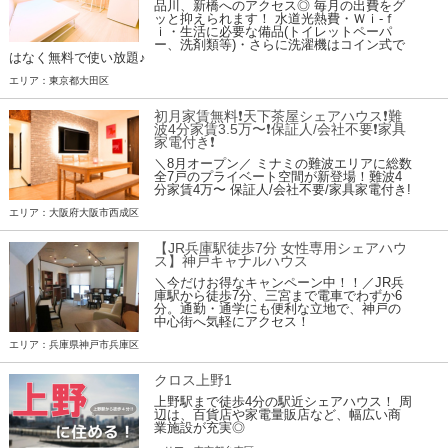
品川、新橋へのアクセス◎ 毎月の出費をグ
ッと抑えられます！ 水道光熱費・Ｗｉ-ｆ
ｉ・生活に必要な備品(トイレットペーパ
ー、洗剤類等)・さらに洗濯機はコイン式で
はなく無料で使い放題♪
エリア：東京都大田区
初月家賃無料❗️天下茶屋シェアハウス❗️難
波4分家賃3.5万〜❗️保証人/会社不要❗️家具
家電付き❗
＼8月オープン／ ミナミの難波エリアに総数
全7戸のプライベート空間が新登場！難波4
分家賃4万〜 保証人/会社不要/家具家電付き!
エリア：大阪府大阪市西成区
【JR兵庫駅徒歩7分 女性専用シェアハウ
ス】神戸キャナルハウス
＼今だけお得なキャンペーン中！！／JR兵
庫駅から徒歩7分、三宮まで電車でわずか6
分。通勤・通学にも便利な立地で、神戸の
中心街へ気軽にアクセス！
エリア：兵庫県神戸市兵庫区
クロス上野1
上野駅まで徒歩4分の駅近シェアハウス！ 周
辺は、百貨店や家電量販店など、幅広い商
業施設が充実◎