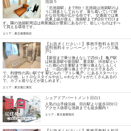
池袋５
「北池袋駅」まで8分！北池袋は池袋駅のよ
うに雑多としておらず、落ち着いていて静
かな住宅地が広がる街です。 交通面では東
武東上線が使え、池袋駅まで約2分で行けま
す。隣の池袋駅周辺は商業施設が豊富にあるので、欲しいものはすべ
て買える環境です。
エリア：東京都豊島区
【お急ぎください！】事務手数料＆初月
賃料無料キャンペーン！シェアハウス亀
戸1
【新宿まで乗り換えなしで25分♪】 亀戸駅
は秋葉原駅や新宿駅、東京駅、渋谷駅とい
った都心の主要駅まで乗り換えなしもしく
は、一回の乗り換えでアクセスできるの
で、利便性の高い駅です 駅ビルの「アトレ亀戸」にあるスターバッ
クスの他、レトロなスタイルやおしゃれなカフェがたくさんあるの
で、カフェ巡りなどが楽しめます。
エリア：東京都江東区
シェアドアパートメント目白1
人気の山手線沿線、目白駅より徒歩10分◎
アクセス抜群な池袋までも徒歩圏内！
エリア：東京都豊島区
【お急ぎください！】事務手数料＆初月