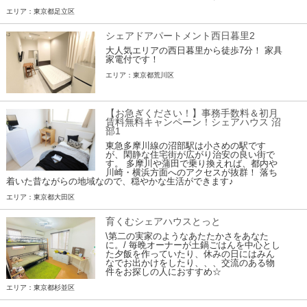
エリア：東京都足立区
シェアドアパートメント西日暮里2
大人気エリアの西日暮里から徒歩7分！ 家具
家電付です！
エリア：東京都荒川区
【お急ぎください！】事務手数料＆初月
賃料無料キャンペーン！シェアハウス 沼
部1
東急多摩川線の沼部駅は小さめの駅です
が、閑静な住宅街が広がり治安の良い街で
す。 多摩川や蒲田で乗り換えれば、都内や
川崎・横浜方面へのアクセスが抜群！ 落ち
着いた昔ながらの地域なので、穏やかな生活ができます♪
エリア：東京都大田区
育くむシェアハウスとっと
\第二の実家のようなあたたかさをあなた
に。/ 毎晩オーナーが土鍋ごはんを中心とし
た夕飯を作っていたり、休みの日にはみん
なでお出かけをしたり、、、交流のある物
件をお探しの人におすすめ☆
エリア：東京都杉並区