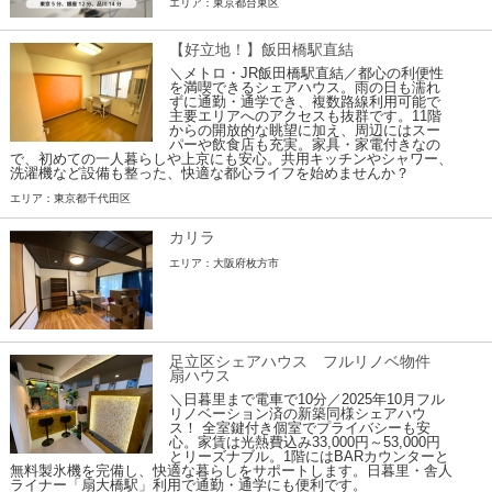
エリア：東京都台東区
【好立地！】飯田橋駅直結
＼メトロ・JR飯田橋駅直結／都心の利便性
を満喫できるシェアハウス。雨の日も濡れ
ずに通勤・通学でき、複数路線利用可能で
主要エリアへのアクセスも抜群です。11階
からの開放的な眺望に加え、周辺にはスー
パーや飲食店も充実。家具・家電付きなの
で、初めての一人暮らしや上京にも安心。共用キッチンやシャワー、
洗濯機など設備も整った、快適な都心ライフを始めませんか？
エリア：東京都千代田区
カリラ
エリア：大阪府枚方市
足立区シェアハウス フルリノベ物件
扇ハウス
＼日暮里まで電車で10分／2025年10月フル
リノベーション済の新築同様シェアハウ
ス！ 全室鍵付き個室でプライバシーも安
心。家賃は光熱費込み33,000円～53,000円
とリーズナブル。1階にはBARカウンターと
無料製氷機を完備し、快適な暮らしをサポートします。日暮里・舎人
ライナー「扇大橋駅」利用で通勤・通学にも便利です。