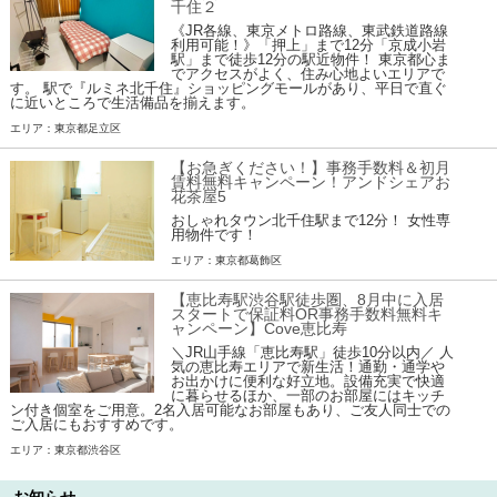
千住２
《JR各線、東京メトロ路線、東武鉄道路線
利用可能！》「押上」まで12分「京成小岩
駅」まで徒歩12分の駅近物件！ 東京都心ま
でアクセスがよく、住み心地よいエリアで
す。 駅で『ルミネ北千住』ショッピングモールがあり、平日で直ぐ
に近いところで生活備品を揃えます。
エリア：東京都足立区
【お急ぎください！】事務手数料＆初月
賃料無料キャンペーン！アンドシェアお
花茶屋5
おしゃれタウン北千住駅まで12分！ 女性専
用物件です！
エリア：東京都葛飾区
【恵比寿駅渋谷駅徒歩圏、8月中に入居
スタートで保証料OR事務手数料無料キ
ャンペーン】Cove恵比寿
＼JR山手線「恵比寿駅」徒歩10分以内／ 人
気の恵比寿エリアで新生活！通勤・通学や
お出かけに便利な好立地。設備充実で快適
に暮らせるほか、一部のお部屋にはキッチ
ン付き個室をご用意。2名入居可能なお部屋もあり、ご友人同士での
ご入居にもおすすめです。
エリア：東京都渋谷区