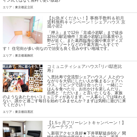
イン式ではなく無料で使い放題♪
エリア：東京都足立区
【お急ぎください！】事務手数料＆初月
賃料無料キャンペーン！シェアハウス 京
成小岩2
「押上」まで12分「京成小岩駅」まで徒歩
12分の駅近物件！京成小岩駅は日暮里や上
野が近く、また葛西臨海公園や東京ディズ
ニーリゾートなどの千葉方面へもすぐで
す！ 住宅街が多い街なので治安も良く住みやすい地域です。
エリア：東京都葛飾区
コミュニティシェアハウス｢リバ邸恵比
寿｣
＼恵比寿で交流型シェアハウス／ 人とのつ
ながりを大切にしたい人が集まるシェアハ
ウス。リビングで語り合ったり、一緒にご
はんを食べたり、お出かけを楽しんだり。
自然と「ただいま」と言いたくなる、家族
のようなあたたかいコミュニティがあります。一人暮らしでは味わえ
ない、誰かと過ごす毎日を始めてみませんか？まずは気軽に遊びに来
てください！
エリア：東京都目黒区
【1.5ヶ月フリーレントキャンペーン！】
ブルーテラス
＼新宿アクセス良好★下井草駅徒歩6分／ 閑