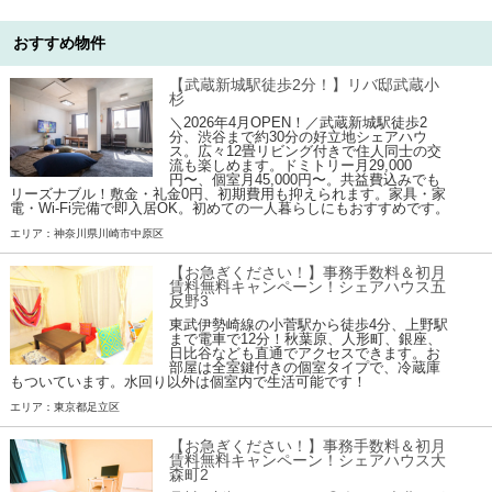
おすすめ物件
【武蔵新城駅徒歩2分！】リバ邸武蔵小
杉
＼2026年4月OPEN！／武蔵新城駅徒歩2
分、渋谷まで約30分の好立地シェアハウ
ス。広々12畳リビング付きで住人同士の交
流も楽しめます。ドミトリー月29,000
円〜、個室月45,000円〜。共益費込みでも
リーズナブル！敷金・礼金0円、初期費用も抑えられます。家具・家
電・Wi-Fi完備で即入居OK。初めての一人暮らしにもおすすめです。
エリア：神奈川県川崎市中原区
【お急ぎください！】事務手数料＆初月
賃料無料キャンペーン！シェアハウス五
反野3
東武伊勢崎線の小菅駅から徒歩4分、上野駅
まで電車で12分！秋葉原、人形町、銀座、
日比谷なども直通でアクセスできます。お
部屋は全室鍵付きの個室タイプで、冷蔵庫
もついています。水回り以外は個室内で生活可能です！
エリア：東京都足立区
【お急ぎください！】事務手数料＆初月
賃料無料キャンペーン！シェアハウス大
森町2