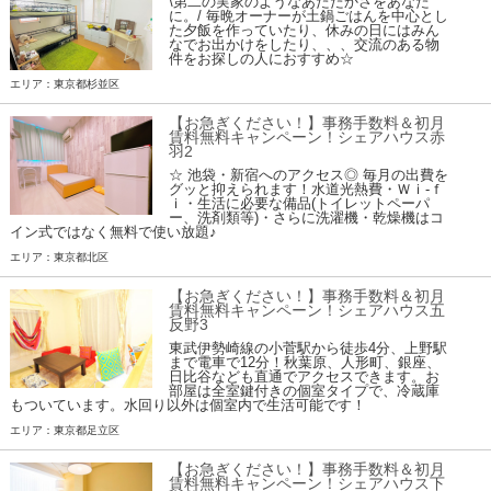
\第二の実家のようなあたたかさをあなた
に。/ 毎晩オーナーが土鍋ごはんを中心とし
た夕飯を作っていたり、休みの日にはみん
なでお出かけをしたり、、、交流のある物
件をお探しの人におすすめ☆
エリア：東京都杉並区
【お急ぎください！】事務手数料＆初月
賃料無料キャンペーン！シェアハウス赤
羽2
☆ 池袋・新宿へのアクセス◎ 毎月の出費を
グッと抑えられます！水道光熱費・Ｗｉ-ｆ
ｉ・生活に必要な備品(トイレットペーパ
ー、洗剤類等)・さらに洗濯機・乾燥機はコ
イン式ではなく無料で使い放題♪
エリア：東京都北区
【お急ぎください！】事務手数料＆初月
賃料無料キャンペーン！シェアハウス五
反野3
東武伊勢崎線の小菅駅から徒歩4分、上野駅
まで電車で12分！秋葉原、人形町、銀座、
日比谷なども直通でアクセスできます。お
部屋は全室鍵付きの個室タイプで、冷蔵庫
もついています。水回り以外は個室内で生活可能です！
エリア：東京都足立区
【お急ぎください！】事務手数料＆初月
賃料無料キャンペーン！シェアハウス下