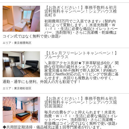
【お急ぎください！】事務手数料＆初月
賃料無料キャンペーン！シェアハウス椎
名町８
初期費用3万円でご入居できます♪（契約内
容によって変動します。）水道光熱費・Ｗ
ｉ-ｆｉ・生活に必要な備品(トイレットペー
パー、洗剤類等)・さらに洗濯機・乾燥機は
コイン式ではなく無料で使い放題♪
エリア：東京都豊島区
【1.5ヶ月フリーレントキャンペーン！】
ブルーテラス
＼新宿アクセス良好★下井草駅徒歩6分／ 閑
静な住宅街の庭付きシェアハウス。家具・
家電完備＆Wi-Fi無料で即入居OK！約6帖の
個室とNetflix対応の広々リビングで快適に暮
らせます。水回りも複数あり使いやすく、
通勤・通学にも便利。外国人の方も歓迎です！
エリア：東京都杉並区
【お急ぎください！】事務手数料＆初月
賃料無料キャンペーン！シェアハウス堀
切菖蒲園2
毎月の出費をグッと抑えられます！水道光
熱費・Ｗｉ-ｆｉ・生活に必要な備品(トイレ
ットペーパー、洗剤類等)・さらに洗濯機・
乾燥機はコイン式ではなく無料で使い放題♪
◆共用部定期清掃・備品補充は週１回専門業者が行います。