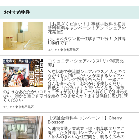
おすすめ物件
【お急ぎください！】事務手数料＆初月
賃料無料キャンペーン！アンドシェアお
花茶屋5
おしゃれタウン北千住駅まで12分！ 女性専
用物件です！
エリア：東京都葛飾区
コミュニティシェアハウス｢リバ邸恵比
寿｣
＼恵比寿で交流型シェアハウス／ 人とのつ
ながりを大切にしたい人が集まるシェアハ
ウス。リビングで語り合ったり、一緒にご
はんを食べたり、お出かけを楽しんだり。
自然と「ただいま」と言いたくなる、家族
のようなあたたかいコミュニティがあります。一人暮らしでは味わえ
ない、誰かと過ごす毎日を始めてみませんか？まずは気軽に遊びに来
てください！
エリア：東京都目黒区
【保証金無料キャンペーン！】Cherry
Blossom
＼池袋直通／東武東上線・若葉駅エリアに
誕生した女性専用シェアハウス。リフォー
ム済みのきれいな住空間と、明るく広めの