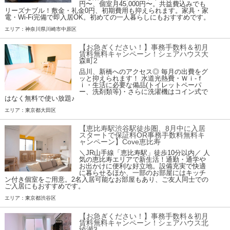
円〜、個室月45,000円〜。共益費込みでも
リーズナブル！敷金・礼金0円、初期費用も抑えられます。家具・家
電・Wi-Fi完備で即入居OK。初めての一人暮らしにもおすすめです。
エリア：神奈川県川崎市中原区
【お急ぎください！】事務手数料＆初月
賃料無料キャンペーン！シェアハウス大
森町2
品川、新橋へのアクセス◎ 毎月の出費をグ
ッと抑えられます！ 水道光熱費・Ｗｉ-ｆ
ｉ・生活に必要な備品(トイレットペーパ
ー、洗剤類等)・さらに洗濯機はコイン式で
はなく無料で使い放題♪
エリア：東京都大田区
【恵比寿駅渋谷駅徒歩圏、8月中に入居
スタートで保証料OR事務手数料無料キ
ャンペーン】Cove恵比寿
＼JR山手線「恵比寿駅」徒歩10分以内／ 人
気の恵比寿エリアで新生活！通勤・通学や
お出かけに便利な好立地。設備充実で快適
に暮らせるほか、一部のお部屋にはキッチ
ン付き個室をご用意。2名入居可能なお部屋もあり、ご友人同士での
ご入居にもおすすめです。
エリア：東京都渋谷区
【お急ぎください！】事務手数料＆初月
賃料無料キャンペーン！シェアハウス北
綾瀬3