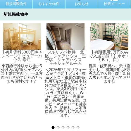
新規掲載物件
おすすめ物件
お知らせ
検索メニュー
新規掲載物件
【初月賃料5000円キャ
フルリノベ物件 北
【初期費用5万円のみ
ンペーン】ピュアーハ
区 シェアハウス 王
で入居可能！】ホホエ
ウス 瑞江
子駅 シェアハウス
ミB（川口）
王子シェアルーム
東西線行徳駅から徒歩5
目黒・飯田橋へ、乗り換
分以内の駅近シェアハウ
＼2026年7月末リフォー
えなし！ 初期費用も5万
ス！東京方面も、千葉方
ム完了予定！／ JR・東
円のみで入居可能！即日
面も行きやすいためとっ
京メトロ・都電の3路線
入居も可能となっており
ても便利です！☆
利用可能な王子駅徒歩12
ます◎
分の鍵付き個室シェアハ
ウス。家賃3.5万円～4.7
万円（共益費別）。Wi-
Fi・エアコン・家電完
備、共用設備も充実。コ
ンビニやスーパーも徒歩
圏内で生活便利。大家直
接管理で安心して暮らせ
ます。