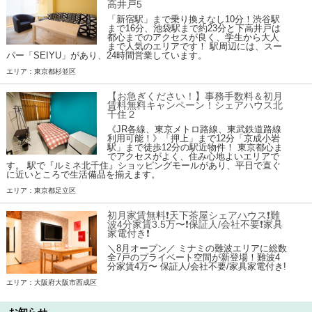
高井戸5
「新宿駅」まで乗り換えなし10分！渋谷駅
まで16分、池袋駅まで約23分と下高井戸は
都心までのアクセスが良く、学生から大人
まで人気のエリアです！ 駅周辺には、スー
パー「SEIYU」があり、24時間営業しています。
エリア：東京都杉並区
【お急ぎください！】事務手数料＆初月
賃料無料キャンペーン！シェアハウス北
千住２
《JR各線、東京メトロ路線、東武鉄道路線
利用可能！》「押上」まで12分「京成小岩
駅」まで徒歩12分の駅近物件！ 東京都心ま
でアクセスがよく、住み心地よいエリアで
す。 駅で『ルミネ北千住』ショッピングモールがあり、平日で直ぐ
に近いところで生活備品を揃えます。
エリア：東京都足立区
初月家賃無料❗️天下茶屋シェアハウス❗️難
波4分家賃3.5万〜❗️保証人/会社不要❗️家具
家電付き❗
＼8月オープン／ ミナミの難波エリアに総数
全7戸のプライベート空間が新登場！難波4
分家賃4万〜 保証人/会社不要/家具家電付き!
エリア：大阪府大阪市西成区