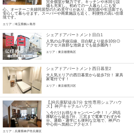
完全個室が魅力です。キッチンや水回り設
備も充実し、初めての一人暮らしにも安
心。オーナーご夫婦同居型のため見守りがあり、防犯面や生活面でも
安心して暮らせます。スーパーや商業施設も近く、利便性の高い住環
境です。
エリア：埼玉県鶴ヶ島市
シェアドアパートメント目白1
人気の山手線沿線、目白駅より徒歩10分◎
アクセス抜群な池袋までも徒歩圏内！
エリア：東京都豊島区
シェアドアパートメント西日暮里2
大人気エリアの西日暮里から徒歩7分！ 家具
家電付です！
エリア：東京都荒川区
【JR兵庫駅徒歩7分 女性専用シェアハウ
ス】神戸キャナルハウス
＼今だけお得なキャンペーン中！！／JR兵
庫駅から徒歩7分、三宮まで電車でわずか6
分。通勤・通学にも便利な立地で、神戸の
中心街へ気軽にアクセス！
エリア：兵庫県神戸市兵庫区