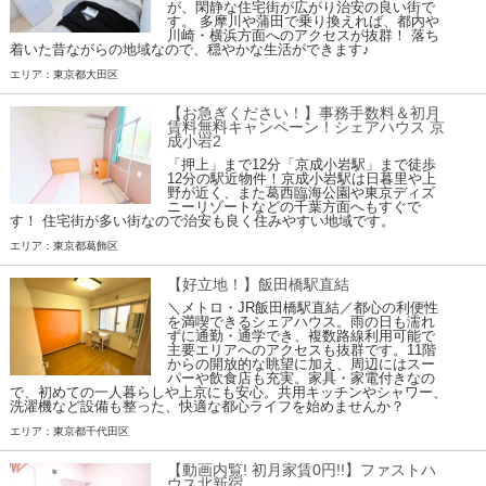
が、閑静な住宅街が広がり治安の良い街で
す。 多摩川や蒲田で乗り換えれば、都内や
川崎・横浜方面へのアクセスが抜群！ 落ち
着いた昔ながらの地域なので、穏やかな生活ができます♪
エリア：東京都大田区
【お急ぎください！】事務手数料＆初月
賃料無料キャンペーン！シェアハウス 京
成小岩2
「押上」まで12分「京成小岩駅」まで徒歩
12分の駅近物件！京成小岩駅は日暮里や上
野が近く、また葛西臨海公園や東京ディズ
ニーリゾートなどの千葉方面へもすぐで
す！ 住宅街が多い街なので治安も良く住みやすい地域です。
エリア：東京都葛飾区
【好立地！】飯田橋駅直結
＼メトロ・JR飯田橋駅直結／都心の利便性
を満喫できるシェアハウス。雨の日も濡れ
ずに通勤・通学でき、複数路線利用可能で
主要エリアへのアクセスも抜群です。11階
からの開放的な眺望に加え、周辺にはスー
パーや飲食店も充実。家具・家電付きなの
で、初めての一人暮らしや上京にも安心。共用キッチンやシャワー、
洗濯機など設備も整った、快適な都心ライフを始めませんか？
エリア：東京都千代田区
【動画内覧! 初月家賃0円!!】ファストハ
ウス北新宿