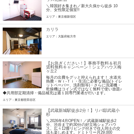
＼韓国好き集まれ／新大久保から徒歩 10
分、女性限定個室!!
エリア：東京都新宿区
カリラ
エリア：大阪府枚方市
【お急ぎください！】事務手数料＆初月
賃料無料キャンペーン！シェアハウス梅
ヶ丘2
毎月の出費をグッと抑えられます！ 水道光
熱費・Ｗｉ-ｆｉ・生活に必要な備品(トイレ
ットペーパー、洗剤類等)・さらに洗濯機・
乾燥機はコイン式ではなく無料で使い放題♪
◆共用部定期清掃・備品補充は週１回専門業者が行います。
エリア：東京都世田谷区
【武蔵新城駅徒歩2分！】リバ邸武蔵小
杉
＼2026年4月OPEN！／武蔵新城駅徒歩2
分、渋谷まで約30分の好立地シェアハウ
ス。広々12畳リビング付きで住人同士の交
流も楽しめます。ドミトリー月29,000