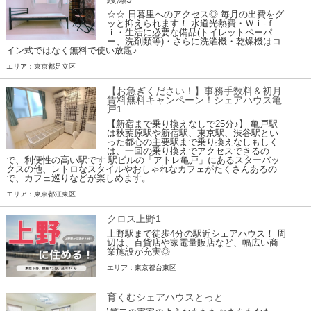
☆☆ 日暮里へのアクセス◎ 毎月の出費をグ
ッと抑えられます！ 水道光熱費・Ｗｉ-ｆ
ｉ・生活に必要な備品(トイレットペーパ
ー、洗剤類等)・さらに洗濯機・乾燥機はコ
イン式ではなく無料で使い放題♪
エリア：東京都足立区
【お急ぎください！】事務手数料＆初月
賃料無料キャンペーン！シェアハウス亀
戸1
【新宿まで乗り換えなしで25分♪】 亀戸駅
は秋葉原駅や新宿駅、東京駅、渋谷駅とい
った都心の主要駅まで乗り換えなしもしく
は、一回の乗り換えでアクセスできるの
で、利便性の高い駅です 駅ビルの「アトレ亀戸」にあるスターバッ
クスの他、レトロなスタイルやおしゃれなカフェがたくさんあるの
で、カフェ巡りなどが楽しめます。
エリア：東京都江東区
クロス上野1
上野駅まで徒歩4分の駅近シェアハウス！ 周
辺は、百貨店や家電量販店など、幅広い商
業施設が充実◎
エリア：東京都台東区
育くむシェアハウスとっと