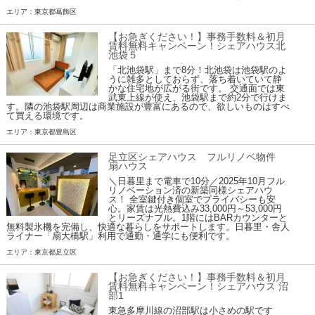
エリア：東京都葛飾区
【お急ぎください！】事務手数料＆初月
賃料無料キャンペーン！シェアハウス北
池袋５
「北池袋駅」まで8分！北池袋は池袋駅のよ
うに雑多としておらず、落ち着いていて静
かな住宅地が広がる街です。 交通面では東
武東上線が使え、池袋駅まで約2分で行けま
す。隣の池袋駅周辺は商業施設が豊富にあるので、欲しいものはすべ
て買える環境です。
エリア：東京都豊島区
足立区シェアハウス フルリノベ物件
扇ハウス
＼日暮里まで電車で10分／2025年10月フル
リノベーション済の新築同様シェアハウ
ス！ 全室鍵付き個室でプライバシーも安
心。家賃は光熱費込み33,000円～53,000円
とリーズナブル。1階にはBARカウンターと
無料製氷機を完備し、快適な暮らしをサポートします。日暮里・舎人
ライナー「扇大橋駅」利用で通勤・通学にも便利です。
エリア：東京都足立区
【お急ぎください！】事務手数料＆初月
賃料無料キャンペーン！シェアハウス 沼
部1
東急多摩川線の沼部駅は小さめの駅です