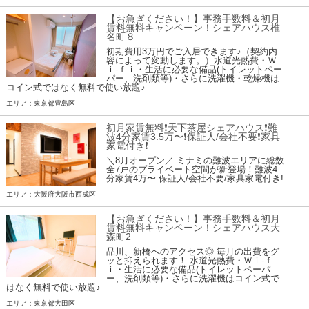
【お急ぎください！】事務手数料＆初月
賃料無料キャンペーン！シェアハウス椎
名町８
初期費用3万円でご入居できます♪（契約内
容によって変動します。）水道光熱費・Ｗ
ｉ-ｆｉ・生活に必要な備品(トイレットペー
パー、洗剤類等)・さらに洗濯機・乾燥機は
コイン式ではなく無料で使い放題♪
エリア：東京都豊島区
初月家賃無料❗️天下茶屋シェアハウス❗️難
波4分家賃3.5万〜❗️保証人/会社不要❗️家具
家電付き❗
＼8月オープン／ ミナミの難波エリアに総数
全7戸のプライベート空間が新登場！難波4
分家賃4万〜 保証人/会社不要/家具家電付き!
エリア：大阪府大阪市西成区
【お急ぎください！】事務手数料＆初月
賃料無料キャンペーン！シェアハウス大
森町2
品川、新橋へのアクセス◎ 毎月の出費をグ
ッと抑えられます！ 水道光熱費・Ｗｉ-ｆ
ｉ・生活に必要な備品(トイレットペーパ
ー、洗剤類等)・さらに洗濯機はコイン式で
はなく無料で使い放題♪
エリア：東京都大田区