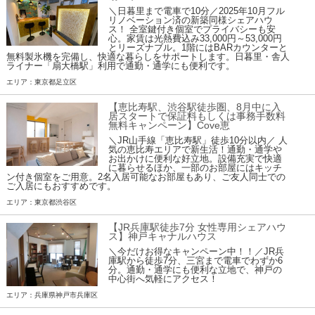
＼日暮里まで電車で10分／2025年10月フル
リノベーション済の新築同様シェアハウ
ス！ 全室鍵付き個室でプライバシーも安
心。家賃は光熱費込み33,000円～53,000円
とリーズナブル。1階にはBARカウンターと
無料製氷機を完備し、快適な暮らしをサポートします。日暮里・舎人
ライナー「扇大橋駅」利用で通勤・通学にも便利です。
エリア：東京都足立区
【恵比寿駅、渋谷駅徒歩圏、8月中に入
居スタートで保証料もしくは事務手数料
無料キャンペーン】Cove恵
＼JR山手線「恵比寿駅」徒歩10分以内／ 人
気の恵比寿エリアで新生活！通勤・通学や
お出かけに便利な好立地。設備充実で快適
に暮らせるほか、一部のお部屋にはキッチ
ン付き個室をご用意。2名入居可能なお部屋もあり、ご友人同士での
ご入居にもおすすめです。
エリア：東京都渋谷区
【JR兵庫駅徒歩7分 女性専用シェアハウ
ス】神戸キャナルハウス
＼今だけお得なキャンペーン中！！／JR兵
庫駅から徒歩7分、三宮まで電車でわずか6
分。通勤・通学にも便利な立地で、神戸の
中心街へ気軽にアクセス！
エリア：兵庫県神戸市兵庫区