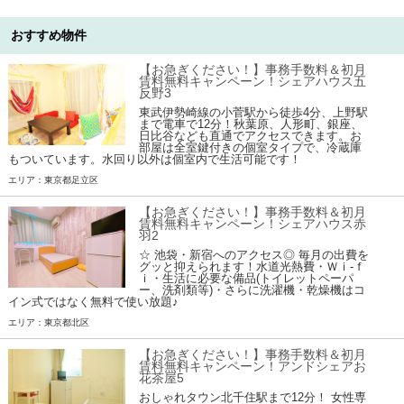
おすすめ物件
【お急ぎください！】事務手数料＆初月
賃料無料キャンペーン！シェアハウス五
反野3
東武伊勢崎線の小菅駅から徒歩4分、上野駅
まで電車で12分！秋葉原、人形町、銀座、
日比谷なども直通でアクセスできます。お
部屋は全室鍵付きの個室タイプで、冷蔵庫
もついています。水回り以外は個室内で生活可能です！
エリア：東京都足立区
【お急ぎください！】事務手数料＆初月
賃料無料キャンペーン！シェアハウス赤
羽2
☆ 池袋・新宿へのアクセス◎ 毎月の出費を
グッと抑えられます！水道光熱費・Ｗｉ-ｆ
ｉ・生活に必要な備品(トイレットペーパ
ー、洗剤類等)・さらに洗濯機・乾燥機はコ
イン式ではなく無料で使い放題♪
エリア：東京都北区
【お急ぎください！】事務手数料＆初月
賃料無料キャンペーン！アンドシェアお
花茶屋5
おしゃれタウン北千住駅まで12分！ 女性専