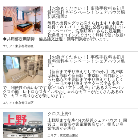
【お急ぎください！】事務手数料＆初月
賃料無料キャンペーン！シェアハウス堀
切菖蒲園2
毎月の出費をグッと抑えられます！水道光
熱費・Ｗｉ-ｆｉ・生活に必要な備品(トイレ
ットペーパー、洗剤類等)・さらに洗濯機・
乾燥機はコイン式ではなく無料で使い放題♪
◆共用部定期清掃・備品補充は週１回専門業者が行います。
エリア：東京都葛飾区
【お急ぎください！】事務手数料＆初月
賃料無料キャンペーン！シェアハウス亀
戸1
【新宿まで乗り換えなしで25分♪】 亀戸駅
は秋葉原駅や新宿駅、東京駅、渋谷駅とい
った都心の主要駅まで乗り換えなしもしく
は、一回の乗り換えでアクセスできるの
で、利便性の高い駅です 駅ビルの「アトレ亀戸」にあるスターバッ
クスの他、レトロなスタイルやおしゃれなカフェがたくさんあるの
で、カフェ巡りなどが楽しめます。
エリア：東京都江東区
クロス上野1
上野駅まで徒歩4分の駅近シェアハウス！ 周
辺は、百貨店や家電量販店など、幅広い商
業施設が充実◎
エリア：東京都台東区