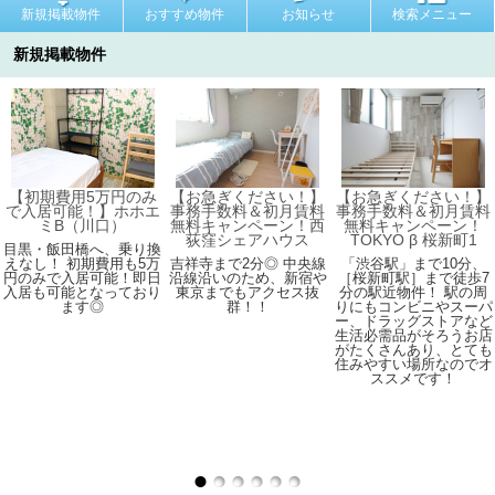
新規掲載物件
おすすめ物件
お知らせ
検索メニュー
新規掲載物件
【初期費用5万円のみ
【お急ぎください！】
【お急ぎください！】
で入居可能！】ホホエ
事務手数料＆初月賃料
事務手数料＆初月賃料
ミB（川口）
無料キャンペーン！西
無料キャンペーン！
荻窪シェアハウス
TOKYO β 桜新町1
目黒・飯田橋へ、乗り換
えなし！ 初期費用も5万
吉祥寺まで2分◎ 中央線
「渋谷駅」まで10分、
円のみで入居可能！即日
沿線沿いのため、新宿や
［桜新町駅］まで徒歩7
入居も可能となっており
東京までもアクセス抜
分の駅近物件！ 駅の周
ます◎
群！！
りにもコンビニやスーパ
ー、ドラッグストアなど
生活必需品がそろうお店
がたくさんあり、とても
住みやすい場所なのでオ
ススメです！