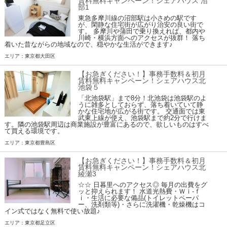
賃料無料キャンペーン！シェアハウス 沼
部1
東急多摩川線の沼部駅は小さめの駅です
が、閑静な住宅街が広がり治安の良い街で
す。 多摩川や蒲田で乗り換えれば、都内や
川崎・横浜方面へのアクセスが抜群！ 落ち
着いた昔ながらの地域なので、穏やかな生活ができます♪
エリア：東京都大田区
【お急ぎください！】事務手数料＆初月
賃料無料キャンペーン！シェアハウス北
池袋５
「北池袋駅」まで8分！北池袋は池袋駅のよ
うに雑多としておらず、落ち着いていて静
かな住宅地が広がる街です。 交通面では東
武東上線が使え、池袋駅まで約2分で行けま
す。隣の池袋駅周辺は商業施設が豊富にあるので、欲しいものはすべ
て買える環境です。
エリア：東京都豊島区
【お急ぎください！】事務手数料＆初月
賃料無料キャンペーン！シェアハウス北
綾瀬3
☆☆ 日暮里へのアクセス◎ 毎月の出費をグ
ッと抑えられます！ 水道光熱費・Ｗｉ-ｆ
ｉ・生活に必要な備品(トイレットペーパ
ー、洗剤類等)・さらに洗濯機・乾燥機はコ
イン式ではなく無料で使い放題♪
エリア：東京都足立区