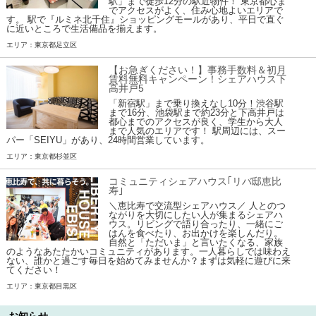
駅」まで徒歩12分の駅近物件！ 東京都心ま
でアクセスがよく、住み心地よいエリアで
す。 駅で『ルミネ北千住』ショッピングモールがあり、平日で直ぐ
に近いところで生活備品を揃えます。
エリア：東京都足立区
【お急ぎください！】事務手数料＆初月
賃料無料キャンペーン！シェアハウス下
高井戸5
「新宿駅」まで乗り換えなし10分！渋谷駅
まで16分、池袋駅まで約23分と下高井戸は
都心までのアクセスが良く、学生から大人
まで人気のエリアです！ 駅周辺には、スー
パー「SEIYU」があり、24時間営業しています。
エリア：東京都杉並区
コミュニティシェアハウス｢リバ邸恵比
寿｣
＼恵比寿で交流型シェアハウス／ 人とのつ
ながりを大切にしたい人が集まるシェアハ
ウス。リビングで語り合ったり、一緒にご
はんを食べたり、お出かけを楽しんだり。
自然と「ただいま」と言いたくなる、家族
のようなあたたかいコミュニティがあります。一人暮らしでは味わえ
ない、誰かと過ごす毎日を始めてみませんか？まずは気軽に遊びに来
てください！
エリア：東京都目黒区