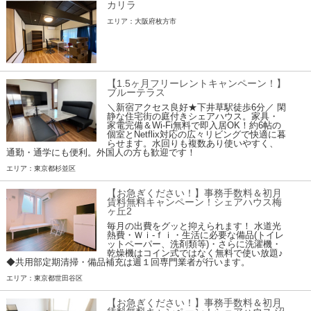
カリラ
エリア：大阪府枚方市
【1.5ヶ月フリーレントキャンペーン！】
ブルーテラス
＼新宿アクセス良好★下井草駅徒歩6分／ 閑
静な住宅街の庭付きシェアハウス。家具・
家電完備＆Wi-Fi無料で即入居OK！約6帖の
個室とNetflix対応の広々リビングで快適に暮
らせます。水回りも複数あり使いやすく、
通勤・通学にも便利。外国人の方も歓迎です！
エリア：東京都杉並区
【お急ぎください！】事務手数料＆初月
賃料無料キャンペーン！シェアハウス梅
ヶ丘2
毎月の出費をグッと抑えられます！ 水道光
熱費・Ｗｉ-ｆｉ・生活に必要な備品(トイレ
ットペーパー、洗剤類等)・さらに洗濯機・
乾燥機はコイン式ではなく無料で使い放題♪
◆共用部定期清掃・備品補充は週１回専門業者が行います。
エリア：東京都世田谷区
【お急ぎください！】事務手数料＆初月