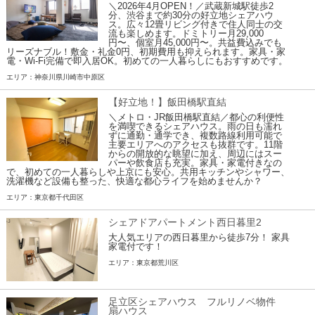
＼2026年4月OPEN！／武蔵新城駅徒歩2
分、渋谷まで約30分の好立地シェアハウ
ス。広々12畳リビング付きで住人同士の交
流も楽しめます。ドミトリー月29,000
円〜、個室月45,000円〜。共益費込みでも
リーズナブル！敷金・礼金0円、初期費用も抑えられます。家具・家
電・Wi-Fi完備で即入居OK。初めての一人暮らしにもおすすめです。
エリア：神奈川県川崎市中原区
【好立地！】飯田橋駅直結
＼メトロ・JR飯田橋駅直結／都心の利便性
を満喫できるシェアハウス。雨の日も濡れ
ずに通勤・通学でき、複数路線利用可能で
主要エリアへのアクセスも抜群です。11階
からの開放的な眺望に加え、周辺にはスー
パーや飲食店も充実。家具・家電付きなの
で、初めての一人暮らしや上京にも安心。共用キッチンやシャワー、
洗濯機など設備も整った、快適な都心ライフを始めませんか？
エリア：東京都千代田区
シェアドアパートメント西日暮里2
大人気エリアの西日暮里から徒歩7分！ 家具
家電付です！
エリア：東京都荒川区
足立区シェアハウス フルリノベ物件
扇ハウス