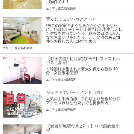
用物件です！
エリア：東京都葛飾区
育くむシェアハウスとっと
\第二の実家のようなあたたかさをあなた
に。/ 毎晩オーナーが土鍋ごはんを中心とし
た夕飯を作っていたり、休みの日にはみん
なでお出かけをしたり、、、交流のある物
件をお探しの人におすすめ☆
エリア：東京都杉並区
【動画内覧! 初月家賃0円!!】ファストハ
ウス北新宿
＼韓国好き集まれ／新大久保から徒歩 10
分、女性限定個室!!
エリア：東京都新宿区
シェアドアパートメント目白1
人気の山手線沿線、目白駅より徒歩10分◎
アクセス抜群な池袋までも徒歩圏内！
エリア：東京都豊島区
【武蔵新城駅徒歩2分！】リバ邸武蔵小
杉