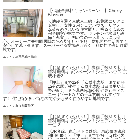
【保証金無料キャンペーン！】Cherry
Blossom
＼池袋直通／東武東上線・若葉駅エリアに
誕生した女性専用シェアハウス。リフォー
ム済みのきれいな住空間と、明るく広めの
完全個室が魅力です。キッチンや水回り設
備も充実し、初めての一人暮らしにも安
心。オーナーご夫婦同居型のため見守りがあり、防犯面や生活面でも
安心して暮らせます。スーパーや商業施設も近く、利便性の高い住環
境です。
エリア：埼玉県鶴ヶ島市
【お急ぎください！】事務手数料＆初月
賃料無料キャンペーン！シェアハウス 京
成小岩2
「押上」まで12分「京成小岩駅」まで徒歩
12分の駅近物件！京成小岩駅は日暮里や上
野が近く、また葛西臨海公園や東京ディズ
ニーリゾートなどの千葉方面へもすぐで
す！ 住宅街が多い街なので治安も良く住みやすい地域です。
エリア：東京都葛飾区
【お急ぎください！】事務手数料＆初月
賃料無料キャンペーン！シェアハウス北
千住２
《JR各線、東京メトロ路線、東武鉄道路線
利用可能！》「押上」まで12分「京成小岩