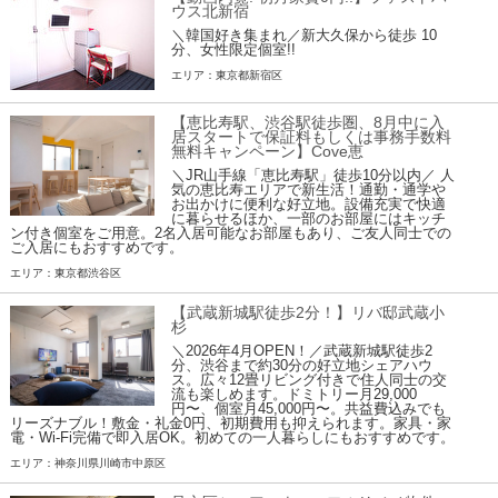
ウス北新宿
＼韓国好き集まれ／新大久保から徒歩 10
分、女性限定個室!!
エリア：東京都新宿区
【恵比寿駅、渋谷駅徒歩圏、8月中に入
居スタートで保証料もしくは事務手数料
無料キャンペーン】Cove恵
＼JR山手線「恵比寿駅」徒歩10分以内／ 人
気の恵比寿エリアで新生活！通勤・通学や
お出かけに便利な好立地。設備充実で快適
に暮らせるほか、一部のお部屋にはキッチ
ン付き個室をご用意。2名入居可能なお部屋もあり、ご友人同士での
ご入居にもおすすめです。
エリア：東京都渋谷区
【武蔵新城駅徒歩2分！】リバ邸武蔵小
杉
＼2026年4月OPEN！／武蔵新城駅徒歩2
分、渋谷まで約30分の好立地シェアハウ
ス。広々12畳リビング付きで住人同士の交
流も楽しめます。ドミトリー月29,000
円〜、個室月45,000円〜。共益費込みでも
リーズナブル！敷金・礼金0円、初期費用も抑えられます。家具・家
電・Wi-Fi完備で即入居OK。初めての一人暮らしにもおすすめです。
エリア：神奈川県川崎市中原区