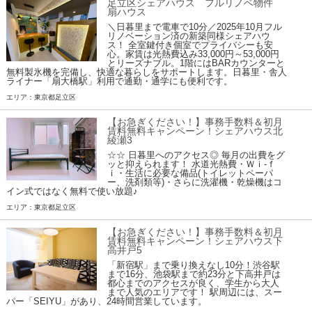
足立区シェアハウス フルリノベ物件
扇ハウス
＼日暮里まで電車で10分／2025年10月フル
リノベーション済の新築同様シェアハウ
ス！ 全室鍵付き個室でプライバシーも安
心。家賃は光熱費込み33,000円～53,000円
とリーズナブル。1階にはBARカウンターと
無料製氷機を完備し、快適な暮らしをサポートします。日暮里・舎人
ライナー「扇大橋駅」利用で通勤・通学にも便利です。
エリア：東京都足立区
【お急ぎください！】事務手数料＆初月
賃料無料キャンペーン！シェアハウス北
綾瀬3
☆☆ 日暮里へのアクセス◎ 毎月の出費をグ
ッと抑えられます！ 水道光熱費・Ｗｉ-ｆ
ｉ・生活に必要な備品(トイレットペーパ
ー、洗剤類等)・さらに洗濯機・乾燥機はコ
イン式ではなく無料で使い放題♪
エリア：東京都足立区
【お急ぎください！】事務手数料＆初月
賃料無料キャンペーン！シェアハウス下
高井戸5
「新宿駅」まで乗り換えなし10分！渋谷駅
まで16分、池袋駅まで約23分と下高井戸は
都心までのアクセスが良く、学生から大人
まで人気のエリアです！ 駅周辺には、スー
パー「SEIYU」があり、24時間営業しています。