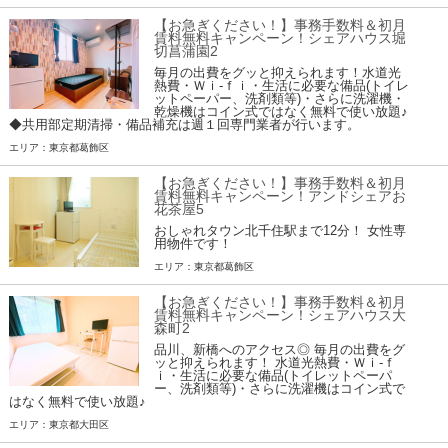
【お急ぎください！】事務手数料＆初月
賃料無料キャンペーン！シェアハウス堀
切菖蒲園2
毎月の出費をグッと抑えられます！水道光
熱費・Ｗｉ-ｆｉ・生活に必要な備品(トイレ
ットペーパー、洗剤類等)・さらに洗濯機・
乾燥機はコイン式ではなく無料で使い放題♪
◆共用部定期清掃・備品補充は週１回専門業者が行います。
エリア：東京都葛飾区
【お急ぎください！】事務手数料＆初月
賃料無料キャンペーン！アンドシェアお
花茶屋5
おしゃれタウン北千住駅まで12分！ 女性専
用物件です！
エリア：東京都葛飾区
【お急ぎください！】事務手数料＆初月
賃料無料キャンペーン！シェアハウス大
森町2
品川、新橋へのアクセス◎ 毎月の出費をグ
ッと抑えられます！ 水道光熱費・Ｗｉ-ｆ
ｉ・生活に必要な備品(トイレットペーパ
ー、洗剤類等)・さらに洗濯機はコイン式で
はなく無料で使い放題♪
エリア：東京都大田区