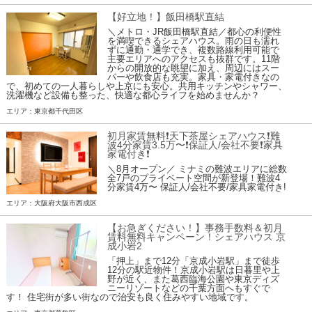
【好立地！】飯田橋駅直結
＼メトロ・JR飯田橋駅直結／都心の利便性
を満喫できるシェアハウス。雨の日も濡れ
ずに通勤・通学でき、複数路線利用可能で
主要エリアへのアクセスも抜群です。11階
からの開放的な眺望に加え、周辺にはスー
パーや飲食店も充実。家具・家電付きなの
で、初めての一人暮らしや上京にも安心。共用キッチンやシャワー、
洗濯機など設備も整った、快適な都心ライフを始めませんか？
エリア：東京都千代田区
初月家賃無料❗️天下茶屋シェアハウス❗️難
波4分家賃3.5万〜❗️保証人/会社不要❗️家具
家電付き❗
＼8月オープン／ ミナミの難波エリアに総数
全7戸のプライベート空間が新登場！難波4
分家賃4万〜 保証人/会社不要/家具家電付き!
エリア：大阪府大阪市西成区
【お急ぎください！】事務手数料＆初月
賃料無料キャンペーン！シェアハウス 京
成小岩2
「押上」まで12分「京成小岩駅」まで徒歩
12分の駅近物件！京成小岩駅は日暮里や上
野が近く、また葛西臨海公園や東京ディズ
ニーリゾートなどの千葉方面へもすぐで
す！ 住宅街が多い街なので治安も良く住みやすい地域です。