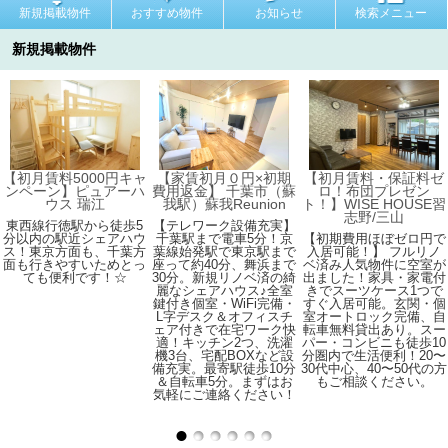
新規掲載物件
おすすめ物件
お知らせ
検索メニュー
新規掲載物件
【初月賃料5000円キャ
【家賃初月０円×初期
【初月賃料・保証料ゼ
ンペーン】ピュアーハ
費用返金】 千葉市（蘇
ロ！布団プレゼン
ウス 瑞江
我駅）蘇我Reunion
ト！】WISE HOUSE習
志野/三山
東西線行徳駅から徒歩5
【テレワーク設備充実】
分以内の駅近シェアハウ
千葉駅まで電車5分！京
【初期費用ほぼゼロ円で
ス！東京方面も、千葉方
葉線始発駅で東京駅まで
入居可能！】 フルリノ
面も行きやすいためとっ
座って約40分、舞浜まで
ベ済み人気物件に空室が
ても便利です！☆
30分。新規リノベ済の綺
出ました！家具・家電付
麗なシェアハウス♪全室
きでスーツケース1つで
鍵付き個室・WiFi完備・
すぐ入居可能。玄関・個
L字デスク＆オフィスチ
室オートロック完備、自
ェア付きで在宅ワーク快
転車無料貸出あり。スー
適！キッチン2つ、洗濯
パー・コンビニも徒歩10
機3台、宅配BOXなど設
分圏内で生活便利！20〜
備充実。最寄駅徒歩10分
30代中心、40〜50代の方
＆自転車5分。まずはお
もご相談ください。
気軽にご連絡ください！