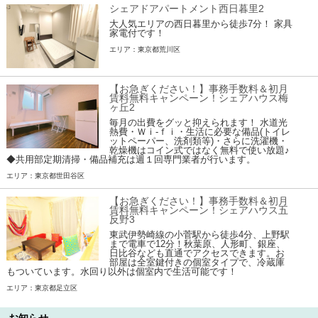
シェアドアパートメント西日暮里2
大人気エリアの西日暮里から徒歩7分！ 家具
家電付です！
エリア：東京都荒川区
【お急ぎください！】事務手数料＆初月
賃料無料キャンペーン！シェアハウス梅
ヶ丘2
毎月の出費をグッと抑えられます！ 水道光
熱費・Ｗｉ-ｆｉ・生活に必要な備品(トイレ
ットペーパー、洗剤類等)・さらに洗濯機・
乾燥機はコイン式ではなく無料で使い放題♪
◆共用部定期清掃・備品補充は週１回専門業者が行います。
エリア：東京都世田谷区
【お急ぎください！】事務手数料＆初月
賃料無料キャンペーン！シェアハウス五
反野3
東武伊勢崎線の小菅駅から徒歩4分、上野駅
まで電車で12分！秋葉原、人形町、銀座、
日比谷なども直通でアクセスできます。お
部屋は全室鍵付きの個室タイプで、冷蔵庫
もついています。水回り以外は個室内で生活可能です！
エリア：東京都足立区