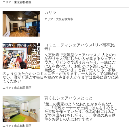
エリア：東京都杉並区
カリラ
エリア：大阪府枚方市
コミュニティシェアハウス｢リバ邸恵比
寿｣
＼恵比寿で交流型シェアハウス／ 人とのつ
ながりを大切にしたい人が集まるシェアハ
ウス。リビングで語り合ったり、一緒にご
はんを食べたり、お出かけを楽しんだり。
自然と「ただいま」と言いたくなる、家族
のようなあたたかいコミュニティがあります。一人暮らしでは味わえ
ない、誰かと過ごす毎日を始めてみませんか？まずは気軽に遊びに来
てください！
エリア：東京都目黒区
育くむシェアハウスとっと
\第二の実家のようなあたたかさをあなた
に。/ 毎晩オーナーが土鍋ごはんを中心とし
た夕飯を作っていたり、休みの日にはみん
なでお出かけをしたり、、、交流のある物
件をお探しの人におすすめ☆
エリア：東京都杉並区