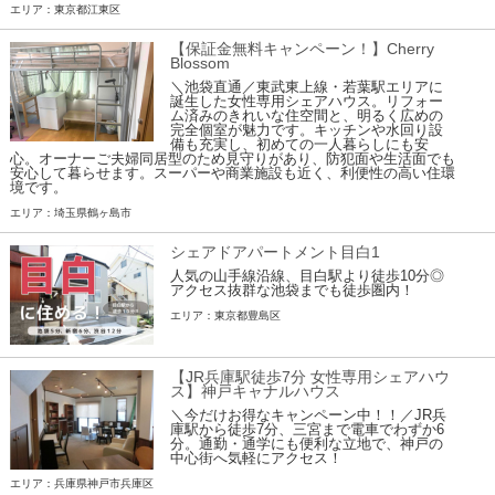
エリア：東京都江東区
【保証金無料キャンペーン！】Cherry
Blossom
＼池袋直通／東武東上線・若葉駅エリアに
誕生した女性専用シェアハウス。リフォー
ム済みのきれいな住空間と、明るく広めの
完全個室が魅力です。キッチンや水回り設
備も充実し、初めての一人暮らしにも安
心。オーナーご夫婦同居型のため見守りがあり、防犯面や生活面でも
安心して暮らせます。スーパーや商業施設も近く、利便性の高い住環
境です。
エリア：埼玉県鶴ヶ島市
シェアドアパートメント目白1
人気の山手線沿線、目白駅より徒歩10分◎
アクセス抜群な池袋までも徒歩圏内！
エリア：東京都豊島区
【JR兵庫駅徒歩7分 女性専用シェアハウ
ス】神戸キャナルハウス
＼今だけお得なキャンペーン中！！／JR兵
庫駅から徒歩7分、三宮まで電車でわずか6
分。通勤・通学にも便利な立地で、神戸の
中心街へ気軽にアクセス！
エリア：兵庫県神戸市兵庫区