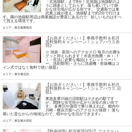
「北池袋駅」まで8分！北池袋は池袋駅のよ
うに雑多としておらず、落ち着いていて静
かな住宅地が広がる街です。 交通面では東
武東上線が使え、池袋駅まで約2分で行けま
す。隣の池袋駅周辺は商業施設が豊富にあるので、欲しいものはすべ
て買える環境です。
エリア：東京都豊島区
【お急ぎください！】事務手数料＆初月
賃料無料キャンペーン！シェアハウス赤
羽2
☆ 池袋・新宿へのアクセス◎ 毎月の出費を
グッと抑えられます！水道光熱費・Ｗｉ-ｆ
ｉ・生活に必要な備品(トイレットペーパ
ー、洗剤類等)・さらに洗濯機・乾燥機はコ
イン式ではなく無料で使い放題♪
エリア：東京都北区
【お急ぎください！】事務手数料＆初月
賃料無料キャンペーン！シェアハウス 沼
部1
東急多摩川線の沼部駅は小さめの駅です
が、閑静な住宅街が広がり治安の良い街で
す。 多摩川や蒲田で乗り換えれば、都内や
川崎・横浜方面へのアクセスが抜群！ 落ち
着いた昔ながらの地域なので、穏やかな生活ができます♪
エリア：東京都大田区
【動画内覧! 初月家賃0円!!】ファストハ