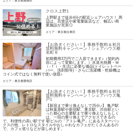
エリア：東京都葛飾区
クロス上野1
上野駅まで徒歩4分の駅近シェアハウス！ 周
辺は、百貨店や家電量販店など、幅広い商
業施設が充実◎
エリア：東京都台東区
【お急ぎください！】事務手数料＆初月
賃料無料キャンペーン！シェアハウス椎
名町８
初期費用3万円でご入居できます♪（契約内
容によって変動します。）水道光熱費・Ｗ
ｉ-ｆｉ・生活に必要な備品(トイレットペー
パー、洗剤類等)・さらに洗濯機・乾燥機は
コイン式ではなく無料で使い放題♪
エリア：東京都豊島区
【お急ぎください！】事務手数料＆初月
賃料無料キャンペーン！シェアハウス亀
戸1
【新宿まで乗り換えなしで25分♪】 亀戸駅
は秋葉原駅や新宿駅、東京駅、渋谷駅とい
った都心の主要駅まで乗り換えなしもしく
は、一回の乗り換えでアクセスできるの
で、利便性の高い駅です 駅ビルの「アトレ亀戸」にあるスターバッ
クスの他、レトロなスタイルやおしゃれなカフェがたくさんあるの
で、カフェ巡りなどが楽しめます。