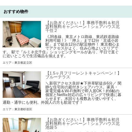
おすすめ物件
【お急ぎください！】事務手数料＆初月
賃料無料キャンペーン！シェアハウス北
千住２
《JR各線、東京メトロ路線、東武鉄道路線
利用可能！》「押上」まで12分「京成小岩
駅」まで徒歩12分の駅近物件！ 東京都心ま
でアクセスがよく、住み心地よいエリアで
す。 駅で『ルミネ北千住』ショッピングモールがあり、平日で直ぐ
に近いところで生活備品を揃えます。
エリア：東京都足立区
【1.5ヶ月フリーレントキャンペーン！】
ブルーテラス
＼新宿アクセス良好★下井草駅徒歩6分／ 閑
静な住宅街の庭付きシェアハウス。家具・
家電完備＆Wi-Fi無料で即入居OK！約6帖の
個室とNetflix対応の広々リビングで快適に暮
らせます。水回りも複数あり使いやすく、
通勤・通学にも便利。外国人の方も歓迎です！
エリア：東京都杉並区
【お急ぎください！】事務手数料＆初月
賃料無料キャンペーン！シェアハウス北
池袋５