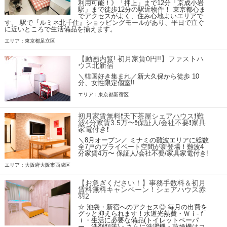
利用可能！》「押上」まで12分「京成小岩
駅」まで徒歩12分の駅近物件！ 東京都心ま
でアクセスがよく、住み心地よいエリアで
す。 駅で『ルミネ北千住』ショッピングモールがあり、平日で直ぐ
に近いところで生活備品を揃えます。
エリア：東京都足立区
【動画内覧! 初月家賃0円!!】ファストハ
ウス北新宿
＼韓国好き集まれ／新大久保から徒歩 10
分、女性限定個室!!
エリア：東京都新宿区
初月家賃無料❗️天下茶屋シェアハウス❗️難
波4分家賃3.5万〜❗️保証人/会社不要❗️家具
家電付き❗
＼8月オープン／ ミナミの難波エリアに総数
全7戸のプライベート空間が新登場！難波4
分家賃4万〜 保証人/会社不要/家具家電付き!
エリア：大阪府大阪市西成区
【お急ぎください！】事務手数料＆初月
賃料無料キャンペーン！シェアハウス赤
羽2
☆ 池袋・新宿へのアクセス◎ 毎月の出費を
グッと抑えられます！水道光熱費・Ｗｉ-ｆ
ｉ・生活に必要な備品(トイレットペーパ
ー、洗剤類等)・さらに洗濯機・乾燥機はコ