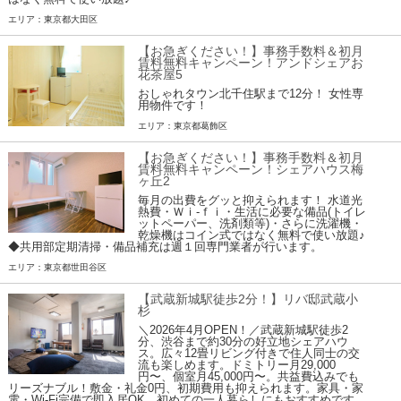
エリア：東京都大田区
【お急ぎください！】事務手数料＆初月
賃料無料キャンペーン！アンドシェアお
花茶屋5
おしゃれタウン北千住駅まで12分！ 女性専
用物件です！
エリア：東京都葛飾区
【お急ぎください！】事務手数料＆初月
賃料無料キャンペーン！シェアハウス梅
ヶ丘2
毎月の出費をグッと抑えられます！ 水道光
熱費・Ｗｉ-ｆｉ・生活に必要な備品(トイレ
ットペーパー、洗剤類等)・さらに洗濯機・
乾燥機はコイン式ではなく無料で使い放題♪
◆共用部定期清掃・備品補充は週１回専門業者が行います。
エリア：東京都世田谷区
【武蔵新城駅徒歩2分！】リバ邸武蔵小
杉
＼2026年4月OPEN！／武蔵新城駅徒歩2
分、渋谷まで約30分の好立地シェアハウ
ス。広々12畳リビング付きで住人同士の交
流も楽しめます。ドミトリー月29,000
円〜、個室月45,000円〜。共益費込みでも
リーズナブル！敷金・礼金0円、初期費用も抑えられます。家具・家
電・Wi-Fi完備で即入居OK。初めての一人暮らしにもおすすめです。