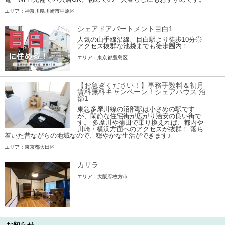
エリア：神奈川県川崎市中原区
シェアドアパートメント目白1
人気の山手線沿線、目白駅より徒歩10分◎
アクセス抜群な池袋までも徒歩圏内！
エリア：東京都豊島区
【お急ぎください！】事務手数料＆初月
賃料無料キャンペーン！シェアハウス 沼
部1
東急多摩川線の沼部駅は小さめの駅です
が、閑静な住宅街が広がり治安の良い街で
す。 多摩川や蒲田で乗り換えれば、都内や
川崎・横浜方面へのアクセスが抜群！ 落ち
着いた昔ながらの地域なので、穏やかな生活ができます♪
エリア：東京都大田区
カリラ
エリア：大阪府枚方市