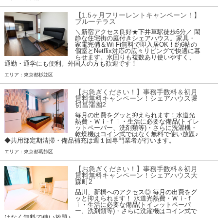
【1.5ヶ月フリーレントキャンペーン！】
ブルーテラス
＼新宿アクセス良好★下井草駅徒歩6分／ 閑
静な住宅街の庭付きシェアハウス。家具・
家電完備＆Wi-Fi無料で即入居OK！約6帖の
個室とNetflix対応の広々リビングで快適に暮
らせます。水回りも複数あり使いやすく、
通勤・通学にも便利。外国人の方も歓迎です！
エリア：東京都杉並区
【お急ぎください！】事務手数料＆初月
賃料無料キャンペーン！シェアハウス堀
切菖蒲園2
毎月の出費をグッと抑えられます！水道光
熱費・Ｗｉ-ｆｉ・生活に必要な備品(トイレ
ットペーパー、洗剤類等)・さらに洗濯機・
乾燥機はコイン式ではなく無料で使い放題♪
◆共用部定期清掃・備品補充は週１回専門業者が行います。
エリア：東京都葛飾区
【お急ぎください！】事務手数料＆初月
賃料無料キャンペーン！シェアハウス大
森町2
品川、新橋へのアクセス◎ 毎月の出費をグ
ッと抑えられます！ 水道光熱費・Ｗｉ-ｆ
ｉ・生活に必要な備品(トイレットペーパ
ー、洗剤類等)・さらに洗濯機はコイン式で
はなく無料で使い放題♪