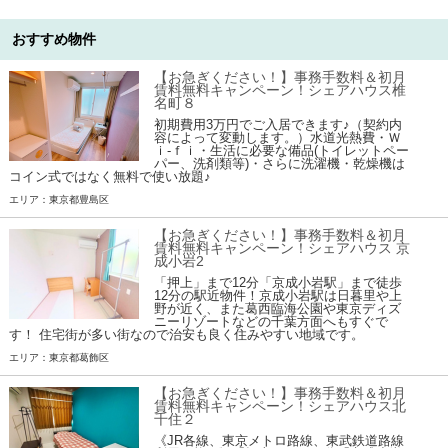
おすすめ物件
【お急ぎください！】事務手数料＆初月
賃料無料キャンペーン！シェアハウス椎
名町８
初期費用3万円でご入居できます♪（契約内
容によって変動します。）水道光熱費・Ｗ
ｉ-ｆｉ・生活に必要な備品(トイレットペー
パー、洗剤類等)・さらに洗濯機・乾燥機は
コイン式ではなく無料で使い放題♪
エリア：東京都豊島区
【お急ぎください！】事務手数料＆初月
賃料無料キャンペーン！シェアハウス 京
成小岩2
「押上」まで12分「京成小岩駅」まで徒歩
12分の駅近物件！京成小岩駅は日暮里や上
野が近く、また葛西臨海公園や東京ディズ
ニーリゾートなどの千葉方面へもすぐで
す！ 住宅街が多い街なので治安も良く住みやすい地域です。
エリア：東京都葛飾区
【お急ぎください！】事務手数料＆初月
賃料無料キャンペーン！シェアハウス北
千住２
《JR各線、東京メトロ路線、東武鉄道路線