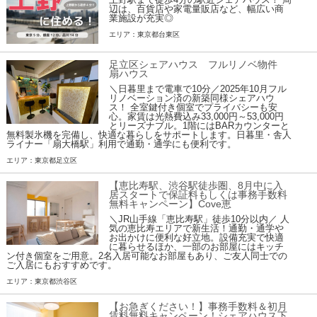
辺は、百貨店や家電量販店など、幅広い商
業施設が充実◎
エリア：東京都台東区
足立区シェアハウス フルリノベ物件
扇ハウス
＼日暮里まで電車で10分／2025年10月フル
リノベーション済の新築同様シェアハウ
ス！ 全室鍵付き個室でプライバシーも安
心。家賃は光熱費込み33,000円～53,000円
とリーズナブル。1階にはBARカウンターと
無料製氷機を完備し、快適な暮らしをサポートします。日暮里・舎人
ライナー「扇大橋駅」利用で通勤・通学にも便利です。
エリア：東京都足立区
【恵比寿駅、渋谷駅徒歩圏、8月中に入
居スタートで保証料もしくは事務手数料
無料キャンペーン】Cove恵
＼JR山手線「恵比寿駅」徒歩10分以内／ 人
気の恵比寿エリアで新生活！通勤・通学や
お出かけに便利な好立地。設備充実で快適
に暮らせるほか、一部のお部屋にはキッチ
ン付き個室をご用意。2名入居可能なお部屋もあり、ご友人同士での
ご入居にもおすすめです。
エリア：東京都渋谷区
【お急ぎください！】事務手数料＆初月
賃料無料キャンペーン！シェアハウス下