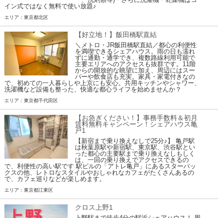
イン式ではなく無料で使い放題♪
エリア：東京都北区
【好立地！】飯田橋駅直結
＼メトロ・JR飯田橋駅直結／都心の利便性
を満喫できるシェアハウス。雨の日も濡れ
ずに通勤・通学でき、複数路線利用可能で
主要エリアへのアクセスも抜群です。11階
からの開放的な眺望に加え、周辺にはスー
パーや飲食店も充実。家具・家電付きなの
で、初めての一人暮らしや上京にも安心。共用キッチンやシャワー、
洗濯機など設備も整った、快適な都心ライフを始めませんか？
エリア：東京都千代田区
【お急ぎください！】事務手数料＆初月
賃料無料キャンペーン！シェアハウス亀
戸1
【新宿まで乗り換えなしで25分♪】 亀戸駅
は秋葉原駅や新宿駅、東京駅、渋谷駅とい
った都心の主要駅まで乗り換えなしもしく
は、一回の乗り換えでアクセスできるの
で、利便性の高い駅です 駅ビルの「アトレ亀戸」にあるスターバッ
クスの他、レトロなスタイルやおしゃれなカフェがたくさんあるの
で、カフェ巡りなどが楽しめます。
エリア：東京都江東区
クロス上野1
上野駅まで徒歩4分の駅近シェアハウス！ 周