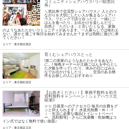
コミュニティシェアハウス｢リバ邸恵比
寿｣
＼恵比寿で交流型シェアハウス／ 人とのつ
ながりを大切にしたい人が集まるシェアハ
ウス。リビングで語り合ったり、一緒にご
はんを食べたり、お出かけを楽しんだり。
自然と「ただいま」と言いたくなる、家族
のようなあたたかいコミュニティがあります。一人暮らしでは味わえ
ない、誰かと過ごす毎日を始めてみませんか？まずは気軽に遊びに来
てください！
エリア：東京都目黒区
育くむシェアハウスとっと
\第二の実家のようなあたたかさをあなた
に。/ 毎晩オーナーが土鍋ごはんを中心とし
た夕飯を作っていたり、休みの日にはみん
なでお出かけをしたり、、、交流のある物
件をお探しの人におすすめ☆
エリア：東京都杉並区
【お急ぎください！】事務手数料＆初月
賃料無料キャンペーン！シェアハウス北
綾瀬3
☆☆ 日暮里へのアクセス◎ 毎月の出費をグ
ッと抑えられます！ 水道光熱費・Ｗｉ-ｆ
ｉ・生活に必要な備品(トイレットペーパ
ー、洗剤類等)・さらに洗濯機・乾燥機はコ
イン式ではなく無料で使い放題♪
エリア：東京都足立区