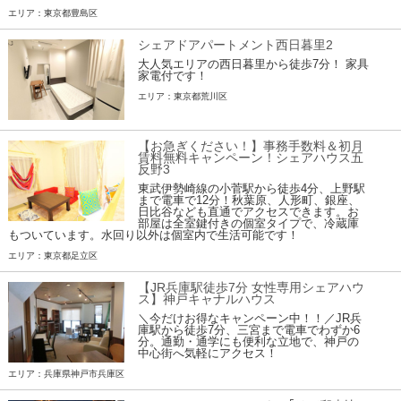
エリア：東京都豊島区
シェアドアパートメント西日暮里2
大人気エリアの西日暮里から徒歩7分！ 家具
家電付です！
エリア：東京都荒川区
【お急ぎください！】事務手数料＆初月
賃料無料キャンペーン！シェアハウス五
反野3
東武伊勢崎線の小菅駅から徒歩4分、上野駅
まで電車で12分！秋葉原、人形町、銀座、
日比谷なども直通でアクセスできます。お
部屋は全室鍵付きの個室タイプで、冷蔵庫
もついています。水回り以外は個室内で生活可能です！
エリア：東京都足立区
【JR兵庫駅徒歩7分 女性専用シェアハウ
ス】神戸キャナルハウス
＼今だけお得なキャンペーン中！！／JR兵
庫駅から徒歩7分、三宮まで電車でわずか6
分。通勤・通学にも便利な立地で、神戸の
中心街へ気軽にアクセス！
エリア：兵庫県神戸市兵庫区