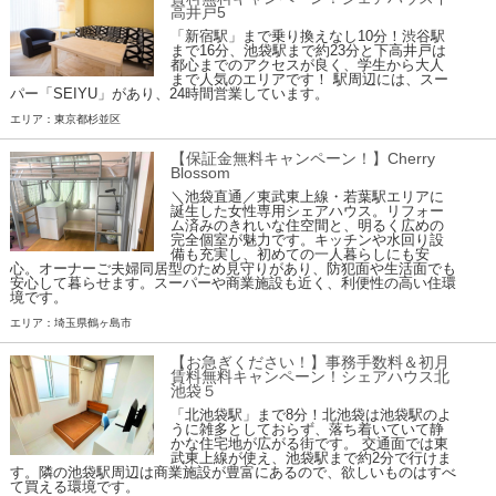
高井戸5
「新宿駅」まで乗り換えなし10分！渋谷駅
まで16分、池袋駅まで約23分と下高井戸は
都心までのアクセスが良く、学生から大人
まで人気のエリアです！ 駅周辺には、スー
パー「SEIYU」があり、24時間営業しています。
エリア：東京都杉並区
【保証金無料キャンペーン！】Cherry
Blossom
＼池袋直通／東武東上線・若葉駅エリアに
誕生した女性専用シェアハウス。リフォー
ム済みのきれいな住空間と、明るく広めの
完全個室が魅力です。キッチンや水回り設
備も充実し、初めての一人暮らしにも安
心。オーナーご夫婦同居型のため見守りがあり、防犯面や生活面でも
安心して暮らせます。スーパーや商業施設も近く、利便性の高い住環
境です。
エリア：埼玉県鶴ヶ島市
【お急ぎください！】事務手数料＆初月
賃料無料キャンペーン！シェアハウス北
池袋５
「北池袋駅」まで8分！北池袋は池袋駅のよ
うに雑多としておらず、落ち着いていて静
かな住宅地が広がる街です。 交通面では東
武東上線が使え、池袋駅まで約2分で行けま
す。隣の池袋駅周辺は商業施設が豊富にあるので、欲しいものはすべ
て買える環境です。