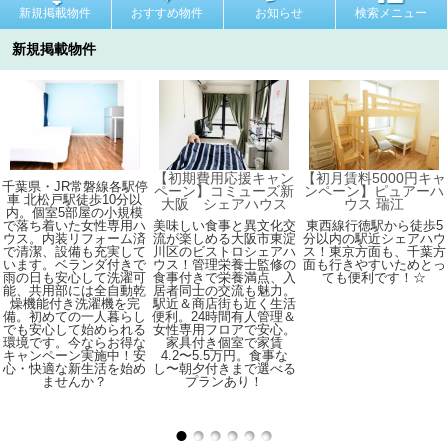
新規掲載物件
おすすめ物件
お知らせ
検索メニュー
新規掲載物件
【初期費用応援キャン
【初月賃料5000円キャ
千葉県・JR常磐線各駅停
ペーン】コミューズ新
ンペーン】ピュアーハ
車 北松戸駅徒歩10分以
大阪 シェアハウス
ウス 瑞江
内。個室5部屋の小規模
で落ち着いた女性専用ハ
美味しい食事と異文化交
東西線行徳駅から徒歩5
ウス。内装リフォーム済
流が楽しめる大阪市東淀
分以内の駅近シェアハウ
で清潔、設備も充実して
川区のビストロシェアハ
ス！東京方面も、千葉方
います。ベランダ付きで
ウス！管理栄養士監修の
面も行きやすいためとっ
雨の日も安心して洗濯可
食事付きで栄養満点、入
ても便利です！☆
能、共用部には全自動乾
居者同士の交流も魅力。
燥機能付き洗濯機を完
駅近＆商店街も近く生活
備。初めての一人暮らし
便利。24時間有人管理＆
でも安心して始められる
女性専用フロアで安心。
環境です。今ならお得な
家具付き個室で家賃
キャンペーン実施中！安
4.2〜5.5万円。食事な
心・快適な新生活を始め
し〜朝夕付きまで選べる
ませんか？
プランあり！