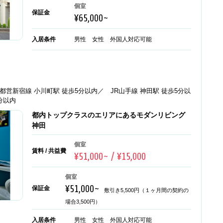
個室
保証金
¥65,000~
入居条件
男性 女性 外国人対応可能
都営新宿線 小川町駅 徒歩5分以内／ JR山手線 神田駅 徒歩5分以
0分以内
都内トップクラスのエリアにあるモダンリビング
神田
個室
賃料 / 共益費
¥51,000~ / ¥15,000
個室
¥51,000~
保証金
敷引き5,500円（１ヶ月間の契約の
場合3,500円）
入居条件
男性 女性 外国人対応可能