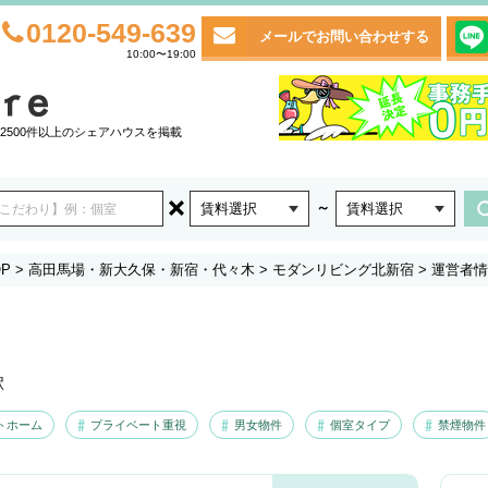
0120-549-639
メールでお問い合わせする
10:00〜19:00
2500件以上のシェアハウスを掲載
～
賃料選択
賃料選択
P
>
高田馬場・新大久保・新宿・代々木
>
モダンリビング北新宿
>
運営者情
駅
トホーム
プライベート重視
男女物件
個室タイプ
禁煙物件