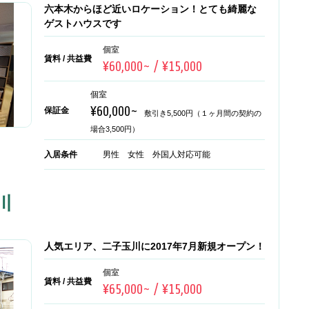
六本木からほど近いロケーション！とても綺麗な
ゲストハウスです
個室
賃料 / 共益費
¥60,000~ / ¥15,000
個室
¥60,000~
保証金
敷引き5,500円（１ヶ月間の契約の
場合3,500円）
入居条件
男性 女性 外国人対応可能
川
人気エリア、二子玉川に2017年7月新規オープン！
個室
賃料 / 共益費
¥65,000~ / ¥15,000