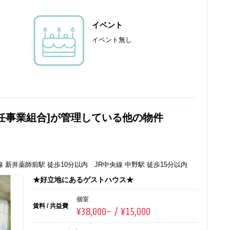
イベント
イベント無し
任事業組合]が管理している他の物件
 新井薬師前駅 徒歩10分以内 JR中央線 中野駅 徒歩15分以内
★好立地にあるゲストハウス★
個室
賃料 / 共益費
¥38,000~ / ¥15,000