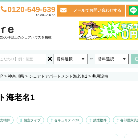
0120-549-639
メールでお問い合わせする
10:00〜19:00
2500件以上のシェアハウスを掲載
～
賃料選択
賃料選択
P
>
神奈川県
>
シェアドアパートメント海老名1
>
共用設備
ト海老名1
女物件
個室タイプ
セキュリティOK
禁煙物件
各部屋家具