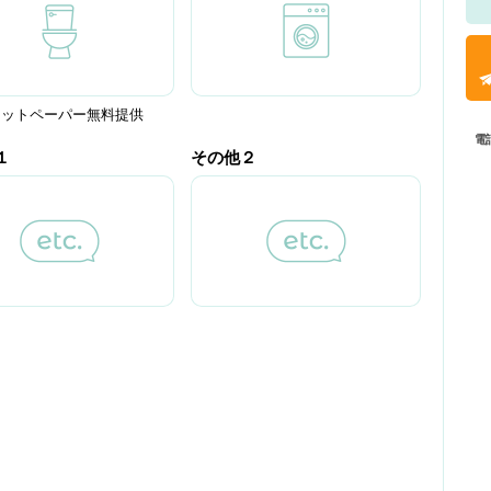
レットペーパー無料提供
電
１
その他２